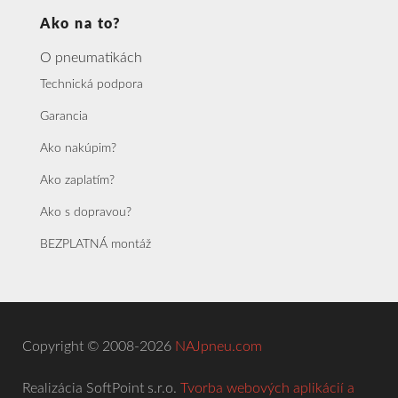
Ako na to?
O pneumatikách
Technická podpora
Garancia
Ako nakúpim?
Ako zaplatím?
Ako s dopravou?
BEZPLATNÁ montáž
Copyright © 2008-2026
NAJpneu.com
Realizácia SoftPoint s.r.o.
Tvorba webových aplikácií a