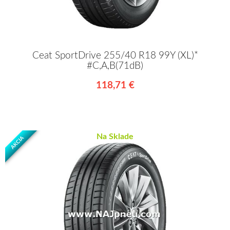
Ceat SportDrive 255/40 R18 99Y (XL)*
#C,A,B(71dB)
118,71 €
Na Sklade
AKCIA