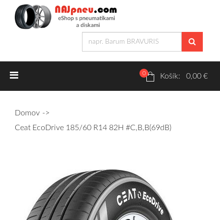
0
Letné pneumatiky
Košík: 0,00 €
Osobné/crossover + malé úžitkové
Domov
SUV/crossover + OFFRoad-ové
Ceat EcoDrive 185/60 R14 82H #C,B,B(69dB)
Dodávkové + malé úžitkové
Zimné pneumatiky
Osobné/crossover + malé úžitkové
SUV/crossover + OFFRoad-ové