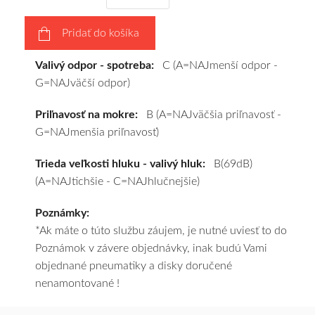
a
pošleme
Pridať do košíka
zadarmo.
Valivý odpor - spotreba:
C (A=NAJmenší odpor -
G=NAJväčší odpor)
Priľnavosť na mokre:
B (A=NAJväčšia priľnavosť -
G=NAJmenšia priľnavosť)
Trieda veľkosti hluku - valivý hluk:
B(69dB)
(A=NAJtichšie - C=NAJhlučnejšie)
Poznámky:
*Ak máte o túto službu záujem, je nutné uviesť to do
Poznámok v závere objednávky, inak budú Vami
objednané pneumatiky a disky doručené
nenamontované !