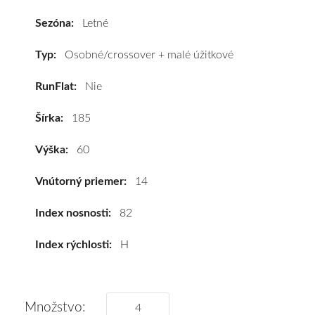
82H
Sezóna:
Letné
#C,B,B(69dB)
kúpite
Typ:
Osobné/crossover + malé úžitkové
za
RunFlat:
Nie
výhodnú
cenu
Šírka:
185
a
k
Výška:
60
tomu
vám
Vnútorný priemer:
14
pneumatiky
obujeme
Index nosnosti:
82
na
Index rýchlosti:
H
disky
podľa
vášho
výberu
Množstvo: