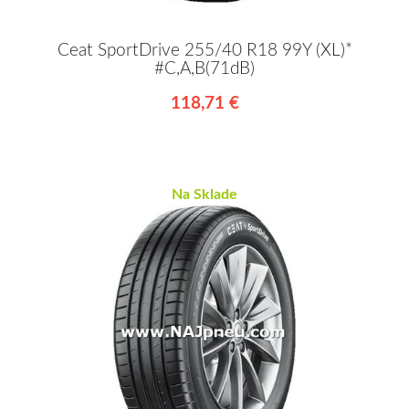
Ceat SportDrive 255/40 R18 99Y (XL)*
#C,A,B(71dB)
118,71 €
Na Sklade