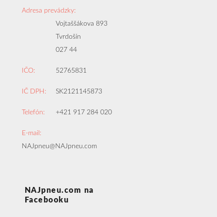
Adresa prevádzky:
Vojtaššákova 893
Tvrdošín
027 44
IČO:
52765831
IČ DPH:
SK2121145873
Telefón:
+421 917 284 020
E-mail:
NAJpneu@NAJpneu.com
NAJpneu.com na
Facebooku