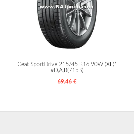
Ceat SportDrive 215/45 R16 90W (XL)*
#D,A,B(71dB)
69,46 €