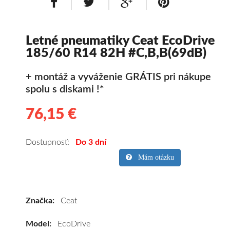
Letné pneumatiky Ceat EcoDrive
185/60 R14 82H #C,B,B(69dB)
+ montáž a vyváženie GRÁTIS pri nákupe
spolu s diskami !*
76,15 €
76.15
Kvalitné
letné
pneumatiky
Dostupnosť:
Do 3 dní
pre
Mám otázku
osobné
vozidlo
Ceat
Značka:
Ceat
EcoDrive
185/60
Model:
EcoDrive
R14