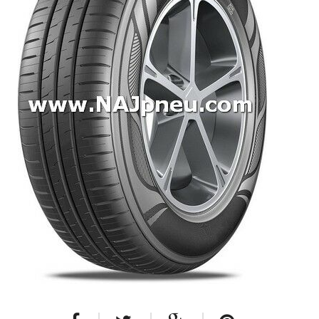
Dodávkové + malé úžitkové
Celoročné pneumatiky
Osobné/crossover + malé úžitkové
SUV/crossover + OFFRoad-ové
Dodávkové + malé úžitkové
Disky
Hliníkové / ALU disky / Elektróny
Plechové
Puklice na kolesá
Kontakt
Blog