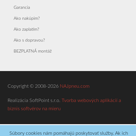
Garancia
Ako nakúpim?
Ako zaplatím?
Ako s dopravou?
BEZPLATNÁ montáž
Copyright © 2008-2026
NAJpneu.com
Realizácia SoftPoint s.r.o.
Tvorba webových aplikácií a
biznis softvérov na mieru
Súbory cookies nám pomáhajú poskytovať služby. Ak ich