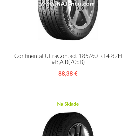
Continental UltraContact 185/60 R14 82H
#B,A,B(70dB)
88,38 €
Na Sklade