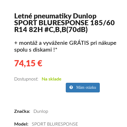
Letné pneumatiky Dunlop
SPORT BLURESPONSE 185/60
R14 82H #C,B,B(70dB)
+ montáž a vyváženie GRÁTIS pri nákupe
spolu s diskami !*
74,15 €
74.15
Kvalitné
letné
pneumatiky
Dostupnosť:
Na sklade
pre
Mám otázku
osobné
vozidlo
Dunlop
Značka:
Dunlop
SPORT
BLURESPONSE
Model:
SPORT BLURESPONSE