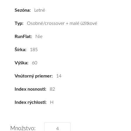
185/60
R14
Sezóna:
Letné
82H
#C,B,B(70dB)
Typ:
Osobné/crossover + malé úžitkové
kúpite
RunFlat:
Nie
za
výhodnú
Šírka:
185
cenu
a
Výška:
60
k
tomu
Vnútorný priemer:
14
vám
pneumatiky
Index nosnosti:
82
obujeme
Index rýchlosti:
H
na
disky
podľa
vášho
Množstvo: