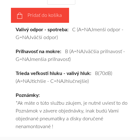
výberu
a
Pridať do košíka
pošleme
zadarmo.
Valivý odpor - spotreba:
C (A=NAJmenší odpor -
G=NAJväčší odpor)
Priľnavosť na mokre:
B (A=NAJväčšia priľnavosť -
G=NAJmenšia priľnavosť)
Trieda veľkosti hluku - valivý hluk:
B(70dB)
(A=NAJtichšie - C=NAJhlučnejšie)
Poznámky:
*Ak máte o túto službu záujem, je nutné uviesť to do
Poznámok v závere objednávky, inak budú Vami
objednané pneumatiky a disky doručené
nenamontované !