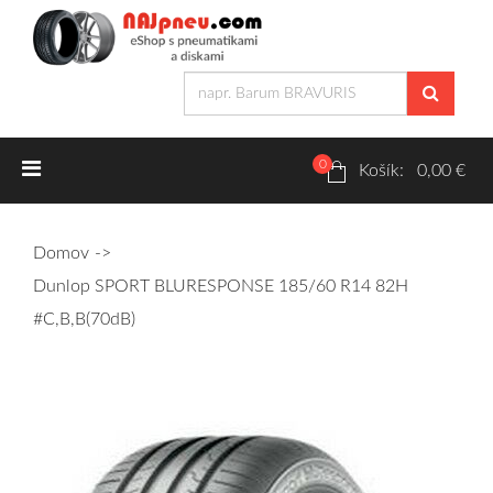
0
Letné pneumatiky
Košík: 0,00 €
Osobné/crossover + malé úžitkové
Domov
SUV/crossover + OFFRoad-ové
Dunlop SPORT BLURESPONSE 185/60 R14 82H
Dodávkové + malé úžitkové
#C,B,B(70dB)
Zimné pneumatiky
Osobné/crossover + malé úžitkové
SUV/crossover + OFFRoad-ové