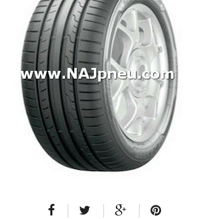
Dodávkové + malé úžitkové
Celoročné pneumatiky
Osobné/crossover + malé úžitkové
SUV/crossover + OFFRoad-ové
Dodávkové + malé úžitkové
Disky
Hliníkové / ALU disky / Elektróny
Plechové
Puklice na kolesá
Kontakt
Blog