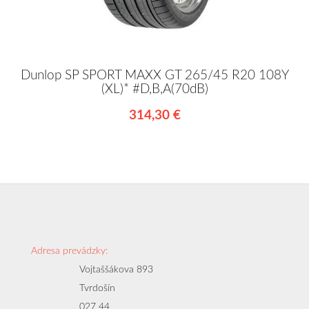
Dunlop SP SPORT MAXX GT 265/45 R20 108Y
(XL)* #D,B,A(70dB)
314,30 €
Adresa prevádzky:
Vojtaššákova 893
Tvrdošín
027 44