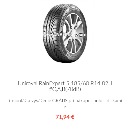
Uniroyal RainExpert 5 185/60 R14 82H
#C,A,B(70dB)
+ montáž a vyváženie GRÁTIS pri nákupe spolu s diskami
!*
71,94 €