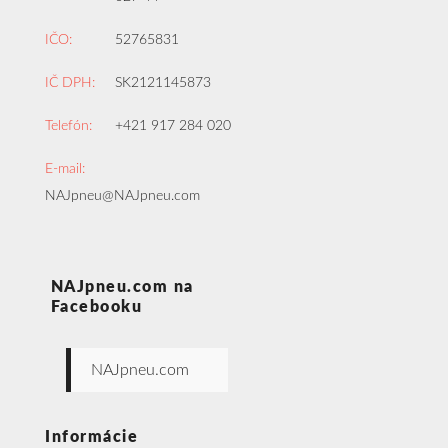
IČO:
52765831
IČ DPH:
SK2121145873
Telefón:
+421 917 284 020
E-mail:
NAJpneu@NAJpneu.com
NAJpneu.com na
Facebooku
NAJpneu.com
Informácie