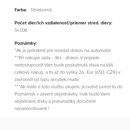
tomu
Farba:
Strieborná
vám
obujeme
Počet dier/ich vzdialenosť/priemer stred. diery:
pneumatiky
5x108
podľa
vášho
Poznámky:
výberu
*Ak je potrebné pre montáž diskov na automobil
a
**Pri nákupe sady - 4ks - diskov. V prípade
pošleme
nedostupnosti Vám bude poskytnutá zľava na Váš
zadarmo.
celkový nákup, a to až do výšky 26,-Eur (650,-CZK) v
závislosti od typu skrutiek/matíc
***Ak máte o túto službu záujem, je nutné uviesť to do
Poznámok v závere objednávky, inak budú Vami
objednané disky a pneumatiky doručené
nenamontované !