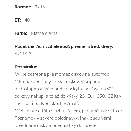
cenu
Rozmer:
7x16
a
ET:
40
k
tomu
Farba:
Matná čierna
vám
obujeme
Počet dier/ich vzdialenosť/priemer stred. diery:
pneumatiky
5x114.3
podľa
vášho
Poznámky:
výberu
*Ak je potrebné pre montáž diskov na automobil
a
**Pri nákupe sady - 4ks - diskov. V prípade
pošleme
nedostupnosti Vám bude poskytnutá zľava na Váš
zadarmo.
celkový nákup, a to až do výšky 26,-Eur (650,-CZK) v
závislosti od typu skrutiek/matíc
***Ak máte o túto službu záujem, je nutné uviesť to do
Poznámok v závere objednávky, inak budú Vami
objednané disky a pneumatiky doručené