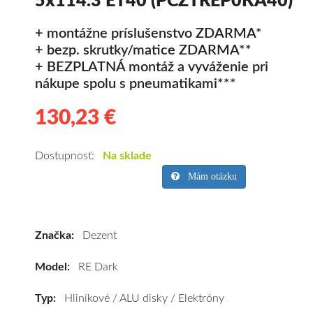
5x114.3 ET40 (PCZTREP0KA40)
+ montážne príslušenstvo ZDARMA*
+ bezp. skrutky/matice ZDARMA**
+ BEZPLATNÁ montáž a vyváženie pri
nákupe spolu s pneumatikami***
130,23 €
130.23
Hliníkové
disky
Dezent
Dostupnosť:
Na sklade
RE
Mám otázku
Dark
7x16
5x114.3
Značka:
Dezent
ET40
(PCZTREP0KA40)
Model:
RE Dark
kúpite
za
Typ:
Hliníkové / ALU disky / Elektróny
výhodnú