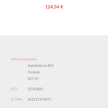
124,54 €
Adresa prevádzky:
Vojtaššákova 893
Tvrdošín
027 44
IČO:
52765831
IČ DPH:
SK2121145873