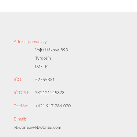
Adresa prevádzky:
Vojtaššákova 893
Tvrdošín
027 44
IČO:
52765831
IČ DPH:
SK2121145873
Telefón:
+421 917 284 020
E-mail:
NAJpneu@NAJpneu.com