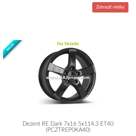
Zobraziť všetky
Na Sklade
AKCIA
Dezent RE Dark 7x16 5x114.3 ET40
(PCZTREP0KA40)