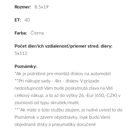
cenu
Rozmer:
8.5x19
a
ET:
40
k
tomu
Farba:
Čierna
vám
obujeme
Počet dier/ich vzdialenosť/priemer stred. diery:
pneumatiky
5x112
podľa
vášho
Poznámky:
výberu
*Ak je potrebné pre montáž diskov na automobil
a
**Pri nákupe sady - 4ks - diskov. V prípade
pošleme
nedostupnosti Vám bude poskytnutá zľava na Váš
zadarmo.
celkový nákup, a to až do výšky 26,-Eur (650,-CZK) v
závislosti od typu skrutiek/matíc
***Ak máte o túto službu záujem, je nutné uviesť to do
Poznámok v závere objednávky, inak budú Vami
objednané disky a pneumatiky doručené