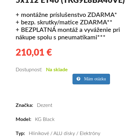
5x112 ET40 (TKG9L8BA40VE)
+ montážne príslušenstvo ZDARMA*
+ bezp. skrutky/matice ZDARMA**
+ BEZPLATNÁ montáž a vyváženie pri
nákupe spolu s pneumatikami***
210,01 €
210.01
Hliníkové
disky
Dezent
Dostupnosť:
Na sklade
KG
Mám otázku
Black
8.5x19
5x112
Značka:
Dezent
ET40
(TKG9L8BA40VE)
Model:
KG Black
kúpite
za
Typ:
Hliníkové / ALU disky / Elektróny
výhodnú