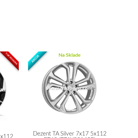
TOP PONUKA
Na Sklade
AKCIA
Dezent TA Silver 7x17 5x112
5x112