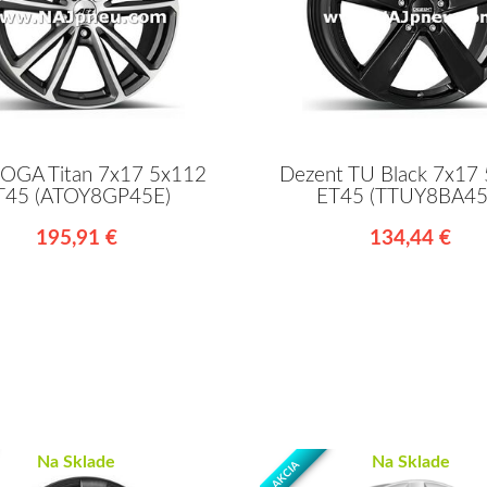
IOGA Titan 7x17 5x112
Dezent TU Black 7x17
T45 (ATOY8GP45E)
ET45 (TTUY8BA45
195,91 €
134,44 €
Na Sklade
Na Sklade
AKCIA