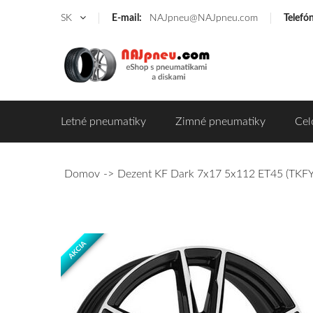
SK
E-mail:
NAJpneu@NAJpneu.com
Telefó
Letné pneumatiky
Zimné pneumatiky
Cel
Domov
Dezent KF Dark 7x17 5x112 ET45 (TKF
AKCIA