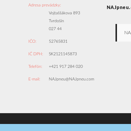
Adresa prevádzky:
NAJpneu.
Vojtaššákova 893
Tvrdošín
027 44
NA
IČO:
52765831
IČ DPH:
SK2121145873
Telefón:
+421 917 284 020
E-mail:
NAJpneu@NAJpneu.com
Copyright © 2008-2026
NAJpneu.com