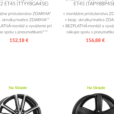
2 ET45 (TTYY8GA45E)
ET45 (TAPY8BP45
ážne príslušenstvo ZDARMA*
+ montážne príslušenstvo 
p. skrutky/matice ZDARMA**
+ bezp. skrutky/matice ZD
ATNÁ montáž a vyváženie pri
+ BEZPLATNÁ montáž a vyváž
e spolu s pneumatikami***
nákupe spolu s pneumatik
152,18 €
156,88 €
Na Sklade
Na Sklade