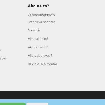
Ako na to?
O pneumatikách
Technická podpora
Garancia
Ako nakúpim?
Ako zaplatím?
y
Ako s dopravou?
mluvy
BEZPLATNÁ montáž
vorba webových aplikácií a biznis softvérov na mieru