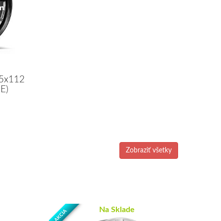
 5x112
E)
Zobraziť všetky
Na Sklade
AKCIA