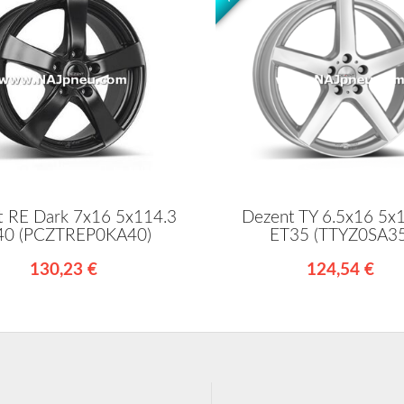
t RE Dark 7x16 5x114.3
Dezent TY 6.5x16 5x
40 (PCZTREP0KA40)
ET35 (TTYZ0SA35
130,23 €
124,54 €