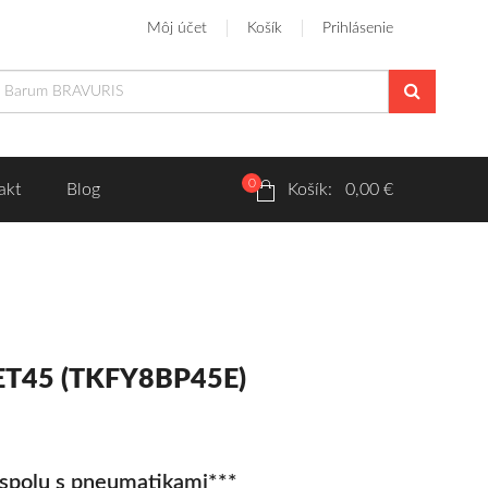
Môj účet
Košík
Prihlásenie
0
akt
Blog
Košík: 0,00 €
 ET45 (TKFY8BP45E)
spolu s pneumatikami***