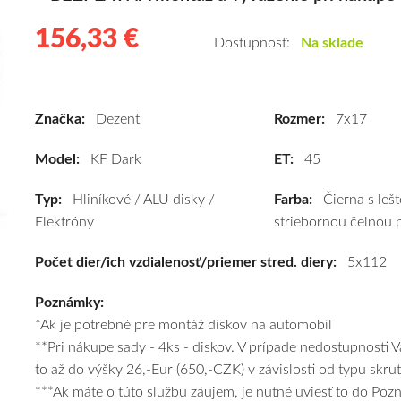
156,33 €
156.33
Hliníkové
Dostupnosť:
Na sklade
disky
Dezent
KF
Značka:
Dezent
Rozmer:
7x17
Dark
7x17
Model:
KF Dark
ET:
45
5x112
ET45
Typ:
Hliníkové / ALU disky /
Farba:
Čierna s leš
(TKFY8BP45E)
Elektróny
striebornou čelnou 
kúpite
Počet dier/ich vzdialenosť/priemer stred. diery:
za
5x112
výhodnú
Poznámky:
cenu
*Ak je potrebné pre montáž diskov na automobil
a
**Pri nákupe sady - 4ks - diskov. V prípade nedostupnosti 
k
to až do výšky 26,-Eur (650,-CZK) v závislosti od typu skru
tomu
***Ak máte o túto službu záujem, je nutné uviesť to do Po
vám