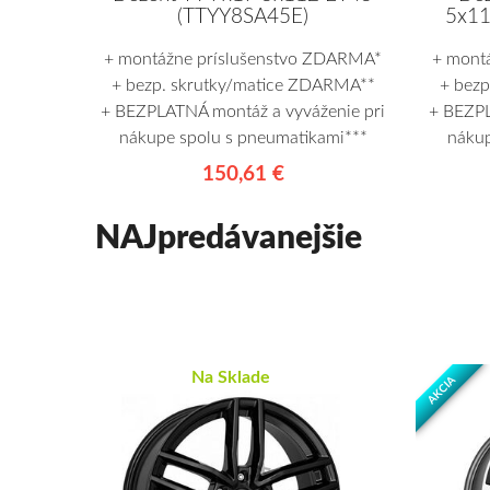
(TTYY8SA45E)
5x11
+ montážne príslušenstvo ZDARMA*
+ mont
+ bezp. skrutky/matice ZDARMA**
+ bez
+ BEZPLATNÁ montáž a vyváženie pri
+ BEZPL
nákupe spolu s pneumatikami***
nákup
150,61 €
NAJpredávanejšie
Na Sklade
AKCIA