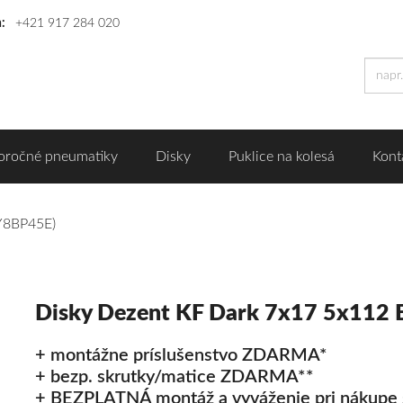
n:
+421 917 284 020
oročné pneumatiky
Disky
Puklice na kolesá
Kont
Y8BP45E)
Disky Dezent KF Dark 7x17 5x112
+ montážne príslušenstvo ZDARMA*
+ bezp. skrutky/matice ZDARMA**
+ BEZPLATNÁ montáž a vyváženie pri nákupe 