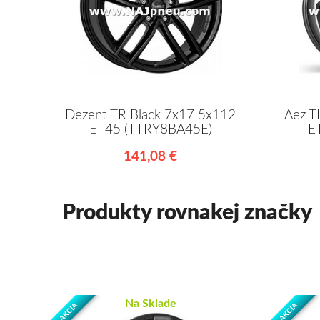
Dezent TR Black 7x17 5x112
Aez T
ET45 (TTRY8BA45E)
E
141,08 €
Produkty rovnakej značky
Na Sklade
AKCIA
AKCIA