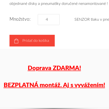
objednané disky a pneumatiky doručené nenamontované !
obujeme
pneumatiky
podľa
Množstvo:
SENZOR tlaku v pne
vášho
výberu
a
Pridať do košíka
pošleme
zadarmo.
Doprava ZDARMA!
BEZPLATNÁ montáž. Aj s vyvážením!