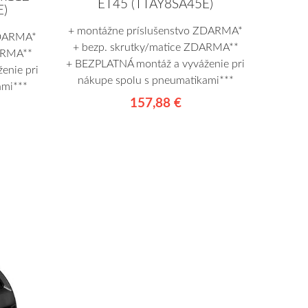
ET45 (TTAY8SA45E)
E)
+ montážne príslušenstvo ZDARMA*
ZDARMA*
+ bezp. skrutky/matice ZDARMA**
ARMA**
+ BEZPLATNÁ montáž a vyváženie pri
enie pri
nákupe spolu s pneumatikami***
ami***
157,88 €