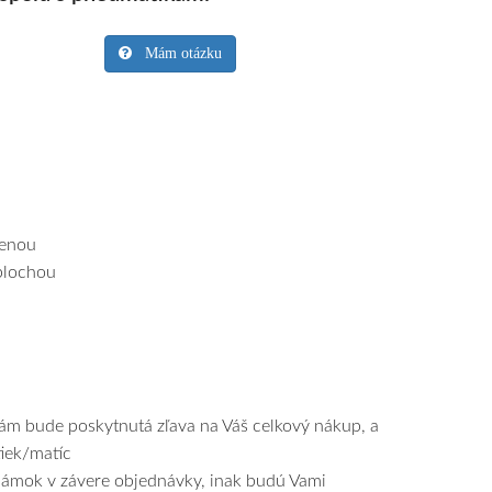
Mám otázku
tenou
plochou
Vám bude poskytnutá zľava na Váš celkový nákup, a
tiek/matíc
známok v závere objednávky, inak budú Vami