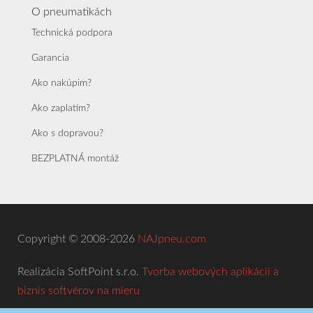
O pneumatikách
Technická podpora
Garancia
Ako nakúpim?
Ako zaplatím?
Ako s dopravou?
BEZPLATNÁ montáž
Copyright © 2008-2026
NAJpneu.com
Realizácia SoftPoint s.r.o.
Tvorba webových aplikácií a
biznis softvérov na mieru