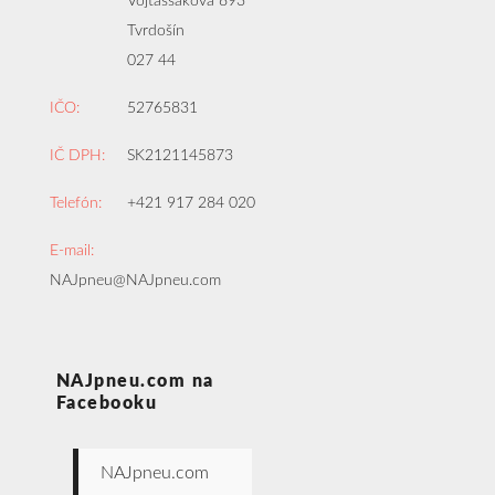
Vojtaššákova 893
Tvrdošín
027 44
IČO:
52765831
IČ DPH:
SK2121145873
Telefón:
+421 917 284 020
E-mail:
NAJpneu@NAJpneu.com
NAJpneu.com na
Facebooku
NAJpneu.com