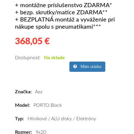
+ montážne príslušenstvo ZDARMA*
+ bezp. skrutky/matice ZDARMA**
+ BEZPLATNÁ montáž a vyváženie pri
nákupe spolu s pneumatikami***
368,05 €
368.05
Hliníkové
disky
Aez
Dostupnosť:
Na sklade
PORTO
Mám otázku
Black
9x20
5x110
Značka:
Aez
ET28
(xAPR0M8KA28)
Model:
PORTO Black
kúpite
za
Typ:
Hliníkové / ALU disky / Elektróny
výhodnú
cenu
Rozmer:
9x20