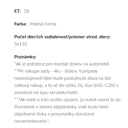
a
ET:
28
k
tomu
Farba:
Matná čierna
vám
obujeme
Počet dier/ich vzdialenosť/priemer stred. diery:
pneumatiky
5x110
podľa
vášho
Poznámky:
výberu
*Ak je potrebné pre montáž diskov na automobil
a
**Pri nákupe sady - 4ks - diskov. V prípade
pošleme
nedostupnosti Vám bude poskytnutá zľava na Váš
zadarmo.
celkový nákup, a to až do výšky 26,-Eur (650,-CZK) v
závislosti od typu skrutiek/matíc
***Ak máte o túto službu záujem, je nutné uviesť to do
Poznámok v závere objednávky, inak budú Vami
objednané disky a pneumatiky doručené
nenamontované !