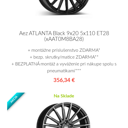
Aez ATLANTA Black 9x20 5x110 ET28
(xAAT0M8BA28)
+ montážne príslušenstvo ZDARMA*
+ bezp. skrutky/matice ZDARMA**
+ BEZPLATNÁ montáž a vyváženie pri nákupe spolu s
pneumatikami***
356,34 €
Na Sklade
AKCIA