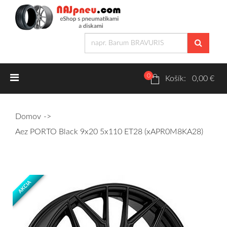
0
Letné pneumatiky
Košík: 0,00 €
Osobné/crossover + malé úžitkové
Domov
SUV/crossover + OFFRoad-ové
Aez PORTO Black 9x20 5x110 ET28 (xAPR0M8KA28)
Dodávkové + malé úžitkové
Zimné pneumatiky
AKCIA
Osobné/crossover + malé úžitkové
SUV/crossover + OFFRoad-ové