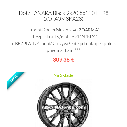
Dotz TANAKA Black 9x20 5x110 ET28
(xOTA0M8KA28)
+ montážne príslušenstvo ZDARMA*
+ bezp. skrutky/matice ZDARMA**
+ BEZPLATNÁ montáž a vyváženie pri nákupe spolu s
pneumatikami***
309,38 €
Na Sklade
AKCIA