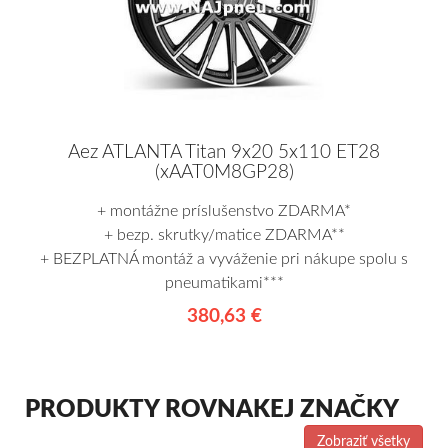
Aez ATLANTA Titan 9x20 5x110 ET28
(xAAT0M8GP28)
+ montážne príslušenstvo ZDARMA*
+ bezp. skrutky/matice ZDARMA**
+ BEZPLATNÁ montáž a vyváženie pri nákupe spolu s
pneumatikami***
380,63 €
PRODUKTY ROVNAKEJ ZNAČKY
Zobraziť všetky