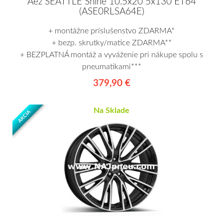
Aez SEATTLE Shine 10.5x20 5x130 ET64
(ASE0RLSA64E)
+ montážne príslušenstvo ZDARMA*
+ bezp. skrutky/matice ZDARMA**
+ BEZPLATNÁ montáž a vyváženie pri nákupe spolu s
pneumatikami***
379,90 €
Na Sklade
AKCIA