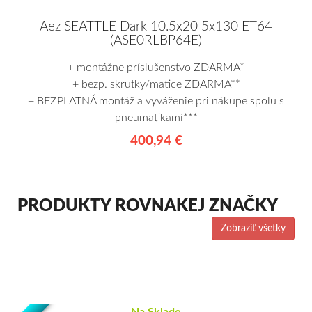
Aez SEATTLE Dark 10.5x20 5x130 ET64
(ASE0RLBP64E)
+ montážne príslušenstvo ZDARMA*
+ bezp. skrutky/matice ZDARMA**
+ BEZPLATNÁ montáž a vyváženie pri nákupe spolu s
pneumatikami***
400,94 €
PRODUKTY ROVNAKEJ ZNAČKY
Zobraziť všetky