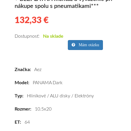
nákupe spolu s pneumatikami***
132,33 €
132.33
Hliníkové
disky
Aez
Dostupnosť:
Na sklade
PANAMA
Mám otázku
Dark
10.5x20
5x130
Značka:
Aez
ET64
(APA0RLFP64E)
Model:
PANAMA Dark
kúpite
za
Typ:
Hliníkové / ALU disky / Elektróny
výhodnú
cenu
Rozmer:
10.5x20
a
ET:
64
k
tomu