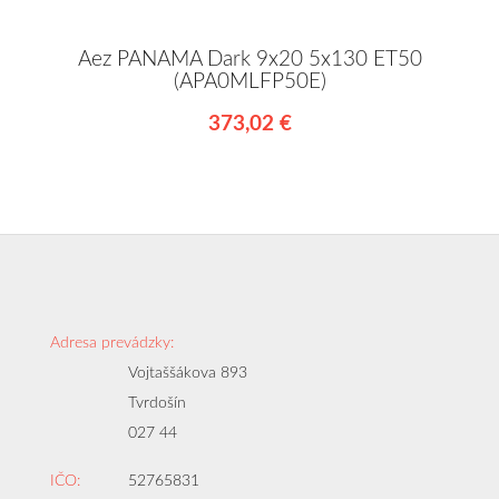
Aez PANAMA Dark 9x20 5x130 ET50
(APA0MLFP50E)
373,02 €
Adresa prevádzky:
Vojtaššákova 893
Tvrdošín
027 44
IČO:
52765831