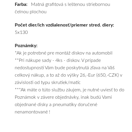
Farba:
Matná grafitová s leštenou striebornou
vám
čelnou plochou
obujeme
pneumatiky
Počet dier/ich vzdialenosť/priemer stred. diery:
podľa
5x130
vášho
výberu
Poznámky:
a
*Ak je potrebné pre montáž diskov na automobil
pošleme
**Pri nákupe sady - 4ks - diskov. V prípade
zadarmo.
nedostupnosti Vám bude poskytnutá zľava na Váš
celkový nákup, a to až do výšky 26,-Eur (650,-CZK) v
závislosti od typu skrutiek/matíc
***Ak máte o túto službu záujem, je nutné uviesť to do
Poznámok v závere objednávky, inak budú Vami
objednané disky a pneumatiky doručené
nenamontované !