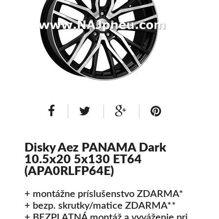
Dodávkové + malé úžitkové
Celoročné pneumatiky
Osobné/crossover + malé úžitkové
SUV/crossover + OFFRoad-ové
Dodávkové + malé úžitkové
Disky
Disky Aez PANAMA Dark
10.5x20 5x130 ET64
Hliníkové / ALU disky / Elektróny
(APA0RLFP64E)
Plechové
+ montážne príslušenstvo ZDARMA*
+ bezp. skrutky/matice ZDARMA**
Puklice na kolesá
Kontakt
Blog
+ BEZPLATNÁ montáž a vyváženie pri