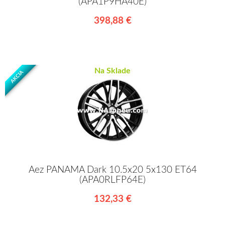
(APA1P9HA40E)
398,88 €
Na Sklade
AKCIA
Aez PANAMA Dark 10.5x20 5x130 ET64
(APA0RLFP64E)
132,33 €