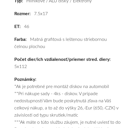
Typ:
Hliníkové / ALU disky / Elektróny
výhodnú
cenu
Rozmer:
7.5x17
a
ET:
46
k
tomu
Farba:
Matná grafitová s leštenou striebornou
vám
čelnou plochou
obujeme
pneumatiky
Počet dier/ich vzdialenosť/priemer stred. diery:
podľa
5x112
vášho
výberu
Poznámky:
a
*Ak je potrebné pre montáž diskov na automobil
pošleme
**Pri nákupe sady - 4ks - diskov. V prípade
zadarmo.
nedostupnosti Vám bude poskytnutá zľava na Váš
celkový nákup, a to až do výšky 26,-Eur (650,-CZK) v
závislosti od typu skrutiek/matíc
***Ak máte o túto službu záujem, je nutné uviesť to do