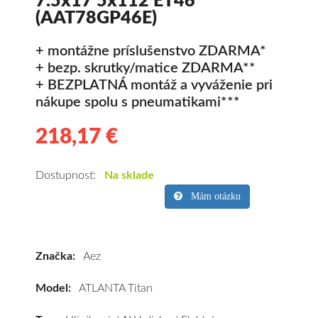
7.5x17 5x112 ET46
(AAT78GP46E)
+ montážne príslušenstvo ZDARMA*
+ bezp. skrutky/matice ZDARMA**
+ BEZPLATNÁ montáž a vyváženie pri
nákupe spolu s pneumatikami***
218,17 €
218.17
Hliníkové
disky
Aez
Dostupnosť:
Na sklade
ATLANTA
Mám otázku
Titan
7.5x17
5x112
Značka:
Aez
ET46
(AAT78GP46E)
Model:
ATLANTA Titan
kúpite
za