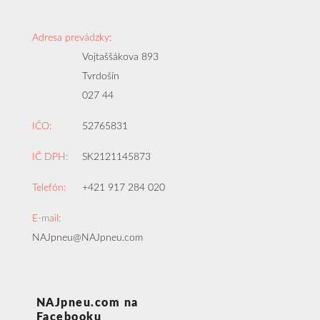
Adresa prevádzky:
Vojtaššákova 893
Tvrdošín
027 44
IČO:
52765831
IČ DPH:
SK2121145873
Telefón:
+421 917 284 020
E-mail:
NAJpneu@NAJpneu.com
NAJpneu.com na
Facebooku