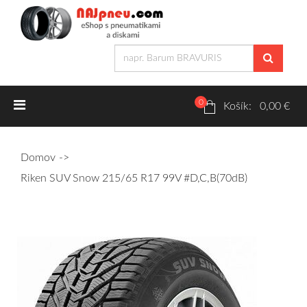
0
Letné pneumatiky
Košík: 0,00 €
Osobné/crossover + malé úžitkové
Domov
SUV/crossover + OFFRoad-ové
Riken SUV Snow 215/65 R17 99V #D,C,B(70dB)
Dodávkové + malé úžitkové
Zimné pneumatiky
Osobné/crossover + malé úžitkové
SUV/crossover + OFFRoad-ové