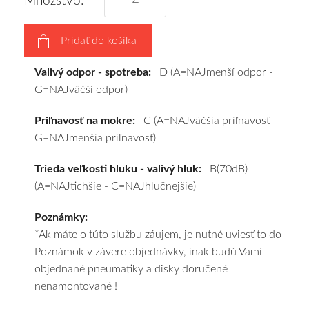
Množstvo:
disky
podľa
Pridať do košíka
vášho
výberu
Valivý odpor - spotreba:
D (A=NAJmenší odpor -
a
G=NAJväčší odpor)
pošleme
zadarmo.
Priľnavosť na mokre:
C (A=NAJväčšia priľnavosť -
G=NAJmenšia priľnavosť)
Trieda veľkosti hluku - valivý hluk:
B(70dB)
(A=NAJtichšie - C=NAJhlučnejšie)
Poznámky:
*Ak máte o túto službu záujem, je nutné uviesť to do
Poznámok v závere objednávky, inak budú Vami
objednané pneumatiky a disky doručené
nenamontované !