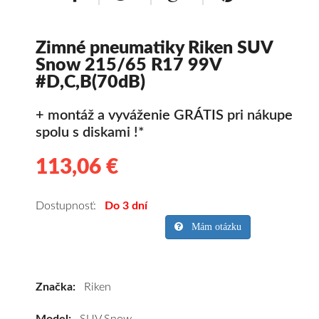
Zimné pneumatiky Riken SUV
Snow 215/65 R17 99V
#D,C,B(70dB)
+ montáž a vyváženie GRÁTIS pri nákupe
spolu s diskami !*
113,06 €
113.06
Kvalitné
zimné
pneumatiky
Dostupnosť:
Do 3 dní
pre
Mám otázku
SUV/crossover
+
OFFRoad-
Značka:
Riken
ové
vozidlo