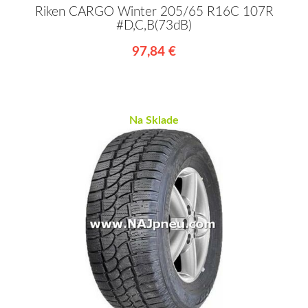
Riken CARGO Winter 205/65 R16C 107R
#D,C,B(73dB)
97,84 €
Na Sklade