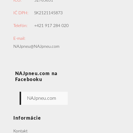
IČO:
52765831
IČ DPH:
SK2121145873
Telefón:
+421 917 284 020
E-mail:
NAJpneu@NAJpneu.com
NAJpneu.com na
Facebooku
NAJpneu.com
Informácie
Kontakt