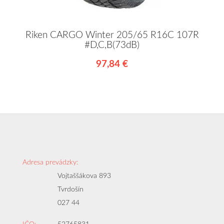
Riken CARGO Winter 205/65 R16C 107R
#D,C,B(73dB)
97,84 €
Adresa prevádzky:
Vojtaššákova 893
Tvrdošín
027 44