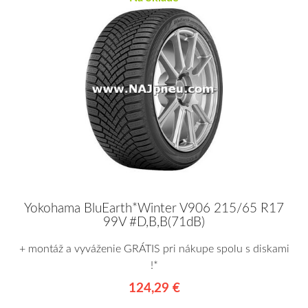
Yokohama BluEarth*Winter V906 215/65 R17
99V #D,B,B(71dB)
+ montáž a vyváženie GRÁTIS pri nákupe spolu s diskami
!*
124,29 €