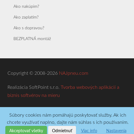
Ako nakúpim?
Ako zaplatím?
Ako s dopravou?
BEZPLATNÁ montáž
Copyright © 2008-2026
NAJpneu.com
Realizácia SoftPoint s.r.o.
Tvorba webových aplikácií a
biznis softvérov na mieru
Súbory cookies nám pomáhajú poskytovať služby. Ak ich
chcete využívať naplno, dajte nám súhlas s ich používaním.
Akceptovať všetky
Odmietnuť
Viac info
Nastavenia