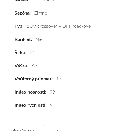
Model:
SUV Snow
Riken
SUV
Sezóna:
Zimné
Snow
215/65
Typ:
SUV/crossover + OFFRoad-ové
R17
RunFlat:
Nie
99V
#D,C,B(70dB)
Šírka:
215
kúpite
za
Výška:
65
výhodnú
cenu
Vnútorný priemer:
17
a
k
Index nosnosti:
99
tomu
Index rýchlosti:
V
vám
pneumatiky
obujeme
na