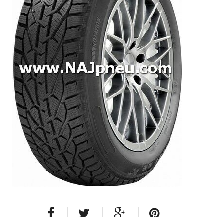
Dodávkové + malé úžitkové
Celoročné pneumatiky
Osobné/crossover + malé úžitkové
SUV/crossover + OFFRoad-ové
Dodávkové + malé úžitkové
Disky
Hliníkové / ALU disky / Elektróny
Plechové
Puklice na kolesá
Kontakt
Blog