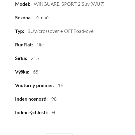
vozidlo
Model:
WINGUARD SPORT 2 Suv (WU7)
Nexen
WINGUARD
Sezóna:
Zimné
SPORT
2
Typ:
SUV/crossover + OFFRoad-ové
Suv
RunFlat:
Nie
(WU7)
215/65
Šírka:
215
R16
98H
Výška:
65
#D,B,B(70dB)
kúpite
Vnútorný priemer:
16
za
výhodnú
Index nosnosti:
98
cenu
Index rýchlosti:
H
a
k
tomu