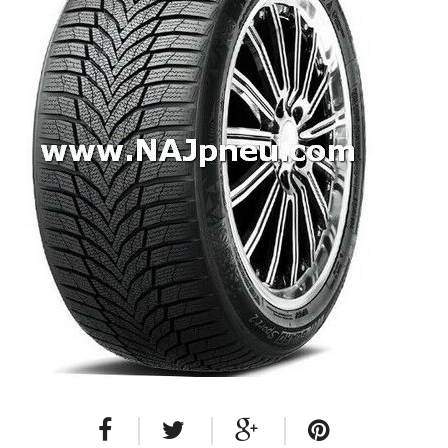
Dodávkové + malé úžitkové
Celoročné pneumatiky
Osobné/crossover + malé úžitkové
SUV/crossover + OFFRoad-ové
Dodávkové + malé úžitkové
Disky
Hliníkové / ALU disky / Elektróny
Plechové
Puklice na kolesá
Kontakt
Blog