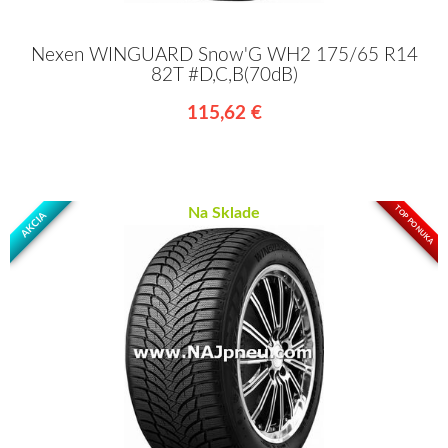
Nexen WINGUARD Snow'G WH2 175/65 R14
82T #D,C,B(70dB)
115,62 €
TOP PONUKA
Na Sklade
AKCIA