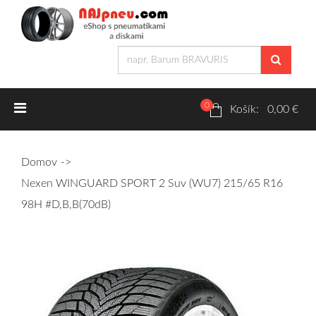
0
Letné pneumatiky
Košík: 0,00 €
Osobné/crossover + malé úžitkové
Domov
SUV/crossover + OFFRoad-ové
Nexen WINGUARD SPORT 2 Suv (WU7) 215/65 R16
Dodávkové + malé úžitkové
98H #D,B,B(70dB)
Zimné pneumatiky
Osobné/crossover + malé úžitkové
SUV/crossover + OFFRoad-ové