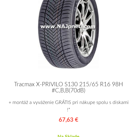
Tracmax X-PRIVILO S130 215/65 R16 98H
#C,B,B(70dB)
+ montáž a vyváženie GRÁTIS pri nákupe spolu s diskami
!*
67,63 €
Na Sklade