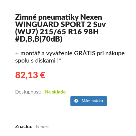
Zimné pneumatiky Nexen
WINGUARD SPORT 2 Suv
(WU7) 215/65 R16 98H
#D,B,B(70dB)
+ montáž a vyváženie GRÁTIS pri nákupe
spolu s diskami !*
82,13 €
82.13
Kvalitné
zimné
pneumatiky
Dostupnosť:
Na sklade
pre
Mám otázku
SUV/crossover
+
OFFRoad-
Značka:
Nexen
ové