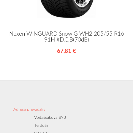
Nexen WINGUARD Snow'G WH2 205/55 R16
91H #D,C,B(70dB)
67,81 €
Adresa prevádzky:
Vojtaššákova 893
Tvrdošín