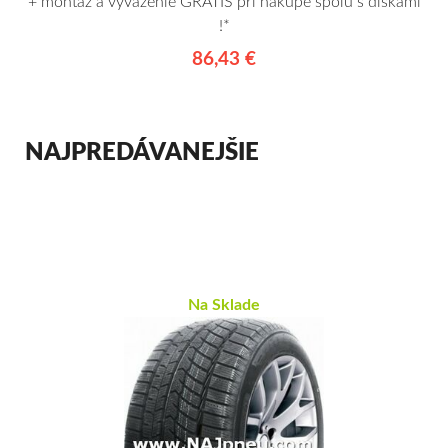
+ montáž a vyváženie GRÁTIS pri nákupe spolu s diskami
!*
86,43 €
NAJPREDÁVANEJŠIE
Na Sklade