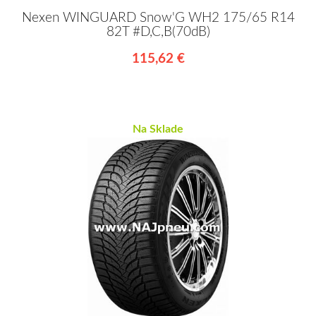
Nexen WINGUARD Snow'G WH2 175/65 R14
82T #D,C,B(70dB)
115,62 €
Na Sklade