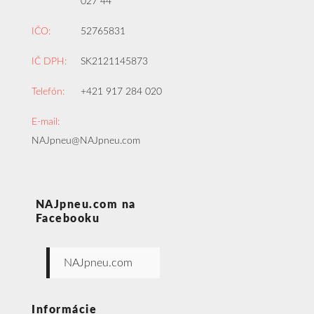
027 44
IČO:
52765831
IČ DPH:
SK2121145873
Telefón:
+421 917 284 020
E-mail:
NAJpneu@NAJpneu.com
NAJpneu.com na
Facebooku
NAJpneu.com
Informácie