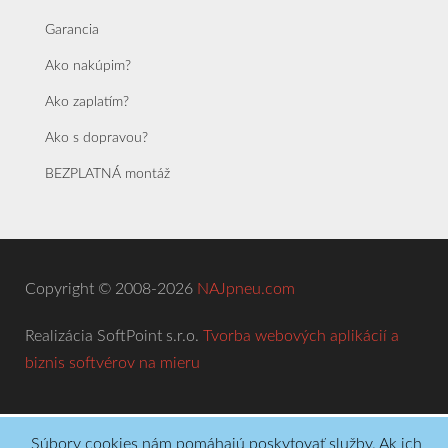
Garancia
Ako nakúpim?
Ako zaplatím?
Ako s dopravou?
BEZPLATNÁ montáž
Copyright © 2008-2026
NAJpneu.com
Realizácia SoftPoint s.r.o.
Tvorba webových aplikácií a
biznis softvérov na mieru
Súbory cookies nám pomáhajú poskytovať služby. Ak ich