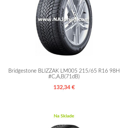
Bridgestone BLIZZAK LM005 215/65 R16 98H
#C,A,B(71dB)
132,34 €
Na Sklade