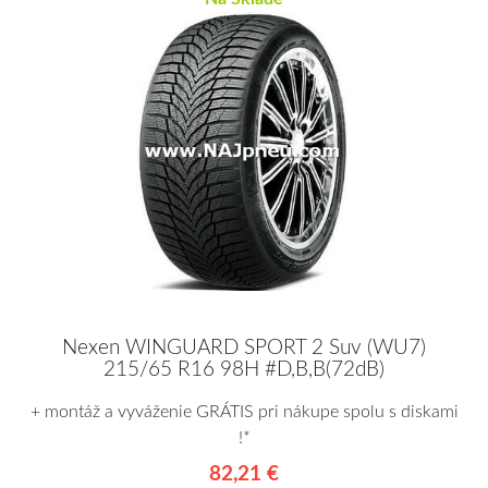
Nexen WINGUARD SPORT 2 Suv (WU7)
215/65 R16 98H #D,B,B(72dB)
+ montáž a vyváženie GRÁTIS pri nákupe spolu s diskami
!*
82,21 €