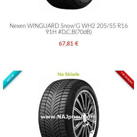
Nexen WINGUARD Snow'G WH2 205/55 R16
91H #D,C,B(70dB)
67,81 €
TOP PONUKA
Na Sklade
AKCIA