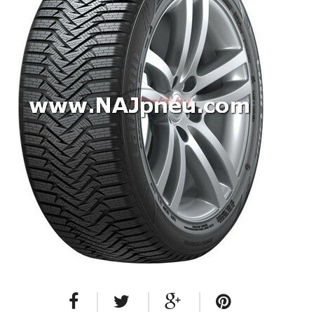
Dodávkové + malé úžitkové
Celoročné pneumatiky
Osobné/crossover + malé úžitkové
SUV/crossover + OFFRoad-ové
Dodávkové + malé úžitkové
Disky
Hliníkové / ALU disky / Elektróny
Plechové
Puklice na kolesá
Kontakt
Blog