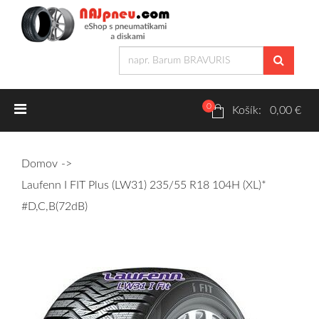
0
Letné pneumatiky
Košík: 0,00 €
Osobné/crossover + malé úžitkové
Domov
SUV/crossover + OFFRoad-ové
Laufenn I FIT Plus (LW31) 235/55 R18 104H (XL)*
Dodávkové + malé úžitkové
#D,C,B(72dB)
Zimné pneumatiky
Osobné/crossover + malé úžitkové
SUV/crossover + OFFRoad-ové