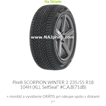
Na Sklade
Pirelli SCORPION WINTER 2 235/55 R18
104H (XL), SelfSeal* #C,A,B(71dB)
+ montáž a vyváženie GRÁTIS pri nákupe spolu s diskami
!**