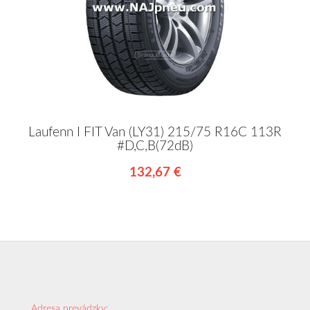
Laufenn I FIT Van (LY31) 215/75 R16C 113R
#D,C,B(72dB)
132,67 €
Adresa prevádzky: