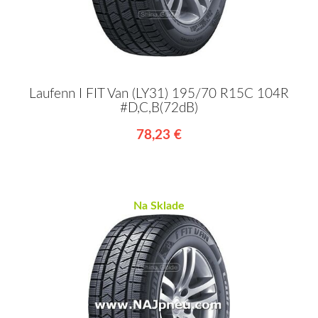
Laufenn I FIT Van (LY31) 195/70 R15C 104R
#D,C,B(72dB)
78,23 €
Na Sklade