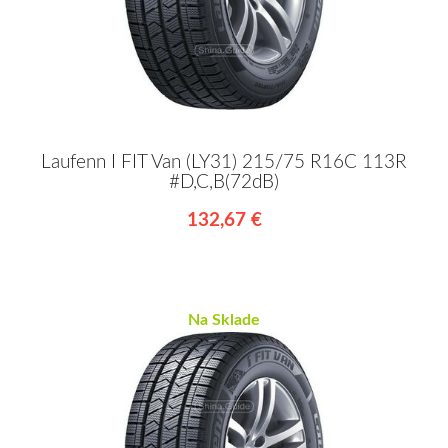
Laufenn I FIT Van (LY31) 215/75 R16C 113R
#D,C,B(72dB)
132,67 €
Na Sklade