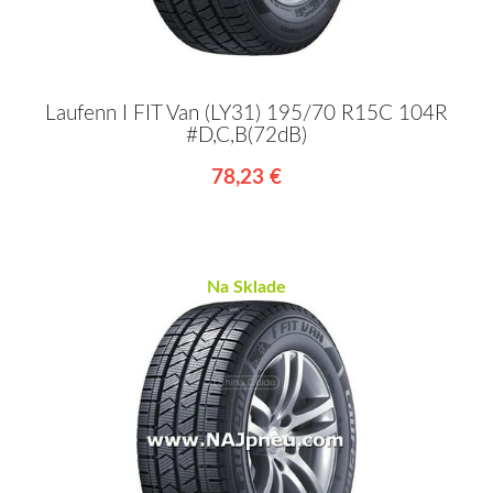
Laufenn I FIT Van (LY31) 195/70 R15C 104R
#D,C,B(72dB)
78,23 €
Na Sklade