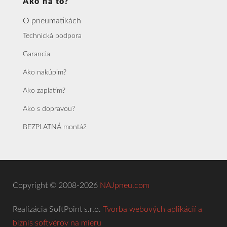
Ako na to?
O pneumatikách
Technická podpora
Garancia
Ako nakúpim?
Ako zaplatím?
Ako s dopravou?
BEZPLATNÁ montáž
Copyright © 2008-2026
NAJpneu.com
Realizácia SoftPoint s.r.o.
Tvorba webových aplikácií a
biznis softvérov na mieru