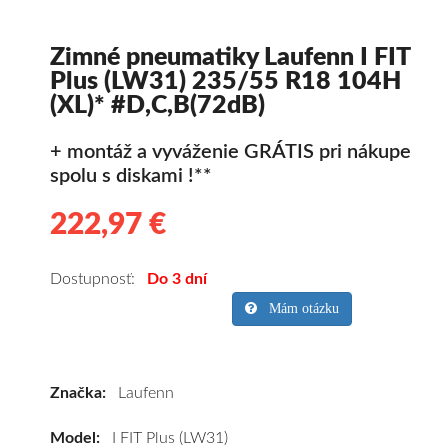
Zimné pneumatiky Laufenn I FIT
Plus (LW31) 235/55 R18 104H
(XL)* #D,C,B(72dB)
+ montáž a vyváženie GRÁTIS pri nákupe
spolu s diskami !**
222,97 €
222.97
Kvalitné
zimné
pneumatiky
Dostupnosť:
Do 3 dní
pre
Mám otázku
SUV/crossover
+
OFFRoad-
Značka:
Laufenn
ové
vozidlo
Model:
I FIT Plus (LW31)