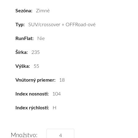
Laufenn
I
Sezóna:
Zimné
FIT
Plus
Typ:
SUV/crossover + OFFRoad-ové
(LW31)
RunFlat:
Nie
235/55
R18
Šírka:
235
104H
(XL)*
Výška:
55
#D,C,B(72dB)
kúpite
Vnútorný priemer:
18
za
výhodnú
Index nosnosti:
104
cenu
Index rýchlosti:
H
a
k
tomu
vám
Množstvo: