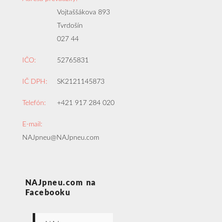
Vojtaššákova 893
Tvrdošín
027 44
IČO:
52765831
IČ DPH:
SK2121145873
Telefón:
+421 917 284 020
E-mail:
NAJpneu@NAJpneu.com
NAJpneu.com na
Facebooku