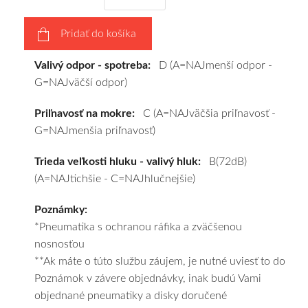
pneumatiky
obujeme
Pridať do košíka
na
disky
Valivý odpor - spotreba:
D (A=NAJmenší odpor -
podľa
G=NAJväčší odpor)
vášho
výberu
Priľnavosť na mokre:
C (A=NAJväčšia priľnavosť -
a
G=NAJmenšia priľnavosť)
pošleme
zadarmo.
Trieda veľkosti hluku - valivý hluk:
B(72dB)
(A=NAJtichšie - C=NAJhlučnejšie)
Poznámky:
*Pneumatika s ochranou ráfika a zväčšenou
nosnosťou
**Ak máte o túto službu záujem, je nutné uviesť to do
Poznámok v závere objednávky, inak budú Vami
objednané pneumatiky a disky doručené