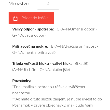
tomu
Množstvo:
vám
pneumatiky
Pridať do košíka
obujeme
na
Valivý odpor - spotreba:
C (A=NAJmenší odpor -
disky
G=NAJväčší odpor)
podľa
vášho
Priľnavosť na mokre:
B (A=NAJväčšia priľnavosť -
výberu
G=NAJmenšia priľnavosť)
a
pošleme
Trieda veľkosti hluku - valivý hluk:
B(75dB)
zadarmo.
(A=NAJtichšie - C=NAJhlučnejšie)
Poznámky:
*Pneumatika s ochranou ráfika a zväčšenou
nosnosťou
**Ak máte o túto službu záujem, je nutné uviesť to do
Poznámok v závere objednávky, inak budú Vami