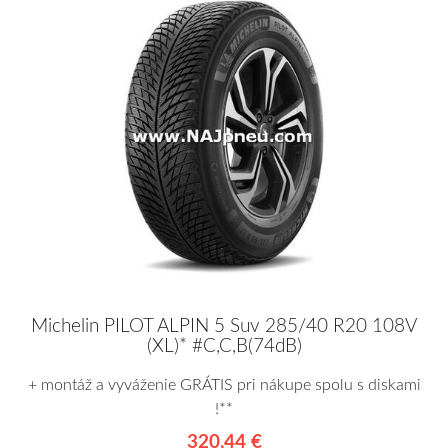
Michelin PILOT ALPIN 5 Suv 285/40 R20 108V
(XL)* #C,C,B(74dB)
+ montáž a vyváženie GRÁTIS pri nákupe spolu s diskami
!**
320,44 €