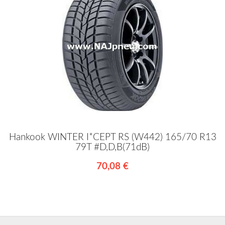
Hankook WINTER I*CEPT RS (W442) 165/70 R13
79T #D,D,B(71dB)
70,08 €