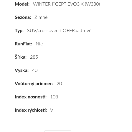
vozidlo
Model:
WINTER I*CEPT EVO3 X (W330)
Hankook
WINTER
Sezóna:
Zimné
I*CEPT
EVO3
Typ:
SUV/crossover + OFFRoad-ové
X
RunFlat:
Nie
(W330)
285/40
Šírka:
285
R20
108V
Výška:
40
(XL)*
#C,B,B(75dB)
Vnútorný priemer:
20
kúpite
za
Index nosnosti:
108
výhodnú
Index rýchlosti:
V
cenu
a
k