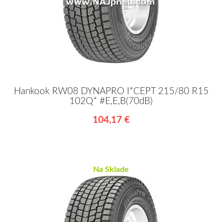
Hankook RW08 DYNAPRO I*CEPT 215/80 R15
102Q* #E,E,B(70dB)
104,17 €
Na Sklade