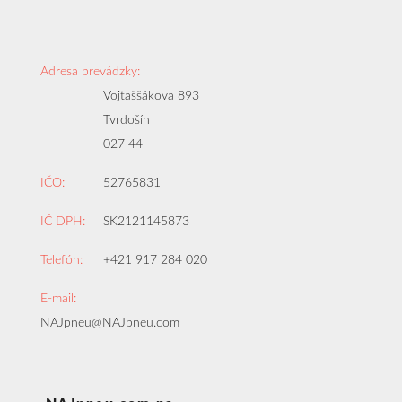
Adresa prevádzky:
Vojtaššákova 893
Tvrdošín
027 44
IČO:
52765831
IČ DPH:
SK2121145873
Telefón:
+421 917 284 020
E-mail:
NAJpneu@NAJpneu.com