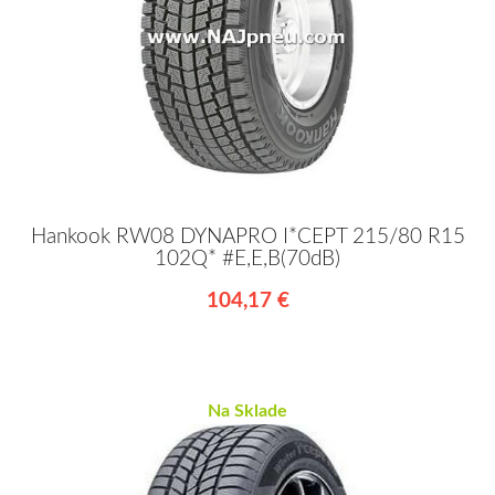
Hankook RW08 DYNAPRO I*CEPT 215/80 R15
102Q* #E,E,B(70dB)
104,17 €
Na Sklade