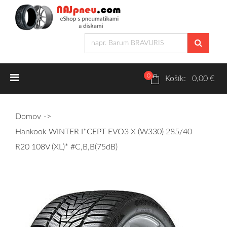
0
Letné pneumatiky
Košík: 0,00 €
Osobné/crossover + malé úžitkové
Domov
SUV/crossover + OFFRoad-ové
Hankook WINTER I*CEPT EVO3 X (W330) 285/40
Dodávkové + malé úžitkové
R20 108V (XL)* #C,B,B(75dB)
Zimné pneumatiky
Osobné/crossover + malé úžitkové
SUV/crossover + OFFRoad-ové