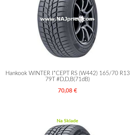
Hankook WINTER I*CEPT RS (W442) 165/70 R13
79T #D,D,B(71dB)
70,08 €
Na Sklade