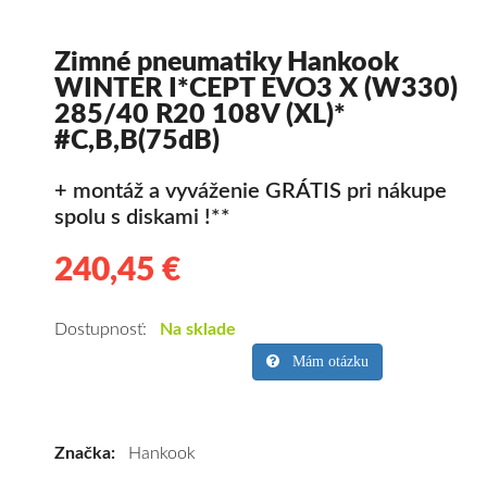
Zimné pneumatiky Hankook
WINTER I*CEPT EVO3 X (W330)
285/40 R20 108V (XL)*
#C,B,B(75dB)
+ montáž a vyváženie GRÁTIS pri nákupe
spolu s diskami !**
240,45 €
240.45
Kvalitné
zimné
pneumatiky
Dostupnosť:
Na sklade
pre
Mám otázku
SUV/crossover
+
OFFRoad-
Značka:
Hankook
ové