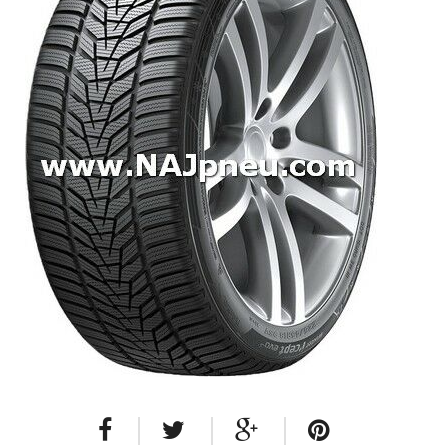
Dodávkové + malé úžitkové
Celoročné pneumatiky
Osobné/crossover + malé úžitkové
SUV/crossover + OFFRoad-ové
Dodávkové + malé úžitkové
Disky
Hliníkové / ALU disky / Elektróny
Plechové
Puklice na kolesá
Kontakt
Blog