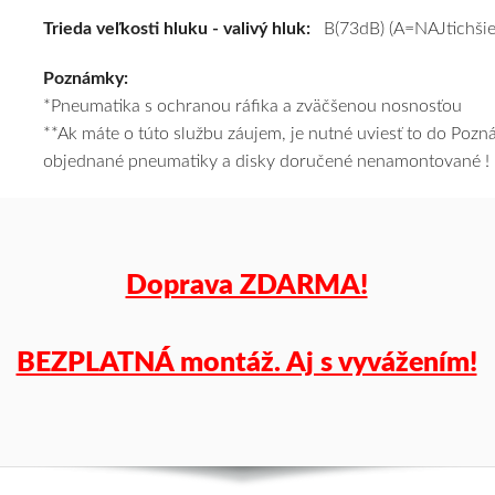
(XL)*
Trieda veľkosti hluku - valivý hluk:
B(73dB) (A=NAJtichšie
#C,B,B(73dB)
Poznámky:
kúpite
*Pneumatika s ochranou ráfika a zväčšenou nosnosťou
za
**Ak máte o túto službu záujem, je nutné uviesť to do Poz
výhodnú
objednané pneumatiky a disky doručené nenamontované !
cenu
a
k
tomu
vám
Doprava ZDARMA!
pneumatiky
obujeme
na
BEZPLATNÁ montáž. Aj s vyvážením!
disky
podľa
vášho
výberu
a