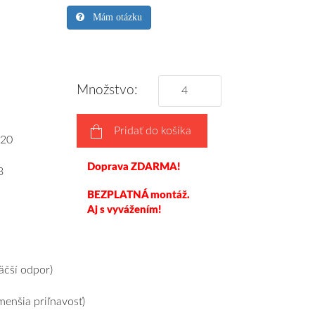
Mám otázku
Množstvo:
Pridať do košíka
20
Doprava ZDARMA!
3
BEZPLATNÁ montáž.
Aj s vyvážením!
čší odpor)
enšia priľnavosť)