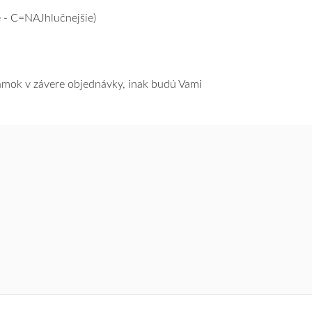
 - C=NAJhlučnejšie)
námok v závere objednávky, inak budú Vami