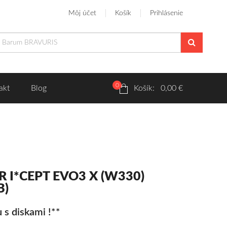
Môj účet
Košík
Prihlásenie
0
akt
Blog
Košík: 0,00 €
R I*CEPT EVO3 X (W330)
B)
 s diskami !**