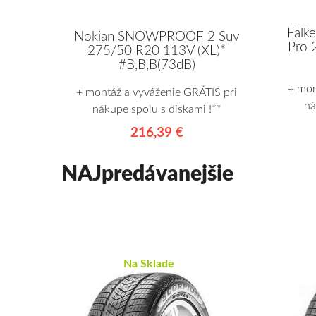
Fal
Nokian SNOWPROOF 2 Suv
Pro 
275/50 R20 113V (XL)*
#B,B,B(73dB)
+ mon
+ montáž a vyváženie GRÁTIS pri
ná
nákupe spolu s diskami !**
216,39 €
NAJpredávanejšie
Na Sklade