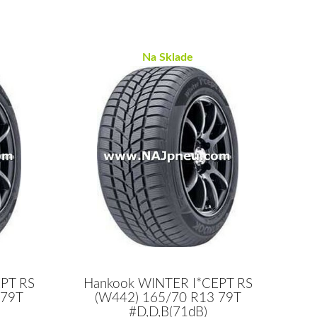
Na Sklade
PT RS
Hankook WINTER I*CEPT RS
 79T
(W442) 165/70 R13 79T
#D,D,B(71dB)