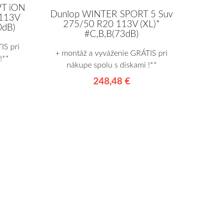
PT iON
Dunlop WINTER SPORT 5 Suv
 113V
275/50 R20 113V (XL)*
0dB)
#C,B,B(73dB)
IS pri
+ montáž a vyváženie GRÁTIS pri
!**
nákupe spolu s diskami !**
248,48 €