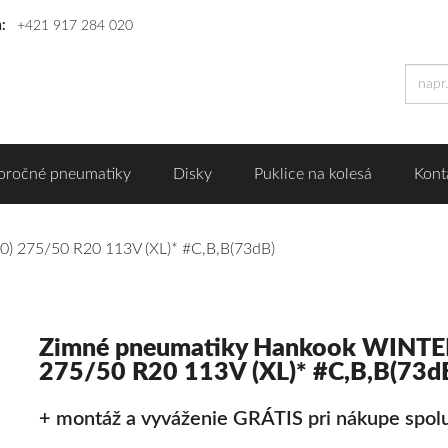
n:
+421 917 284 020
oročné pneumatiky
Disky
Puklice na kolesá
Kont
 275/50 R20 113V (XL)* #C,B,B(73dB)
Zimné pneumatiky Hankook WINTE
275/50 R20 113V (XL)* #C,B,B(73d
+ montáž a vyváženie GRÁTIS pri nákupe spolu