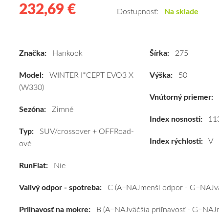
232,69 €
232.69
Kvalitné
Dostupnosť:
Na sklade
zimné
pneumatiky
pre
Značka:
Hankook
Šírka:
275
SUV/crossover
+
Model:
WINTER I*CEPT EVO3 X
Výška:
50
OFFRoad-
(W330)
ové
Vnútorný priemer:
vozidlo
Sezóna:
Zimné
Hankook
Index nosnosti:
11
Typ:
SUV/crossover + OFFRoad-
WINTER
Index rýchlosti:
V
ové
I*CEPT
EVO3
RunFlat:
Nie
X
(W330)
Valivý odpor - spotreba:
C (A=NAJmenší odpor - G=NAJvä
275/50
R20
Priľnavosť na mokre:
B (A=NAJväčšia priľnavosť - G=NAJm
113V