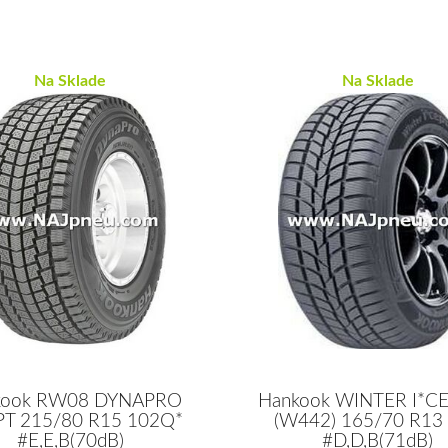
Na Sklade
Na Sklade
kook RW08 DYNAPRO
Hankook WINTER I*CE
PT 215/80 R15 102Q*
(W442) 165/70 R13
#E,E,B(70dB)
#D,D,B(71dB)