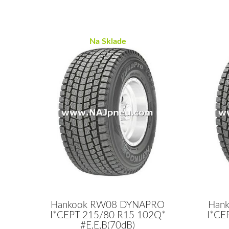
Na Sklade
Hankook RW08 DYNAPRO
Han
I*CEPT 215/80 R15 102Q*
I*CE
#E,E,B(70dB)