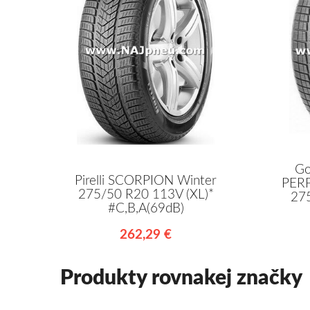
Go
Pirelli SCORPION Winter
PER
275/50 R20 113V (XL)*
27
#C,B,A(69dB)
262,29 €
Produkty rovnakej značky