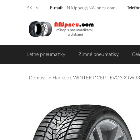
SK
E-mail:
NAJpneu@NAJpneu.com
Telefó
Letné pneumatiky
Zimné pneumatiky
Cel
Domov
Hankook WINTER I*CEPT EVO3 X (W330)