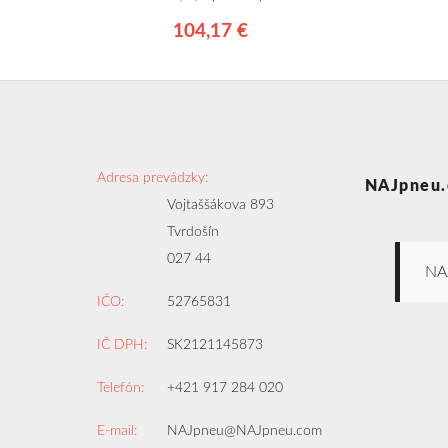
104,17 €
Adresa prevádzky:
NAJpneu.
Vojtaššákova 893
Tvrdošín
027 44
NA
IČO:
52765831
IČ DPH:
SK2121145873
Telefón:
+421 917 284 020
E-mail:
NAJpneu@NAJpneu.com