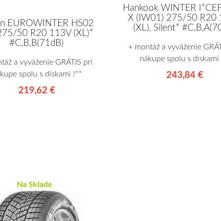
Hankook WINTER I*CE
X (IW01) 275/50 R20
ken EUROWINTER HS02
(XL), Silent* #C,B,A(7
275/50 R20 113V (XL)*
#C,B,B(71dB)
+ montáž a vyváženie GRÁT
nákupe spolu s diskami 
táž a vyváženie GRÁTIS pri
kupe spolu s diskami !**
243,84 €
219,62 €
Na Sklade