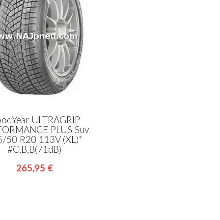
odYear ULTRAGRIP
FORMANCE PLUS Suv
5/50 R20 113V (XL)*
#C,B,B(71dB)
265,95 €