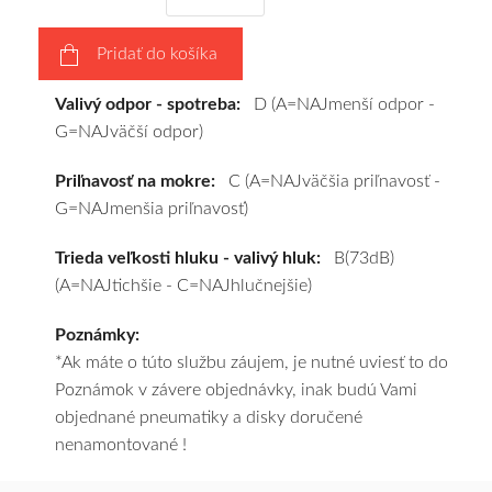
na
disky
Pridať do košíka
podľa
vášho
Valivý odpor - spotreba:
D (A=NAJmenší odpor -
výberu
G=NAJväčší odpor)
a
pošleme
Priľnavosť na mokre:
C (A=NAJväčšia priľnavosť -
zadarmo.
G=NAJmenšia priľnavosť)
Trieda veľkosti hluku - valivý hluk:
B(73dB)
(A=NAJtichšie - C=NAJhlučnejšie)
Poznámky:
*Ak máte o túto službu záujem, je nutné uviesť to do
Poznámok v závere objednávky, inak budú Vami
objednané pneumatiky a disky doručené
nenamontované !