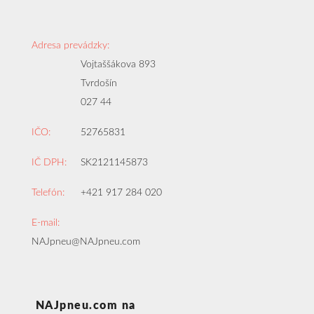
Adresa prevádzky:
Vojtaššákova 893
Tvrdošín
027 44
IČO:
52765831
IČ DPH:
SK2121145873
Telefón:
+421 917 284 020
E-mail:
NAJpneu@NAJpneu.com
NAJpneu.com na