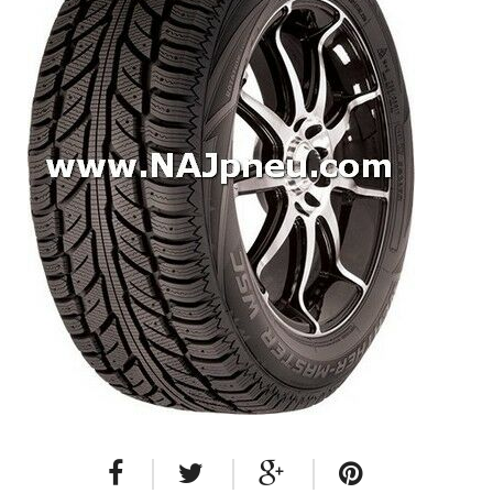
Dodávkové + malé úžitkové
Celoročné pneumatiky
Osobné/crossover + malé úžitkové
SUV/crossover + OFFRoad-ové
Dodávkové + malé úžitkové
Disky
Hliníkové / ALU disky / Elektróny
Plechové
Puklice na kolesá
Kontakt
Blog