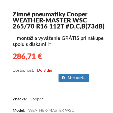
Zimné pneumatiky Cooper
WEATHER-MASTER WSC
265/70 R16 112T #D,C,B(73dB)
+ montáž a vyváženie GRÁTIS pri nákupe
spolu s diskami !*
286,71 €
286.71
Kvalitné
zimné
pneumatiky
Dostupnosť:
Do 3 dní
pre
Mám otázku
SUV/crossover
+
OFFRoad-
Značka:
Cooper
ové
vozidlo
Model:
WEATHER-MASTER WSC