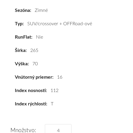
Cooper
WEATHER-
Sezóna:
Zimné
MASTER
WSC
Typ:
SUV/crossover + OFFRoad-ové
265/70
RunFlat:
Nie
R16
112T
Šírka:
265
#D,C,B(73dB)
kúpite
Výška:
70
za
výhodnú
Vnútorný priemer:
16
cenu
a
Index nosnosti:
112
k
Index rýchlosti:
T
tomu
vám
pneumatiky
obujeme
Množstvo: