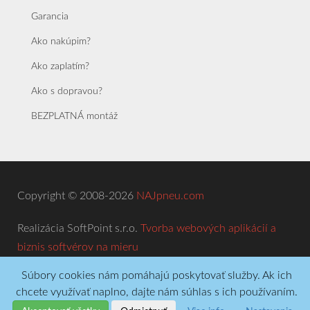
Garancia
Ako nakúpim?
Ako zaplatím?
Ako s dopravou?
BEZPLATNÁ montáž
Copyright © 2008-2026
NAJpneu.com
Realizácia SoftPoint s.r.o.
Tvorba webových aplikácií a
biznis softvérov na mieru
Súbory cookies nám pomáhajú poskytovať služby. Ak ich
chcete využívať naplno, dajte nám súhlas s ich používaním.