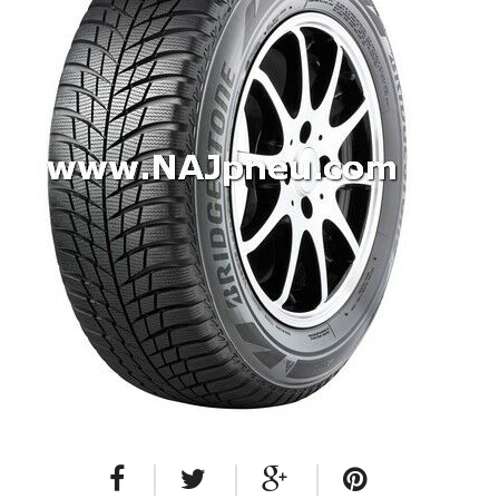
Dodávkové + malé úžitkové
Celoročné pneumatiky
Osobné/crossover + malé úžitkové
SUV/crossover + OFFRoad-ové
Dodávkové + malé úžitkové
Disky
Hliníkové / ALU disky / Elektróny
Plechové
Puklice na kolesá
Kontakt
Blog