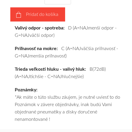
disky
podľa
Pridať do košíka
vášho
výberu
Valivý odpor - spotreba:
D (A=NAJmenší odpor -
a
G=NAJväčší odpor)
pošleme
zadarmo.
Priľnavosť na mokre:
C (A=NAJväčšia priľnavosť -
G=NAJmenšia priľnavosť)
Trieda veľkosti hluku - valivý hluk:
B(72dB)
(A=NAJtichšie - C=NAJhlučnejšie)
Poznámky:
*Ak máte o túto službu záujem, je nutné uviesť to do
Poznámok v závere objednávky, inak budú Vami
objednané pneumatiky a disky doručené
nenamontované !