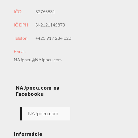
IČO:
52765831
IČ DPH:
SK2121145873
Telefón:
+421 917 284 020
E-mail:
NAJpneu@NAJpneu.com
NAJpneu.com na
Facebooku
NAJpneu.com
Informácie