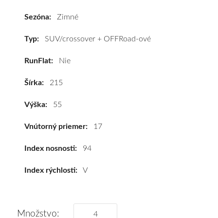
Bridgestone
BLIZZAK
Sezóna:
Zimné
LM001
215/55
Typ:
SUV/crossover + OFFRoad-ové
R17
RunFlat:
Nie
94V
#D,C,B(72dB)
Šírka:
215
kúpite
za
Výška:
55
výhodnú
cenu
Vnútorný priemer:
17
a
k
Index nosnosti:
94
tomu
Index rýchlosti:
V
vám
pneumatiky
obujeme
na
Množstvo: