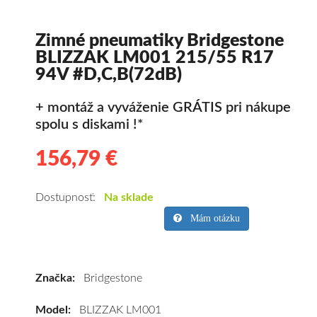
Zimné pneumatiky Bridgestone
BLIZZAK LM001 215/55 R17
94V #D,C,B(72dB)
+ montáž a vyváženie GRÁTIS pri nákupe
spolu s diskami !*
156,79 €
156.79
Kvalitné
zimné
pneumatiky
Dostupnosť:
Na sklade
pre
Mám otázku
SUV/crossover
+
OFFRoad-
Značka:
Bridgestone
ové
vozidlo
Model:
BLIZZAK LM001