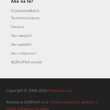
Ako na to?
O pneumatikách
Technická podpora
Garancia
Ako nakúpim?
Ako zaplatím?
Ako s dopravou?
BEZPLATNÁ montáž
Copyright © 2008-2026
NAJpneu.com
Realizácia SoftPoint s.r.o.
Tvorba webových aplikácií a
biznis softvérov na mieru