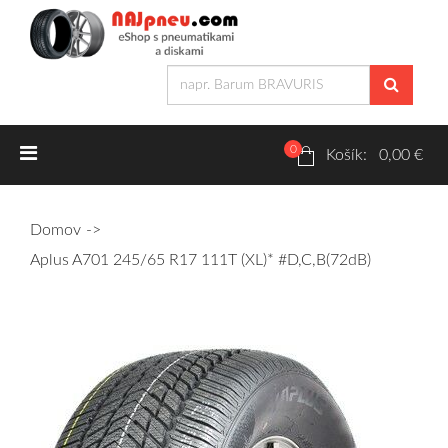
0
Letné pneumatiky
Košík: 0,00 €
Osobné/crossover + malé úžitkové
Domov
SUV/crossover + OFFRoad-ové
Aplus A701 245/65 R17 111T (XL)* #D,C,B(72dB)
Dodávkové + malé úžitkové
Zimné pneumatiky
Osobné/crossover + malé úžitkové
SUV/crossover + OFFRoad-ové