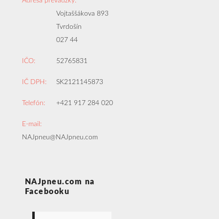
Adresa prevádzky:
Vojtaššákova 893
Tvrdošín
027 44
IČO:
52765831
IČ DPH:
SK2121145873
Telefón:
+421 917 284 020
E-mail:
NAJpneu@NAJpneu.com
NAJpneu.com na
Facebooku