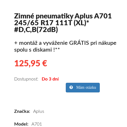
Zimné pneumatiky Aplus A701
245/65 R17 111T (XL)*
#D,C,B(72dB)
+ montáž a vyváženie GRÁTIS pri nákupe
spolu s diskami !**
125,95 €
125.95
Kvalitné
zimné
pneumatiky
Dostupnosť:
Do 3 dní
pre
Mám otázku
SUV/crossover
+
OFFRoad-
Značka:
Aplus
ové
vozidlo
Model:
A701