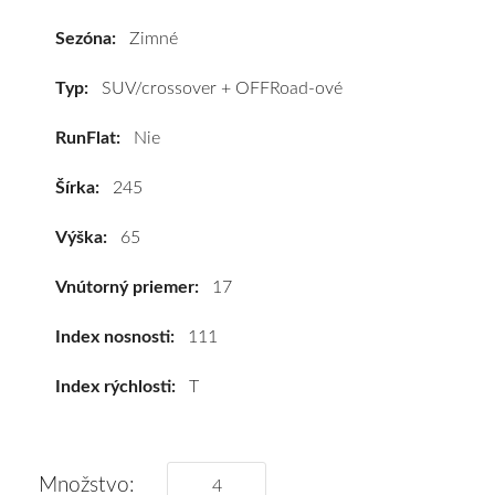
Aplus
A701
Sezóna:
Zimné
245/65
R17
Typ:
SUV/crossover + OFFRoad-ové
111T
RunFlat:
Nie
(XL)*
#D,C,B(72dB)
Šírka:
245
kúpite
za
Výška:
65
výhodnú
cenu
Vnútorný priemer:
17
a
k
Index nosnosti:
111
tomu
Index rýchlosti:
T
vám
pneumatiky
obujeme
na
Množstvo: