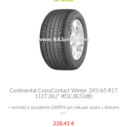
Na Sklade
Continental CrossContact Winter 245/65 R17
111T (XL)* #D,C,B(72dB)
+ montáž a vyváženie GRÁTIS pri nákupe spolu s diskami
!**
228,41 €