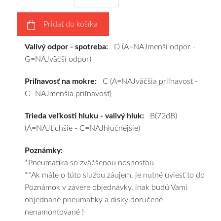
disky
podľa
Pridať do košíka
vášho
výberu
Valivý odpor - spotreba:
D (A=NAJmenší odpor -
a
G=NAJväčší odpor)
pošleme
zadarmo.
Priľnavosť na mokre:
C (A=NAJväčšia priľnavosť -
G=NAJmenšia priľnavosť)
Trieda veľkosti hluku - valivý hluk:
B(72dB)
(A=NAJtichšie - C=NAJhlučnejšie)
Poznámky:
*Pneumatika so zväčšenou nosnosťou
**Ak máte o túto službu záujem, je nutné uviesť to do
Poznámok v závere objednávky, inak budú Vami
objednané pneumatiky a disky doručené
nenamontované !