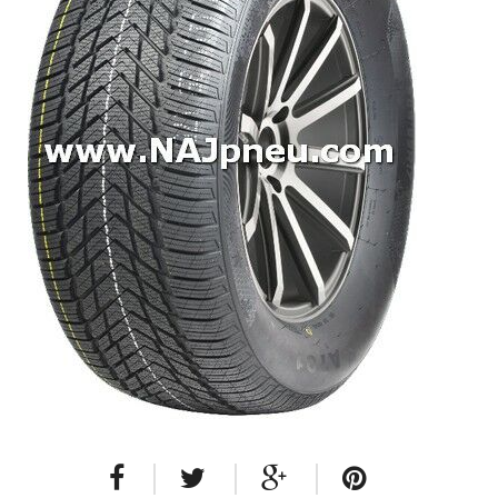
Dodávkové + malé úžitkové
Celoročné pneumatiky
Osobné/crossover + malé úžitkové
SUV/crossover + OFFRoad-ové
Dodávkové + malé úžitkové
Disky
Hliníkové / ALU disky / Elektróny
Plechové
Puklice na kolesá
Kontakt
Blog