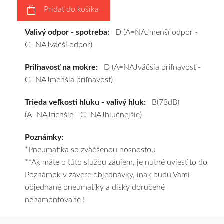
Pridať do košíka
vášho
výberu
Valivý odpor - spotreba:
D (A=NAJmenší odpor -
a
G=NAJväčší odpor)
pošleme
zadarmo.
Priľnavosť na mokre:
D (A=NAJväčšia priľnavosť -
G=NAJmenšia priľnavosť)
Trieda veľkosti hluku - valivý hluk:
B(73dB)
(A=NAJtichšie - C=NAJhlučnejšie)
Poznámky:
*Pneumatika so zväčšenou nosnosťou
**Ak máte o túto službu záujem, je nutné uviesť to do
Poznámok v závere objednávky, inak budú Vami
objednané pneumatiky a disky doručené
nenamontované !