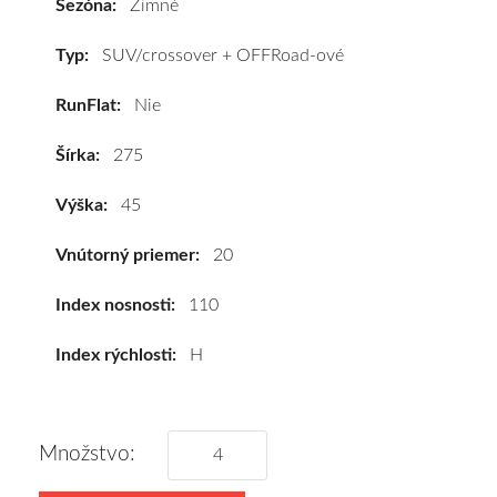
Sezóna:
Zimné
275/45
R20
Typ:
SUV/crossover + OFFRoad-ové
110H
RunFlat:
Nie
(XL)*
#D,D,B(73dB)
Šírka:
275
kúpite
za
Výška:
45
výhodnú
cenu
Vnútorný priemer:
20
a
k
Index nosnosti:
110
tomu
Index rýchlosti:
H
vám
pneumatiky
obujeme
na
Množstvo:
disky
podľa