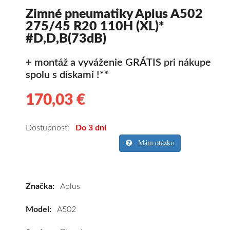
Zimné pneumatiky Aplus A502
275/45 R20 110H (XL)*
#D,D,B(73dB)
+ montáž a vyváženie GRÁTIS pri nákupe
spolu s diskami !**
170,03 €
170.03
Kvalitné
zimné
pneumatiky
Dostupnosť:
Do 3 dní
pre
Mám otázku
SUV/crossover
+
OFFRoad-
Značka:
Aplus
ové
vozidlo
Model:
A502
Aplus
A502