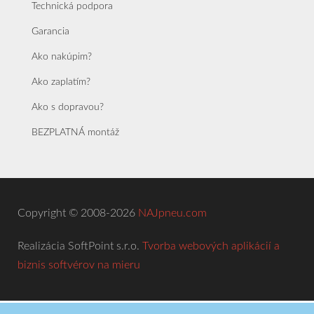
Technická podpora
Garancia
Ako nakúpim?
Ako zaplatím?
Ako s dopravou?
BEZPLATNÁ montáž
Copyright © 2008-2026
NAJpneu.com
Realizácia SoftPoint s.r.o.
Tvorba webových aplikácií a
biznis softvérov na mieru