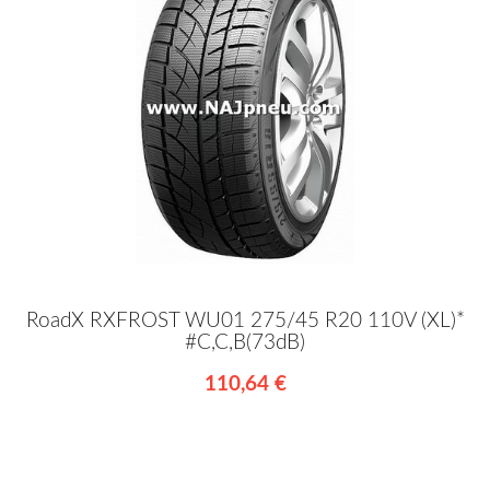
RoadX RXFROST WU01 275/45 R20 110V (XL)*
#C,C,B(73dB)
110,64 €