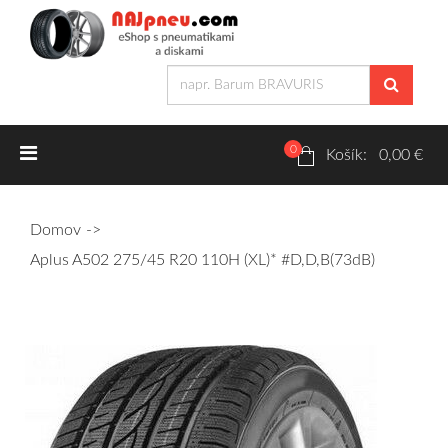
0
Letné pneumatiky
Košík: 0,00 €
Osobné/crossover + malé úžitkové
Domov
SUV/crossover + OFFRoad-ové
Aplus A502 275/45 R20 110H (XL)* #D,D,B(73dB)
Dodávkové + malé úžitkové
Zimné pneumatiky
Osobné/crossover + malé úžitkové
SUV/crossover + OFFRoad-ové