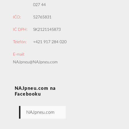
027 44
IČO:
52765831
IČ DPH:
SK2121145873
Telefón:
+421 917 284 020
E-mail:
NAJpneu@NAJpneu.com
NAJpneu.com na
Facebooku
NAJpneu.com