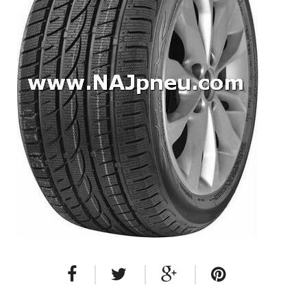
Dodávkové + malé úžitkové
Celoročné pneumatiky
Osobné/crossover + malé úžitkové
SUV/crossover + OFFRoad-ové
Dodávkové + malé úžitkové
Disky
Hliníkové / ALU disky / Elektróny
Plechové
Puklice na kolesá
Kontakt
Blog