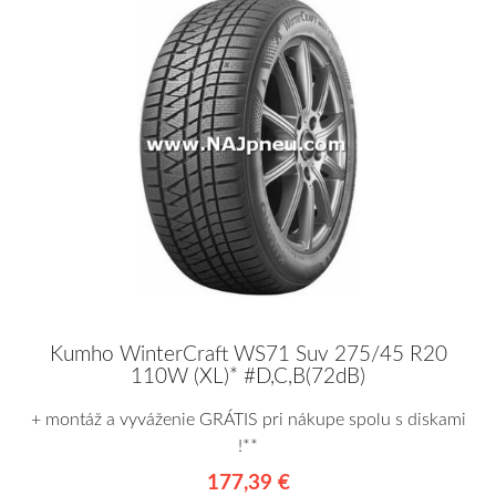
Kumho WinterCraft WS71 Suv 275/45 R20
110W (XL)* #D,C,B(72dB)
+ montáž a vyváženie GRÁTIS pri nákupe spolu s diskami
!**
177,39 €