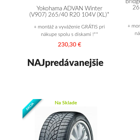
Brid
26
Yokohama ADVAN Winter
(V907) 265/40 R20 104V (XL)*
+ mon
+ montáž a vyváženie GRÁTIS pri
ná
nákupe spolu s diskami !**
230,30 €
NAJpredávanejšie
Na Sklade
AKCIA