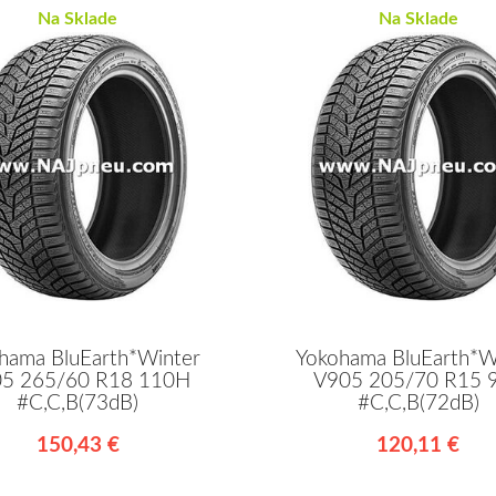
Na Sklade
Na Sklade
hama BluEarth*Winter
Yokohama BluEarth*W
5 265/60 R18 110H
V905 205/70 R15 
#C,C,B(73dB)
#C,C,B(72dB)
150,43 €
120,11 €