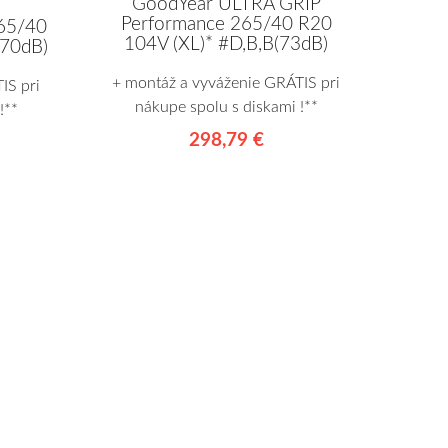
GoodYear ULTRA GRIP
Performance 265/40 R20
265/40
104V (XL)* #D,B,B(73dB)
(70dB)
+ montáž a vyváženie GRÁTIS pri
IS pri
nákupe spolu s diskami !**
!**
298,79 €