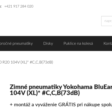
n:
+421 917 284 020
oročné pneumatiky
Disky
Puklice na kolesá
Kont
 R20 104V (XL)* #C,C,B(73dB)
Zimné pneumatiky Yokohama BluEa
104V (XL)* #C,C,B(73dB)
+ montáž a vyváženie GRÁTIS pri nákupe spolu