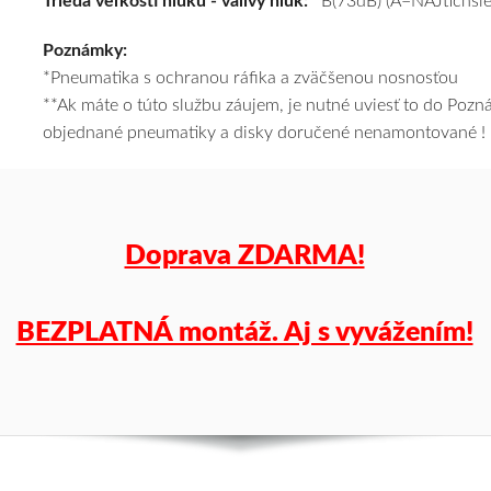
Trieda veľkosti hluku - valivý hluk:
B(73dB) (A=NAJtichšie
a
Poznámky:
k
*Pneumatika s ochranou ráfika a zväčšenou nosnosťou
tomu
**Ak máte o túto službu záujem, je nutné uviesť to do Poz
vám
objednané pneumatiky a disky doručené nenamontované !
pneumatiky
obujeme
na
disky
podľa
Doprava ZDARMA!
vášho
výberu
a
BEZPLATNÁ montáž. Aj s vyvážením!
pošleme
zadarmo.