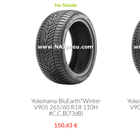
Na Sklade
Yokohama BluEarth*Winter
Yoko
V905 265/60 R18 110H
V90
#C,C,B(73dB)
150,43 €