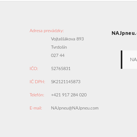
Adresa prevádzky:
NAJpneu.
Vojtaššákova 893
Tvrdošín
027 44
NA
IČO:
52765831
IČ DPH:
SK2121145873
Telefón:
+421 917 284 020
E-mail:
NAJpneu@NAJpneu.com