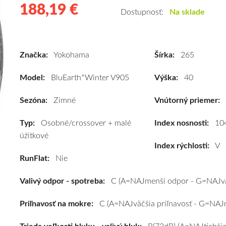
188,19 €
188.19
Kvalitné
Dostupnosť:
Na sklade
zimné
pneumatiky
pre
Značka:
Yokohama
Šírka:
265
osobné
vozidlo
Model:
BluEarth*Winter V905
Výška:
40
Yokohama
BluEarth*Winter
Sezóna:
Zimné
Vnútorný priemer:
V905
Typ:
Osobné/crossover + malé
265/40
Index nosnosti:
10
úžitkové
R20
Index rýchlosti:
V
104V
RunFlat:
Nie
(XL)*
#C,C,B(73dB)
Valivý odpor - spotreba:
C (A=NAJmenší odpor - G=NAJvä
kúpite
za
Priľnavosť na mokre:
C (A=NAJväčšia priľnavosť - G=NAJm
výhodnú
cenu