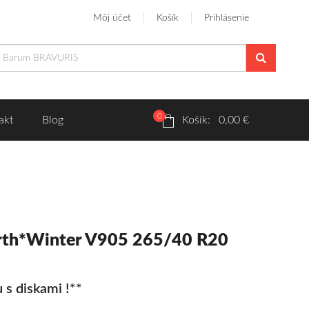
Môj účet
Košík
Prihlásenie
0
akt
Blog
Košík: 0,00 €
rth*Winter V905 265/40 R20
 s diskami !**