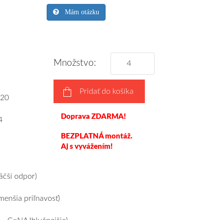
Mám otázku
Množstvo:
Pridať do košíka
20
Doprava ZDARMA!
4
BEZPLATNÁ montáž.
Aj s vyvážením!
čší odpor)
enšia priľnavosť)