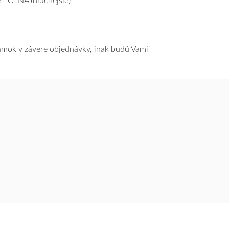
 - C=NAJhlučnejšie)
námok v závere objednávky, inak budú Vami