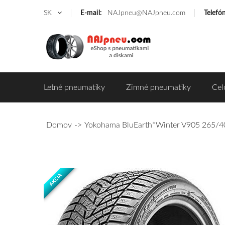
SK
E-mail:
NAJpneu@NAJpneu.com
Telefó
Letné pneumatiky
Zimné pneumatiky
Cel
Domov
Yokohama BluEarth*Winter V905 265/40
AKCIA