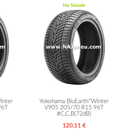
Na Sklade
inter
Yokohama BluEarth*Winter
96T
V905 205/70 R15 96T
#C,C,B(72dB)
120,11 €