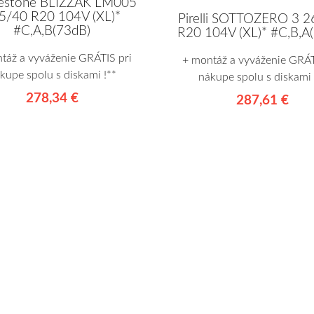
gestone BLIZZAK LM005
5/40 R20 104V (XL)*
Pirelli SOTTOZERO 3 
#C,A,B(73dB)
R20 104V (XL)* #C,B,A
táž a vyváženie GRÁTIS pri
+ montáž a vyváženie GRÁT
kupe spolu s diskami !**
nákupe spolu s diskami 
278,34 €
287,61 €