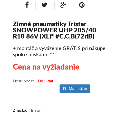
Zimné pneumatiky Tristar
SNOWPOWER UHP 205/40
R18 86V (XL)* #C,C,B(72dB)
+ montáž a vyváženie GRÁTIS pri nákupe
spolu s diskami !**
Cena na vyžiadanie
Kvalitné
zimné
pneumatiky
Dostupnosť:
Do 3 dní
pre
Mám otázku
osobné
vozidlo
Tristar
Značka:
Tristar
SNOWPOWER