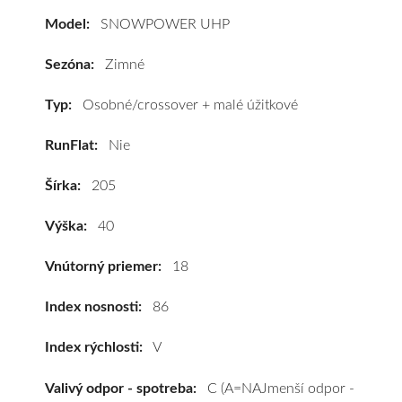
UHP
Model:
SNOWPOWER UHP
205/40
R18
Sezóna:
Zimné
86V
(XL)*
Typ:
Osobné/crossover + malé úžitkové
#C,C,B(72dB)
RunFlat:
Nie
kúpite
za
Šírka:
205
výhodnú
cenu
Výška:
40
a
k
Vnútorný priemer:
18
tomu
vám
Index nosnosti:
86
pneumatiky
Index rýchlosti:
V
obujeme
na
Valivý odpor - spotreba:
C (A=NAJmenší odpor -
disky