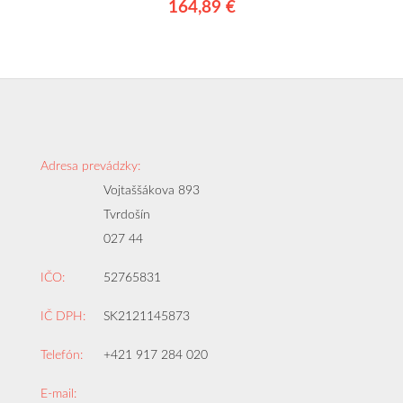
164,89 €
Adresa prevádzky:
Vojtaššákova 893
Tvrdošín
027 44
IČO:
52765831
IČ DPH:
SK2121145873
Telefón:
+421 917 284 020
E-mail: