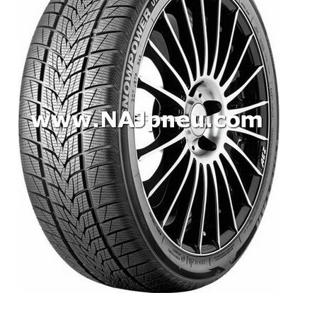
Dodávkové + malé úžitkové
Celoročné pneumatiky
Osobné/crossover + malé úžitkové
SUV/crossover + OFFRoad-ové
Dodávkové + malé úžitkové
Disky
Hliníkové / ALU disky / Elektróny
Plechové
Puklice na kolesá
Kontakt
Blog