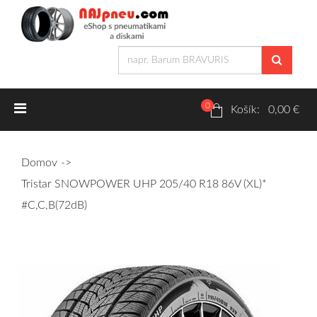
0
Letné pneumatiky
Košík: 0,00 €
Osobné/crossover + malé úžitkové
Domov
SUV/crossover + OFFRoad-ové
Tristar SNOWPOWER UHP 205/40 R18 86V (XL)*
Dodávkové + malé úžitkové
#C,C,B(72dB)
Zimné pneumatiky
Osobné/crossover + malé úžitkové
SUV/crossover + OFFRoad-ové