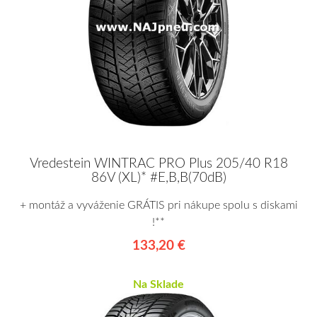
Vredestein WINTRAC PRO Plus 205/40 R18
86V (XL)* #E,B,B(70dB)
+ montáž a vyváženie GRÁTIS pri nákupe spolu s diskami
!**
133,20 €
Na Sklade