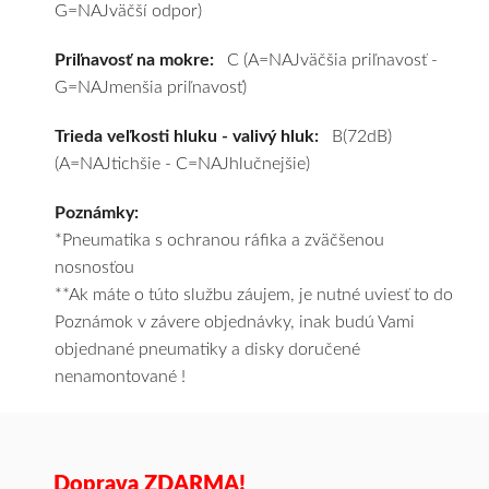
G=NAJväčší odpor)
podľa
vášho
Priľnavosť na mokre:
C (A=NAJväčšia priľnavosť -
výberu
G=NAJmenšia priľnavosť)
a
pošleme
Trieda veľkosti hluku - valivý hluk:
B(72dB)
zadarmo.
(A=NAJtichšie - C=NAJhlučnejšie)
Poznámky:
*Pneumatika s ochranou ráfika a zväčšenou
nosnosťou
**Ak máte o túto službu záujem, je nutné uviesť to do
Poznámok v závere objednávky, inak budú Vami
objednané pneumatiky a disky doručené
nenamontované !
Doprava ZDARMA!