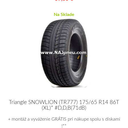
Na Sklade
Triangle SNOWLION (TR777) 175/65 R14 86T
(XL)* #D,D,B(71dB)
+ montáž a vyváženie GRÁTIS pri nákupe spolu s diskami
!**