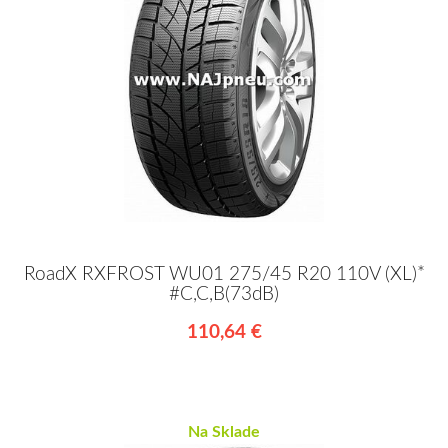
RoadX RXFROST WU01 275/45 R20 110V (XL)*
#C,C,B(73dB)
110,64 €
Na Sklade