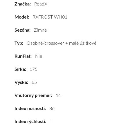
Značka:
RoadX
RXFROST
WH01
Model:
RXFROST WH01
175/65
R14
Sezóna:
Zimné
86T
(XL)*
Typ:
Osobné/crossover + malé úžitkové
#D,D,B(71dB)
RunFlat:
Nie
kúpite
za
Šírka:
175
výhodnú
cenu
Výška:
65
a
k
Vnútorný priemer:
14
tomu
vám
Index nosnosti:
86
pneumatiky
Index rýchlosti:
T
obujeme
na