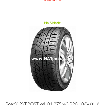
Na Sklade
RoadX RXFROST WU01 275/40 R20 106V (XL)*