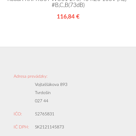
#B,C,B(73dB)
116,84 €
Adresa prevádzky:
Vojtaššákova 893
Tvrdošín
027 44
IČO:
52765831
IČ DPH:
SK2121145873