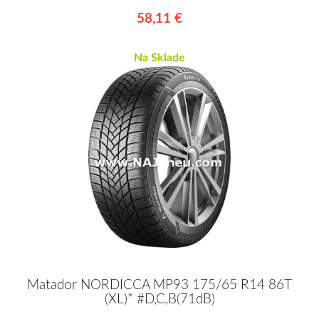
58,11 €
Na Sklade
Matador NORDICCA MP93 175/65 R14 86T
(XL)* #D,C,B(71dB)