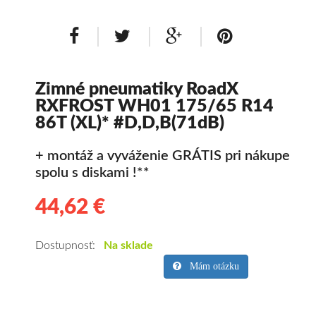
Zimné pneumatiky RoadX
RXFROST WH01 175/65 R14
86T (XL)* #D,D,B(71dB)
+ montáž a vyváženie GRÁTIS pri nákupe
spolu s diskami !**
44,62 €
44.62
Kvalitné
zimné
pneumatiky
Dostupnosť:
Na sklade
pre
Mám otázku
osobné
vozidlo
RoadX