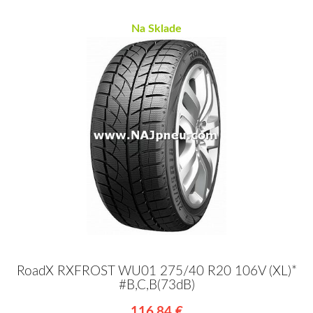
Na Sklade
RoadX RXFROST WU01 275/40 R20 106V (XL)*
#B,C,B(73dB)
116,84 €