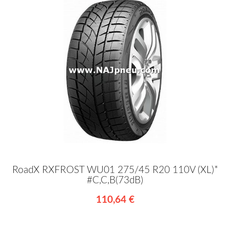
RoadX RXFROST WU01 275/45 R20 110V (XL)*
#C,C,B(73dB)
110,64 €