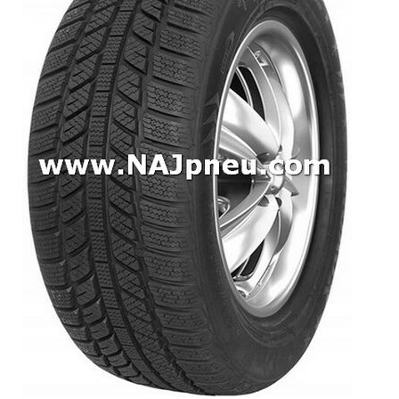
Dodávkové + malé úžitkové
Celoročné pneumatiky
Osobné/crossover + malé úžitkové
SUV/crossover + OFFRoad-ové
Dodávkové + malé úžitkové
Disky
Hliníkové / ALU disky / Elektróny
Plechové
Puklice na kolesá
Kontakt
Blog