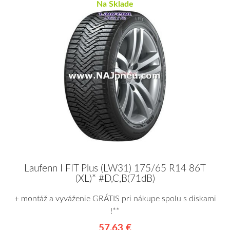
Na Sklade
Laufenn I FIT Plus (LW31) 175/65 R14 86T
(XL)* #D,C,B(71dB)
+ montáž a vyváženie GRÁTIS pri nákupe spolu s diskami
!**
57,63 €