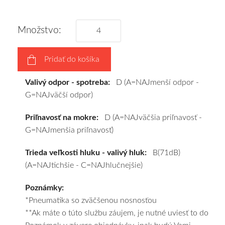
disky
podľa
Množstvo:
vášho
výberu
Pridať do košíka
a
pošleme
Valivý odpor - spotreba:
D (A=NAJmenší odpor -
zadarmo.
G=NAJväčší odpor)
Priľnavosť na mokre:
D (A=NAJväčšia priľnavosť -
G=NAJmenšia priľnavosť)
Trieda veľkosti hluku - valivý hluk:
B(71dB)
(A=NAJtichšie - C=NAJhlučnejšie)
Poznámky:
*Pneumatika so zväčšenou nosnosťou
**Ak máte o túto službu záujem, je nutné uviesť to do