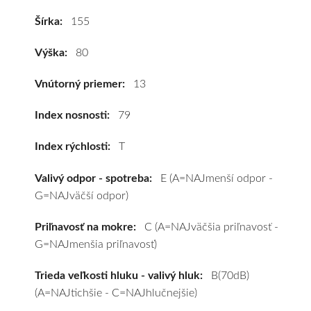
za
Šírka:
155
výhodnú
cenu
Výška:
80
a
k
Vnútorný priemer:
13
tomu
vám
Index nosnosti:
79
pneumatiky
Index rýchlosti:
T
obujeme
na
Valivý odpor - spotreba:
E (A=NAJmenší odpor -
disky
G=NAJväčší odpor)
podľa
vášho
Priľnavosť na mokre:
C (A=NAJväčšia priľnavosť -
výberu
G=NAJmenšia priľnavosť)
a
pošleme
Trieda veľkosti hluku - valivý hluk:
B(70dB)
zadarmo.
(A=NAJtichšie - C=NAJhlučnejšie)