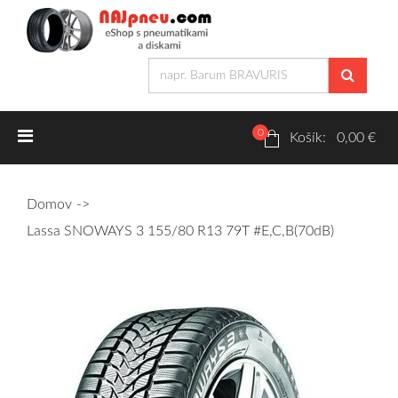
0
Letné pneumatiky
Košík: 0,00 €
Osobné/crossover + malé úžitkové
Domov
SUV/crossover + OFFRoad-ové
Lassa SNOWAYS 3 155/80 R13 79T #E,C,B(70dB)
Dodávkové + malé úžitkové
Zimné pneumatiky
Osobné/crossover + malé úžitkové
SUV/crossover + OFFRoad-ové