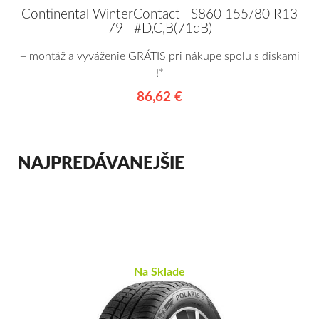
Continental WinterContact TS860 155/80 R13
79T #D,C,B(71dB)
+ montáž a vyváženie GRÁTIS pri nákupe spolu s diskami
!*
86,62 €
NAJPREDÁVANEJŠIE
Na Sklade