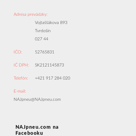
Adresa prevádzky:
Vojtaššákova 893
Tvrdošín
027 44
IČO:
52765831
IČ DPH:
SK2121145873
Telefón:
+421 917 284 020
E-mail:
NAJpneu@NAJpneu.com
NAJpneu.com na
Facebooku