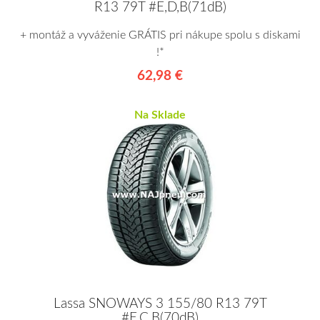
R13 79T #E,D,B(71dB)
+ montáž a vyváženie GRÁTIS pri nákupe spolu s diskami
!*
62,98 €
Na Sklade
Lassa SNOWAYS 3 155/80 R13 79T
#E,C,B(70dB)