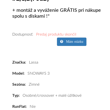
+ montáž a vyváženie GRÁTIS pri nákupe
spolu s diskami !*
Kvalitné
zimné
Dostupnosť:
Predaj produktu skončil
pneumatiky
Mám otázku
pre
osobné
vozidlo
Značka:
Lassa
Lassa
SNOWAYS
Model:
SNOWAYS 3
3
155/80
Sezóna:
Zimné
R13
79T
Typ:
Osobné/crossover + malé úžitkové
#E,C,B(70dB)
RunFlat:
Nie
kúpite