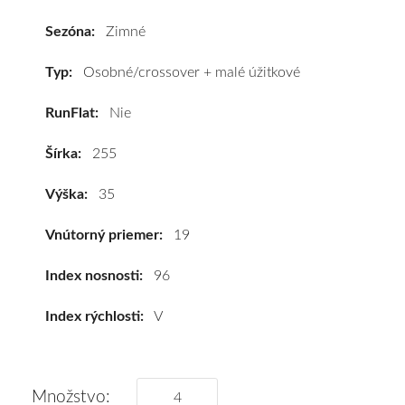
255/35
R19
Sezóna:
Zimné
96V
(XL)*
Typ:
Osobné/crossover + malé úžitkové
#C,B,B(71dB)
RunFlat:
Nie
kúpite
za
Šírka:
255
výhodnú
cenu
Výška:
35
a
k
Vnútorný priemer:
19
tomu
vám
Index nosnosti:
96
pneumatiky
Index rýchlosti:
V
obujeme
na
disky
podľa
Množstvo: