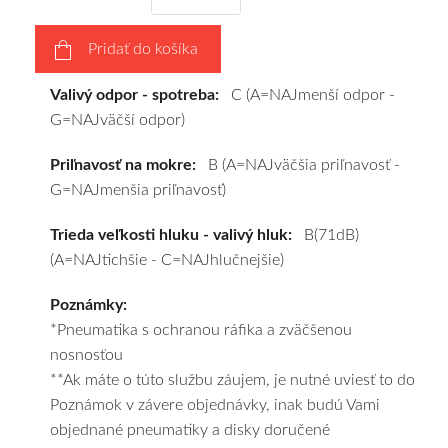
vášho
výberu
Pridať do košíka
a
pošleme
Valivý odpor - spotreba:
C (A=NAJmenší odpor -
zadarmo.
G=NAJväčší odpor)
Priľnavosť na mokre:
B (A=NAJväčšia priľnavosť -
G=NAJmenšia priľnavosť)
Trieda veľkosti hluku - valivý hluk:
B(71dB)
(A=NAJtichšie - C=NAJhlučnejšie)
Poznámky:
*Pneumatika s ochranou ráfika a zväčšenou
nosnosťou
**Ak máte o túto službu záujem, je nutné uviesť to do
Poznámok v závere objednávky, inak budú Vami
objednané pneumatiky a disky doručené