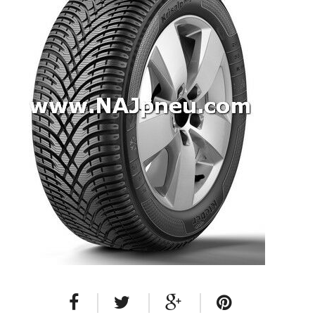
Dodávkové + malé úžitkové
Celoročné pneumatiky
Osobné/crossover + malé úžitkové
SUV/crossover + OFFRoad-ové
Dodávkové + malé úžitkové
Disky
Hliníkové / ALU disky / Elektróny
Plechové
Puklice na kolesá
Kontakt
Blog