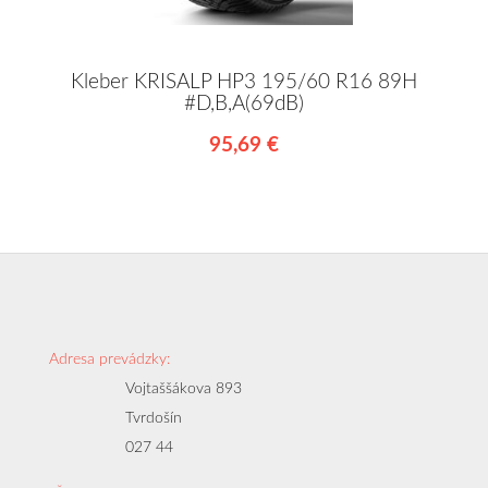
Kleber KRISALP HP3 195/60 R16 89H
#D,B,A(69dB)
95,69 €
Adresa prevádzky:
Vojtaššákova 893
Tvrdošín
027 44