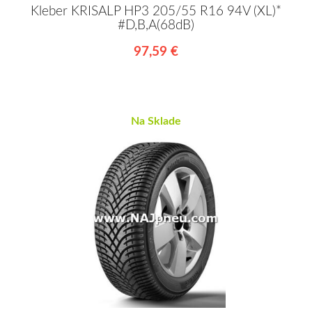
Kleber KRISALP HP3 205/55 R16 94V (XL)*
#D,B,A(68dB)
97,59 €
Na Sklade