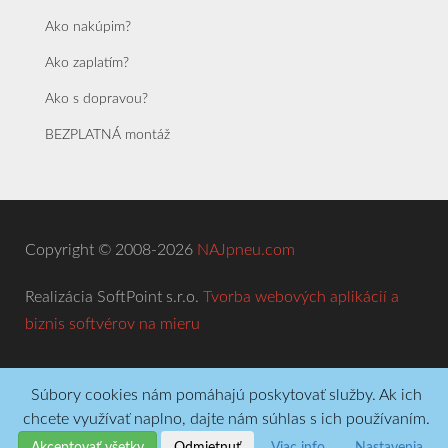
Ako nakúpim?
Ako zaplatím?
Ako s dopravou?
BEZPLATNÁ montáž
Copyright © 2008-2026
NAJpneu.com
Realizácia SoftPoint s.r.o.
Tvorba webových aplikácií a
biznis softvérov na mieru
Súbory cookies nám pomáhajú poskytovať služby. Ak ich
chcete využívať naplno, dajte nám súhlas s ich používaním.