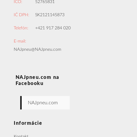
IČO:
52765831
IČ DPH:
SK2121145873
Telefón:
+421 917 284 020
E-mail:
NAJpneu@NAJpneu.com
NAJpneu.com na
Facebooku
NAJpneu.com
Informácie
Kontakt