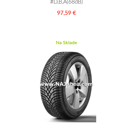
#D,B,A(68dB)
97,59 €
Na Sklade