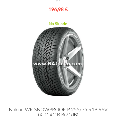
!**
196,98 €
Na Sklade
Nokian WR SNOWPROOF P 255/35 R19 96V
(XL)* #C,B,B(71dB)