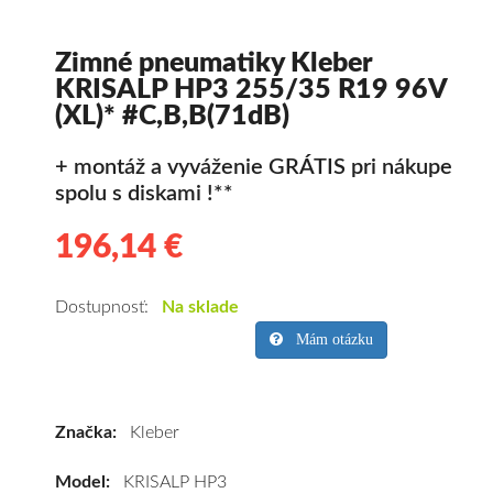
Zimné pneumatiky Kleber
KRISALP HP3 255/35 R19 96V
(XL)* #C,B,B(71dB)
+ montáž a vyváženie GRÁTIS pri nákupe
spolu s diskami !**
196,14 €
196.14
Kvalitné
zimné
pneumatiky
Dostupnosť:
Na sklade
pre
Mám otázku
osobné
vozidlo
Kleber
Značka:
Kleber
KRISALP
HP3
Model:
KRISALP HP3