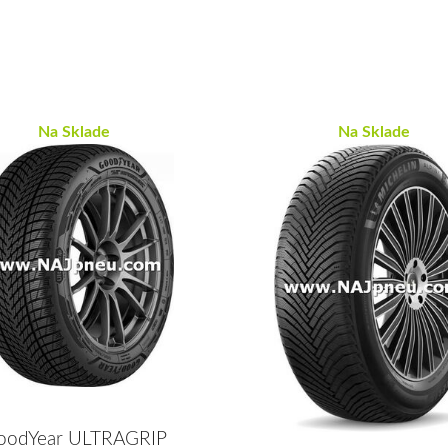
Na Sklade
Na Sklade
oodYear ULTRAGRIP