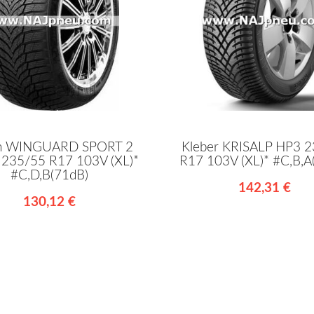
n WINGUARD SPORT 2
Kleber KRISALP HP3 
235/55 R17 103V (XL)*
R17 103V (XL)* #C,B,A
#C,D,B(71dB)
142,31 €
130,12 €