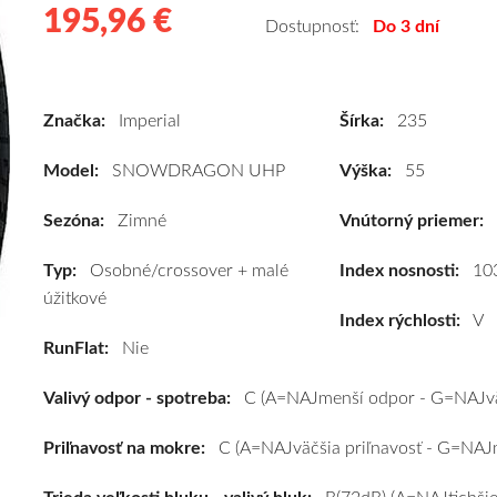
195,96 €
195.96
Kvalitné
Dostupnosť:
Do 3 dní
zimné
pneumatiky
pre
Značka:
Imperial
Šírka:
235
osobné
vozidlo
Model:
SNOWDRAGON UHP
Výška:
55
Imperial
SNOWDRAGON
Sezóna:
Zimné
Vnútorný priemer:
UHP
Typ:
Osobné/crossover + malé
235/55
Index nosnosti:
10
úžitkové
R17
Index rýchlosti:
V
103V
RunFlat:
Nie
(XL)*
#C,C,B(72dB)
Valivý odpor - spotreba:
C (A=NAJmenší odpor - G=NAJvä
kúpite
za
Priľnavosť na mokre:
C (A=NAJväčšia priľnavosť - G=NAJm
výhodnú
cenu