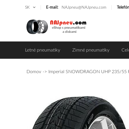
SK
E-mail:
NAJpneu@NAJpneu.com
Telefó
Letné pneumatiky
Zimné pneumatiky
Cel
Domov
Imperial SNOWDRAGON UHP 235/55 R1