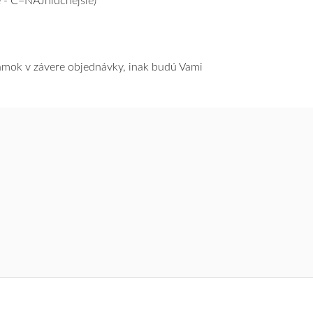
 - C=NAJhlučnejšie)
námok v závere objednávky, inak budú Vami