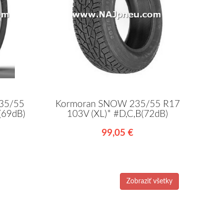
235/55
Kormoran SNOW 235/55 R17
(69dB)
103V (XL)* #D,C,B(72dB)
99,05 €
Zobraziť všetky