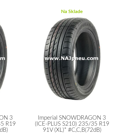
Na Sklade
ON 3
Imperial SNOWDRAGON 3
35 R19
(ICE-PLUS S210) 235/35 R19
dB)
91V (XL)* #C,C,B(72dB)