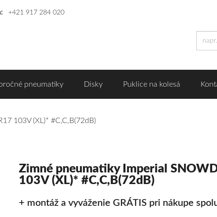
n:
+421 917 284 020
oročné pneumatiky
Disky
Puklice na kolesá
Kont
7 103V (XL)* #C,C,B(72dB)
Zimné pneumatiky Imperial SNO
103V (XL)* #C,C,B(72dB)
+ montáž a vyváženie GRÁTIS pri nákupe spolu