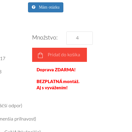
Mám otázku
Množstvo:
Pridať do košíka
17
Doprava ZDARMA!
3
BEZPLATNÁ montáž.
Aj s vyvážením!
čší odpor)
enšia priľnavosť)