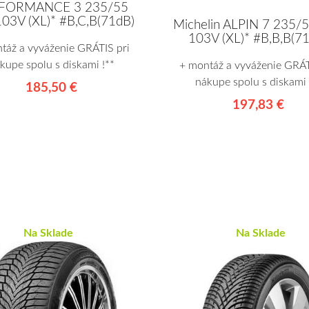
FORMANCE 3 235/55
03V (XL)* #B,C,B(71dB)
Michelin ALPIN 7 235/
103V (XL)* #B,B,B(7
táž a vyváženie GRÁTIS pri
kupe spolu s diskami !**
+ montáž a vyváženie GRÁT
nákupe spolu s diskami 
185,50 €
197,83 €
Na Sklade
Na Sklade