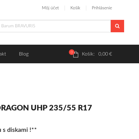
Môj účet
Košík
Prihlásenie
0
akt
Blog
Košík: 0,00 €
WDRAGON UHP 235/55 R17
 s diskami !**