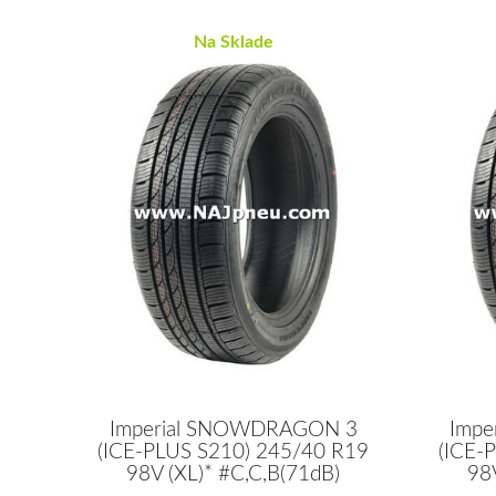
Na Sklade
Imperial SNOWDRAGON 3
Imp
(ICE-PLUS S210) 245/40 R19
(ICE-
98V (XL)* #C,C,B(71dB)
98