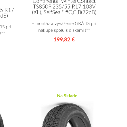
Continental WinterContact
TS850P 235/55 R17 103V
55 R17
(XL), SelfSeal* #C,C,B(72dB)
1dB)
+ montáž a vyváženie GRÁTIS pri
IS pri
nákupe spolu s diskami !**
!**
199,82 €
Na Sklade