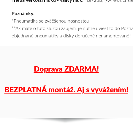
Trieda veľkosti hluku - valivý hluk:
B(72dB) (A=NAJtichšie
a
Poznámky:
k
*Pneumatika so zväčšenou nosnosťou
tomu
**Ak máte o túto službu záujem, je nutné uviesť to do Poz
vám
objednané pneumatiky a disky doručené nenamontované !
pneumatiky
obujeme
na
disky
podľa
Doprava ZDARMA!
vášho
výberu
a
BEZPLATNÁ montáž. Aj s vyvážením!
pošleme
zadarmo.