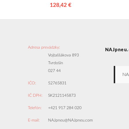
128,42 €
Adresa prevádzky:
NAJpneu.
Vojtaššákova 893
Tvrdošín
027 44
NA
IČO:
52765831
IČ DPH:
SK2121145873
Telefón:
+421 917 284 020
E-mail:
NAJpneu@NAJpneu.com