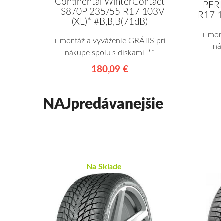
Continental WinterContact
PER
TS870P 235/55 R17 103V
R17 1
(XL)* #B,B,B(71dB)
+ mon
+ montáž a vyváženie GRÁTIS pri
ná
nákupe spolu s diskami !**
180,09 €
NAJpredávanejšie
Na Sklade