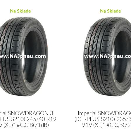
Na Sklade
Na Sklade
erial SNOWDRAGON 3
Imperial SNOWDRAG
PLUS S210) 245/40 R19
(ICE-PLUS S210) 235/
V (XL)* #C,C,B(71dB)
91V (XL)* #C,C,B(72