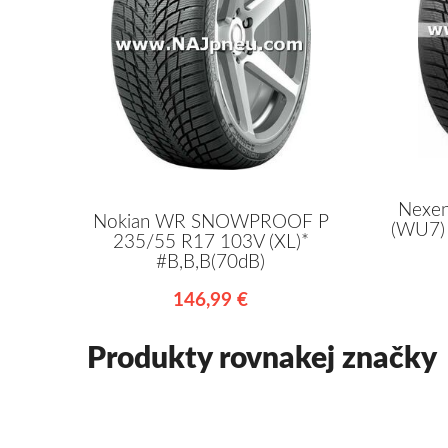
Nexe
Nokian WR SNOWPROOF P
(WU7) 
235/55 R17 103V (XL)*
#B,B,B(70dB)
146,99 €
Produkty rovnakej značky