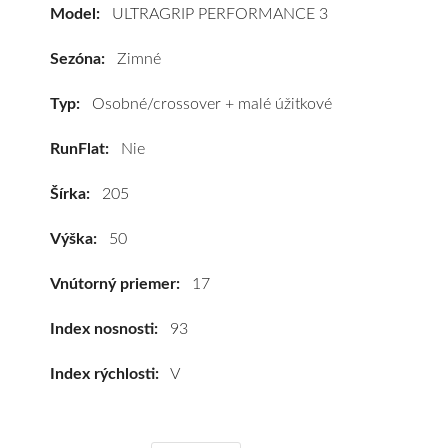
PERFORMANCE
Model:
ULTRAGRIP PERFORMANCE 3
3
205/50
Sezóna:
Zimné
R17
93V
Typ:
Osobné/crossover + malé úžitkové
(XL)*
RunFlat:
Nie
#D,C,B(72dB)
kúpite
Šírka:
205
za
výhodnú
Výška:
50
cenu
a
Vnútorný priemer:
17
k
tomu
Index nosnosti:
93
vám
Index rýchlosti:
V
pneumatiky
obujeme
na