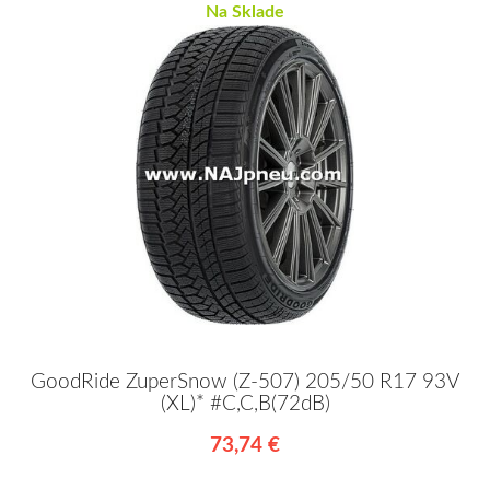
Na Sklade
GoodRide ZuperSnow (Z-507) 205/50 R17 93V
(XL)* #C,C,B(72dB)
73,74 €