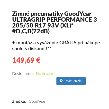
Zimné pneumatiky GoodYear
ULTRAGRIP PERFORMANCE 3
205/50 R17 93V (XL)*
#D,C,B(72dB)
+ montáž a vyváženie GRÁTIS pri nákupe
spolu s diskami !**
149,69 €
149.69
Kvalitné
zimné
pneumatiky
Dostupnosť:
Na sklade
pre
Mám otázku
osobné
vozidlo
GoodYear
Značka:
GoodYear
ULTRAGRIP