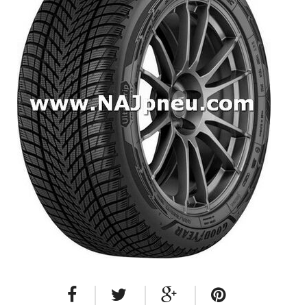
Dodávkové + malé úžitkové
Celoročné pneumatiky
Osobné/crossover + malé úžitkové
SUV/crossover + OFFRoad-ové
Dodávkové + malé úžitkové
Disky
Hliníkové / ALU disky / Elektróny
Plechové
Puklice na kolesá
Kontakt
Blog