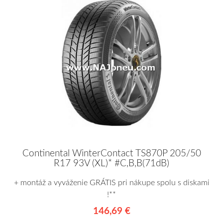
Continental WinterContact TS870P 205/50
R17 93V (XL)* #C,B,B(71dB)
+ montáž a vyváženie GRÁTIS pri nákupe spolu s diskami
!**
146,69 €