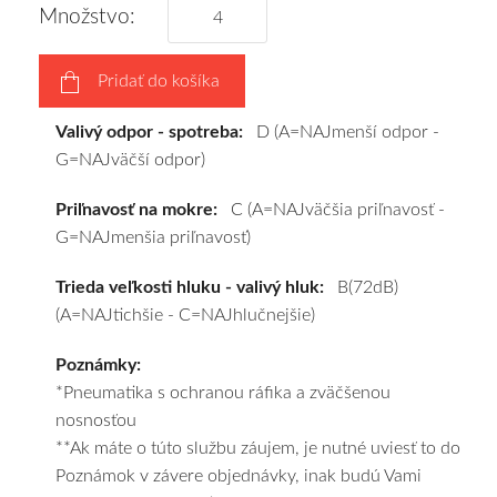
disky
Množstvo:
podľa
vášho
Pridať do košíka
výberu
a
Valivý odpor - spotreba:
D (A=NAJmenší odpor -
pošleme
G=NAJväčší odpor)
zadarmo.
Priľnavosť na mokre:
C (A=NAJväčšia priľnavosť -
G=NAJmenšia priľnavosť)
Trieda veľkosti hluku - valivý hluk:
B(72dB)
(A=NAJtichšie - C=NAJhlučnejšie)
Poznámky:
*Pneumatika s ochranou ráfika a zväčšenou
nosnosťou
**Ak máte o túto službu záujem, je nutné uviesť to do
Poznámok v závere objednávky, inak budú Vami