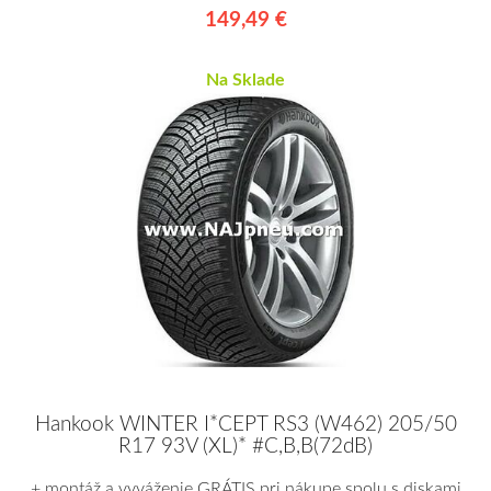
149,49 €
Na Sklade
Hankook WINTER I*CEPT RS3 (W462) 205/50
R17 93V (XL)* #C,B,B(72dB)
+ montáž a vyváženie GRÁTIS pri nákupe spolu s diskami