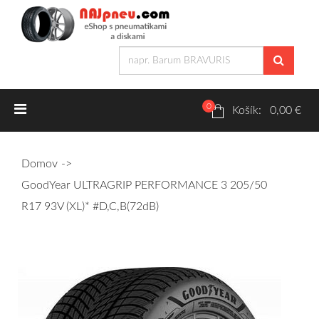
0
Letné pneumatiky
Košík: 0,00 €
Osobné/crossover + malé úžitkové
Domov
SUV/crossover + OFFRoad-ové
GoodYear ULTRAGRIP PERFORMANCE 3 205/50
Dodávkové + malé úžitkové
R17 93V (XL)* #D,C,B(72dB)
Zimné pneumatiky
Osobné/crossover + malé úžitkové
SUV/crossover + OFFRoad-ové