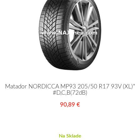
Matador NORDICCA MP93 205/50 R17 93V (XL)*
#D,C,B(72dB)
90,89 €
Na Sklade