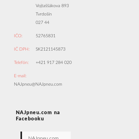
Vojtaššákova 893
Tvrdošín
027 44
IČO:
52765831
IČ DPH:
SK2121145873
Telefón:
+421 917 284 020
E-mail:
NAJpneu@NAJpneu.com
NAJpneu.com na
Facebooku
NAJpneu.com