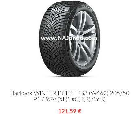
Hankook WINTER I*CEPT RS3 (W462) 205/50
R17 93V (XL)* #C,B,B(72dB)
121,59 €