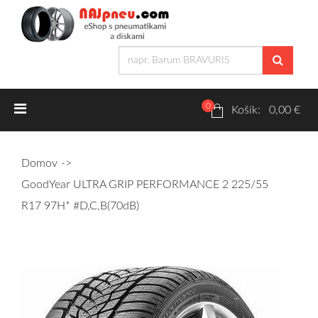
0
Letné pneumatiky
Košík: 0,00 €
Osobné/crossover + malé úžitkové
Domov
SUV/crossover + OFFRoad-ové
GoodYear ULTRA GRIP PERFORMANCE 2 225/55
Dodávkové + malé úžitkové
R17 97H* #D,C,B(70dB)
Zimné pneumatiky
Osobné/crossover + malé úžitkové
SUV/crossover + OFFRoad-ové