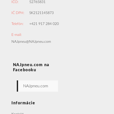
IČO:
52765831
IČ DPH:
SK2121145873
Telefón:
+421 917 284 020
E-mail:
NAJpneu@NAJpneu.com
NAJpneu.com na
Facebooku
NAJpneu.com
Informácie