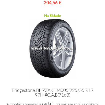
204,56 €
Na Sklade
Bridgestone BLIZZAK LM005 225/55 R17
97H #C,A,B(71dB)
+ montáž a vyváženie GRÁTIS pri nákupe spolu s diskami