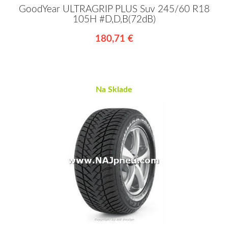
GoodYear ULTRAGRIP PLUS Suv 245/60 R18
105H #D,D,B(72dB)
180,71 €
Na Sklade