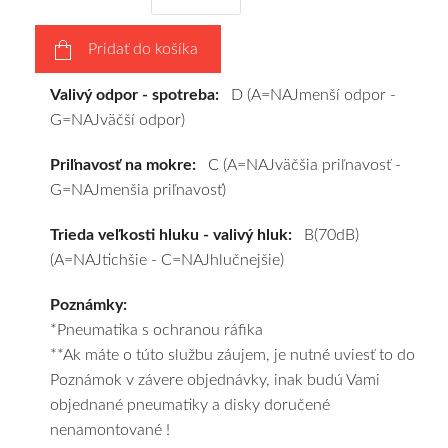
podľa
vášho
Pridať do košíka
výberu
a
Valivý odpor - spotreba:
D (A=NAJmenší odpor -
pošleme
G=NAJväčší odpor)
zadarmo.
Priľnavosť na mokre:
C (A=NAJväčšia priľnavosť -
G=NAJmenšia priľnavosť)
Trieda veľkosti hluku - valivý hluk:
B(70dB)
(A=NAJtichšie - C=NAJhlučnejšie)
Poznámky:
*Pneumatika s ochranou ráfika
**Ak máte o túto službu záujem, je nutné uviesť to do
Poznámok v závere objednávky, inak budú Vami
objednané pneumatiky a disky doručené
nenamontované !