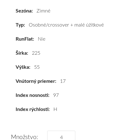
PERFORMANCE
2
Sezóna:
Zimné
225/55
R17
Typ:
Osobné/crossover + malé úžitkové
97H*
RunFlat:
Nie
#D,C,B(70dB)
kúpite
Šírka:
225
za
výhodnú
Výška:
55
cenu
a
Vnútorný priemer:
17
k
tomu
Index nosnosti:
97
vám
Index rýchlosti:
H
pneumatiky
obujeme
na
disky
Množstvo: