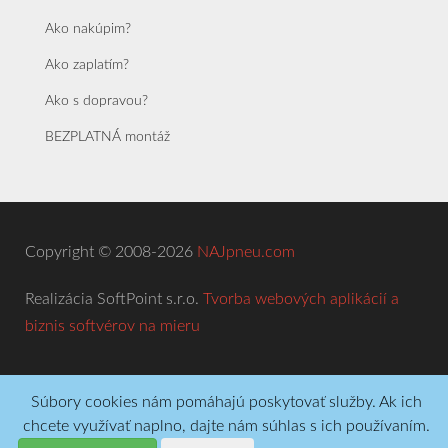
Ako nakúpim?
Ako zaplatím?
Ako s dopravou?
BEZPLATNÁ montáž
Copyright © 2008-2026
NAJpneu.com
Realizácia SoftPoint s.r.o.
Tvorba webových aplikácií a
biznis softvérov na mieru
Súbory cookies nám pomáhajú poskytovať služby. Ak ich
chcete využívať naplno, dajte nám súhlas s ich používaním.