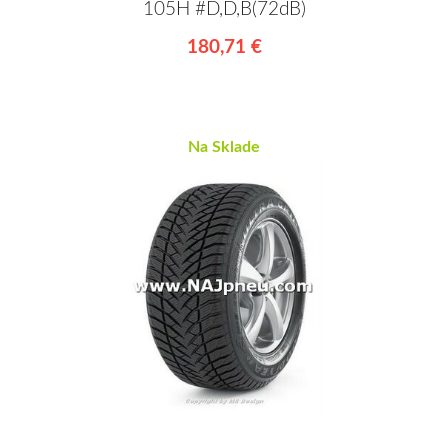
105H #D,D,B(72dB)
180,71 €
Na Sklade