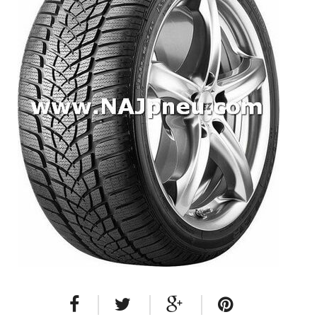
Dodávkové + malé úžitkové
Celoročné pneumatiky
Osobné/crossover + malé úžitkové
SUV/crossover + OFFRoad-ové
Dodávkové + malé úžitkové
Disky
Hliníkové / ALU disky / Elektróny
Plechové
Puklice na kolesá
Kontakt
Blog