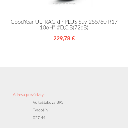
GoodYear ULTRAGRIP PLUS Suv 255/60 R17
106H* #D,C,B(72dB)
229,78 €
Adresa prevádzky:
Vojtaššákova 893
Tvrdošín
027 44