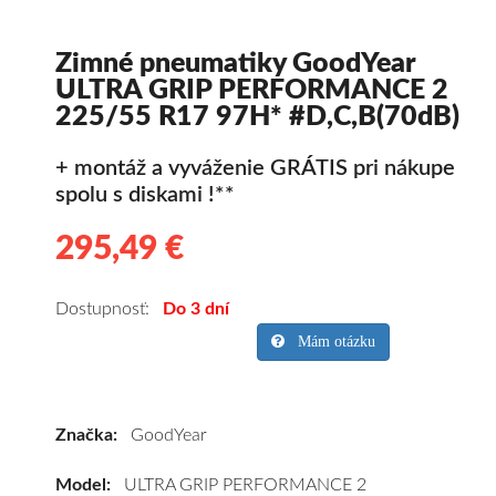
Zimné pneumatiky GoodYear
ULTRA GRIP PERFORMANCE 2
225/55 R17 97H* #D,C,B(70dB)
+ montáž a vyváženie GRÁTIS pri nákupe
spolu s diskami !**
295,49 €
295.49
Kvalitné
zimné
pneumatiky
Dostupnosť:
Do 3 dní
pre
Mám otázku
osobné
vozidlo
GoodYear
Značka:
GoodYear
ULTRA
GRIP
Model:
ULTRA GRIP PERFORMANCE 2