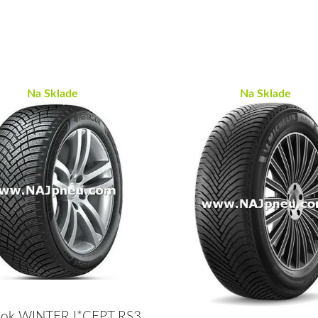
Na Sklade
Na Sklade
ok WINTER I*CEPT RS3