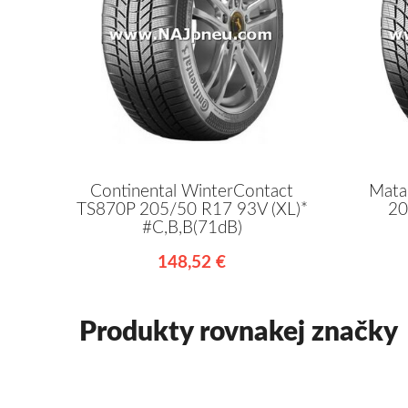
Continental WinterContact
Mata
TS870P 205/50 R17 93V (XL)*
20
#C,B,B(71dB)
148,52 €
Produkty rovnakej značky