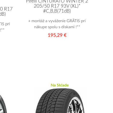
Pirelli CINTURATO WINTER 2
205/50 R17 93V (XL)*
50 R17
#C,B,B(71dB)
dB)
+ montáž a vyváženie GRÁTIS pri
IS pri
nákupe spolu s diskami !**
!**
195,29 €
Na Sklade