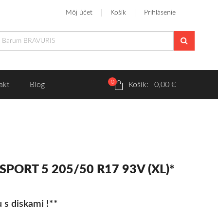
Môj účet
Košík
Prihlásenie
0
akt
Blog
Košík: 0,00 €
SPORT 5 205/50 R17 93V (XL)*
 s diskami !**