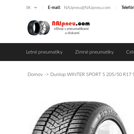
SK
E-mail:
NAJpneu@NAJpneu.com
Telefó
Letné pneumatiky
Zimné pneumatiky
Cel
Domov
Dunlop WINTER SPORT 5 205/50 R17 93