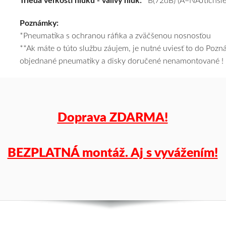
Trieda veľkosti hluku - valivý hluk:
B(72dB) (A=NAJtichšie
cenu
Poznámky:
a
*Pneumatika s ochranou ráfika a zväčšenou nosnosťou
k
**Ak máte o túto službu záujem, je nutné uviesť to do Poz
tomu
objednané pneumatiky a disky doručené nenamontované !
vám
pneumatiky
obujeme
na
disky
Doprava ZDARMA!
podľa
vášho
výberu
BEZPLATNÁ montáž. Aj s vyvážením!
a
pošleme
zadarmo.