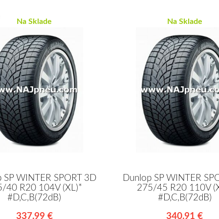
Na Sklade
Na Sklade
p SP WINTER SPORT 3D
Dunlop SP WINTER SP
5/40 R20 104V (XL)*
275/45 R20 110V (X
#D,C,B(72dB)
#D,C,B(72dB)
337,99 €
340,91 €