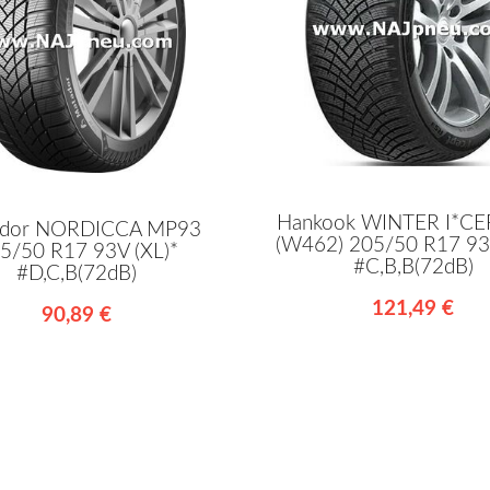
Hankook WINTER I*CE
dor NORDICCA MP93
(W462) 205/50 R17 93V
5/50 R17 93V (XL)*
#C,B,B(72dB)
#D,C,B(72dB)
121,49 €
90,89 €