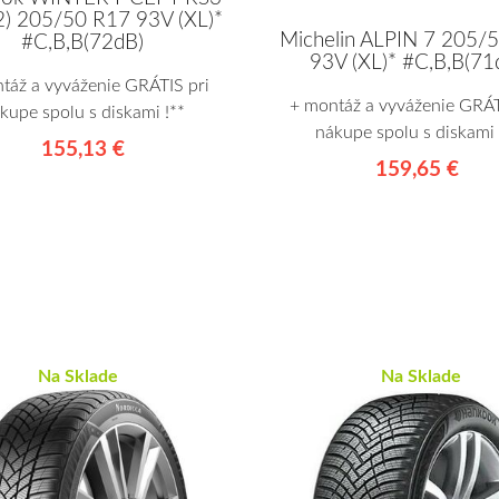
) 205/50 R17 93V (XL)*
Michelin ALPIN 7 205/
#C,B,B(72dB)
93V (XL)* #C,B,B(71
táž a vyváženie GRÁTIS pri
+ montáž a vyváženie GRÁT
kupe spolu s diskami !**
nákupe spolu s diskami 
155,13 €
159,65 €
Na Sklade
Na Sklade