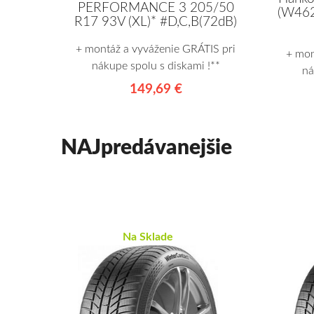
PERFORMANCE 3 205/50
(W462
R17 93V (XL)* #D,C,B(72dB)
+ montáž a vyváženie GRÁTIS pri
+ mon
nákupe spolu s diskami !**
ná
149,69 €
NAJpredávanejšie
Na Sklade