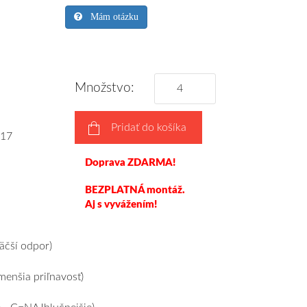
Mám otázku
Množstvo:
Pridať do košíka
17
Doprava ZDARMA!
BEZPLATNÁ montáž.
Aj s vyvážením!
čší odpor)
enšia priľnavosť)