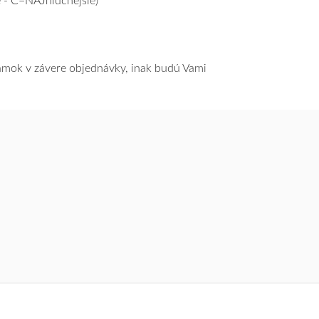
 - C=NAJhlučnejšie)
námok v závere objednávky, inak budú Vami