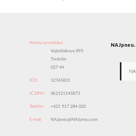
Adresa prevádzky:
NAJpneu.
Vojtaššákova 893
Tvrdošín
027 44
NA
IČO:
52765831
IČ DPH:
SK2121145873
Telefón:
+421 917 284 020
E-mail:
NAJpneu@NAJpneu.com