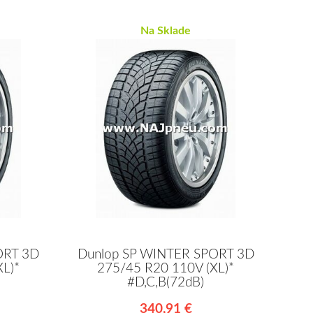
Na Sklade
ORT 3D
Dunlop SP WINTER SPORT 3D
L)*
275/45 R20 110V (XL)*
#D,C,B(72dB)
340,91 €