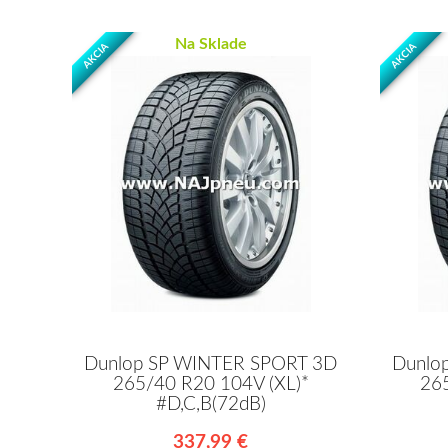
Na Sklade
AKCIA
AKCIA
Dunlop SP WINTER SPORT 3D
Dunlo
265/40 R20 104V (XL)*
26
#D,C,B(72dB)
337,99 €