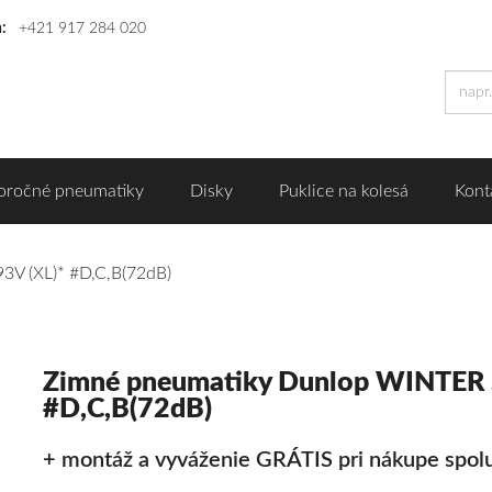
n:
+421 917 284 020
oročné pneumatiky
Disky
Puklice na kolesá
Kont
V (XL)* #D,C,B(72dB)
Zimné pneumatiky Dunlop WINTER 
#D,C,B(72dB)
+ montáž a vyváženie GRÁTIS pri nákupe spolu