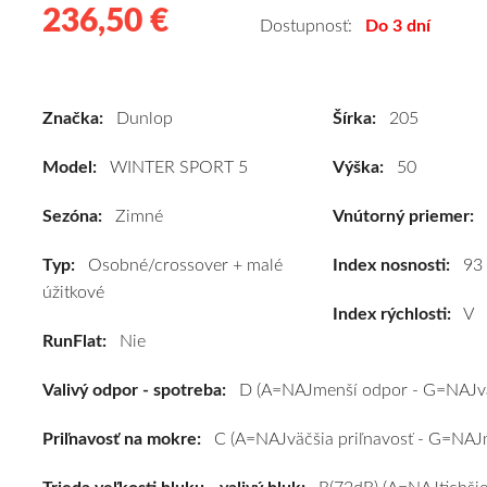
236,50 €
236.50
Kvalitné
Dostupnosť:
Do 3 dní
zimné
pneumatiky
pre
Značka:
Dunlop
Šírka:
205
osobné
vozidlo
Model:
WINTER SPORT 5
Výška:
50
Dunlop
WINTER
Sezóna:
Zimné
Vnútorný priemer:
SPORT
Typ:
Osobné/crossover + malé
5
Index nosnosti:
93
úžitkové
205/50
Index rýchlosti:
V
R17
RunFlat:
Nie
93V
(XL)*
Valivý odpor - spotreba:
D (A=NAJmenší odpor - G=NAJvä
#D,C,B(72dB)
kúpite
Priľnavosť na mokre:
C (A=NAJväčšia priľnavosť - G=NAJm
za
výhodnú