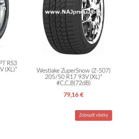
PT RS3
 (XL)*
Westlake ZuperSnow (Z-507)
205/50 R17 93V (XL)*
#C,C,B(72dB)
79,16 €
Zobraziť všetky