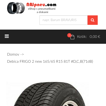
0
Letné pneumatiky
Košík: 0,00 €
Osobné/crossover + malé úžitkové
Domov
SUV/crossover + OFFRoad-ové
Debica FRIGO 2 new 165/65 R15 81T #D,C,B(71dB)
Dodávkové + malé úžitkové
Zimné pneumatiky
Osobné/crossover + malé úžitkové
SUV/crossover + OFFRoad-ové