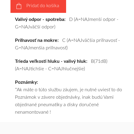
Pridať do košíka
a
pošleme
Valivý odpor - spotreba:
D (A=NAJmenší odpor -
zadarmo.
G=NAJväčší odpor)
Priľnavosť na mokre:
C (A=NAJväčšia priľnavosť -
G=NAJmenšia priľnavosť)
Trieda veľkosti hluku - valivý hluk:
B(71dB)
(A=NAJtichšie - C=NAJhlučnejšie)
Poznámky:
*Ak máte o túto službu záujem, je nutné uviesť to do
Poznámok v závere objednávky, inak budú Vami
objednané pneumatiky a disky doručené
nenamontované !