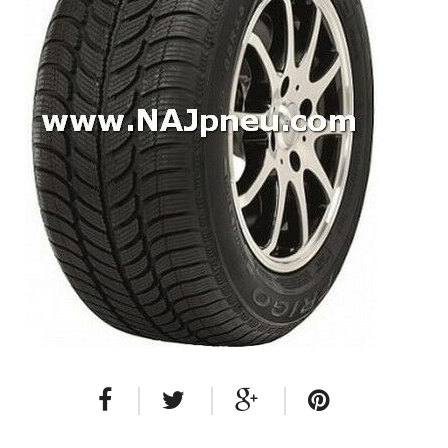
Dodávkové + malé úžitkové
Celoročné pneumatiky
Osobné/crossover + malé úžitkové
SUV/crossover + OFFRoad-ové
Dodávkové + malé úžitkové
Disky
Hliníkové / ALU disky / Elektróny
Plechové
Puklice na kolesá
Kontakt
Blog