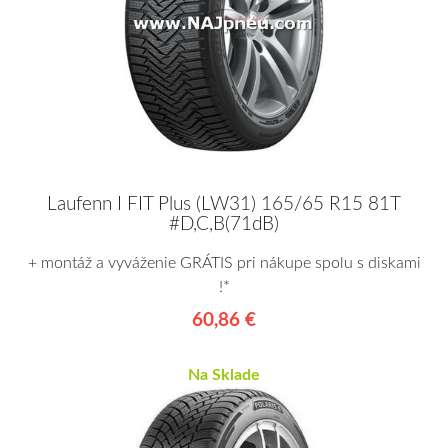
Laufenn I FIT Plus (LW31) 165/65 R15 81T
#D,C,B(71dB)
+ montáž a vyváženie GRÁTIS pri nákupe spolu s diskami
!*
60,86 €
Na Sklade