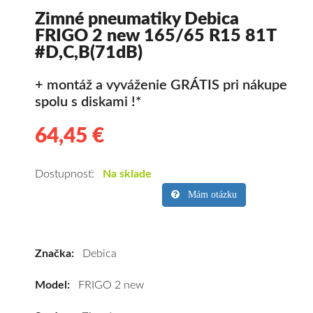
Zimné pneumatiky Debica
FRIGO 2 new 165/65 R15 81T
#D,C,B(71dB)
+ montáž a vyváženie GRÁTIS pri nákupe
spolu s diskami !*
64,45 €
64.45
Kvalitné
zimné
pneumatiky
Dostupnosť:
Na sklade
pre
Mám otázku
osobné
vozidlo
Debica
Značka:
Debica
FRIGO
2
Model:
FRIGO 2 new
new
165/65