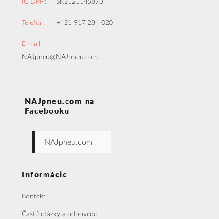
IČ DPH:
SK2121145873
Telefón:
+421 917 284 020
E-mail:
NAJpneu@NAJpneu.com
NAJpneu.com na
Facebooku
NAJpneu.com
Informácie
Kontakt
Časté otázky a odpovede