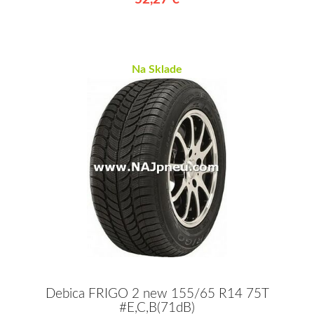
Na Sklade
Debica FRIGO 2 new 155/65 R14 75T
#E,C,B(71dB)