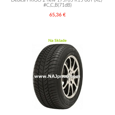
Debica FRIGO 2 new 175/65 R15 88T (XL)*
#C,C,B(71dB)
65,36 €
Na Sklade