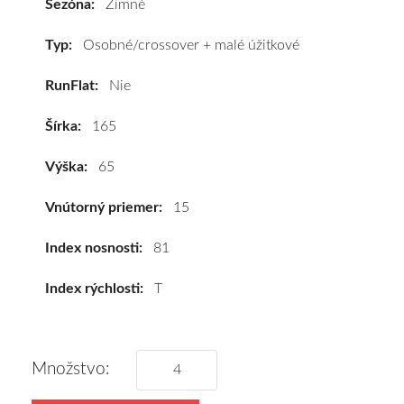
Sezóna:
Zimné
R15
81T
Typ:
Osobné/crossover + malé úžitkové
#D,C,B(71dB)
RunFlat:
Nie
kúpite
za
Šírka:
165
výhodnú
cenu
Výška:
65
a
k
Vnútorný priemer:
15
tomu
vám
Index nosnosti:
81
pneumatiky
Index rýchlosti:
T
obujeme
na
disky
podľa
Množstvo:
vášho
výberu