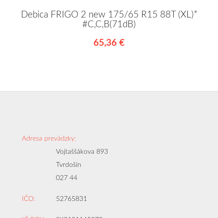
Debica FRIGO 2 new 175/65 R15 88T (XL)*
#C,C,B(71dB)
65,36 €
Adresa prevádzky:
Vojtaššákova 893
Tvrdošín
027 44
IČO:
52765831