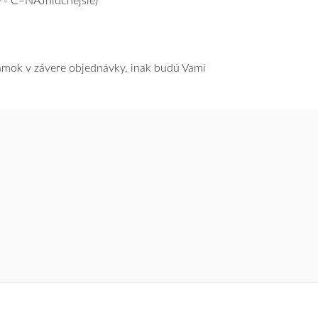
 - C=NAJhlučnejšie)
námok v závere objednávky, inak budú Vami