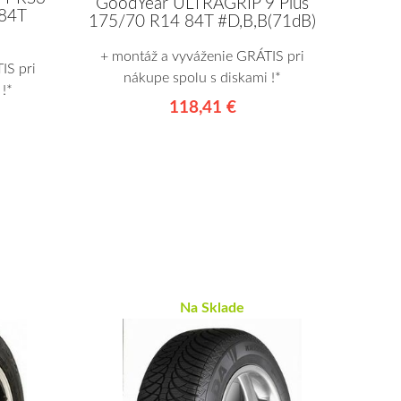
GoodYear ULTRAGRIP 9 Plus
84T
175/70 R14 84T #D,B,B(71dB)
+ montáž a vyváženie GRÁTIS pri
IS pri
nákupe spolu s diskami !*
!*
118,41 €
Na Sklade