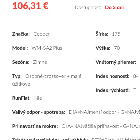
106,31 €
106.31
Kvalitné
Dostupnosť:
Do 3 dní
zimné
pneumatiky
pre
Značka:
Cooper
Šírka:
175
osobné
vozidlo
Model:
WM-SA2 Plus
Výška:
70
Cooper
WM-
Sezóna:
Zimné
Vnútorný priemer:
SA2
Typ:
Osobné/crossover + malé
Plus
Index nosnosti:
84
úžitkové
175/70
Index rýchlosti:
T
R14
RunFlat:
Nie
84T*
#E,C,B(70dB)
Valivý odpor - spotreba:
E (A=NAJmenší odpor - G=NAJvä
kúpite
za
Priľnavosť na mokre:
C (A=NAJväčšia priľnavosť - G=NAJm
výhodnú
cenu