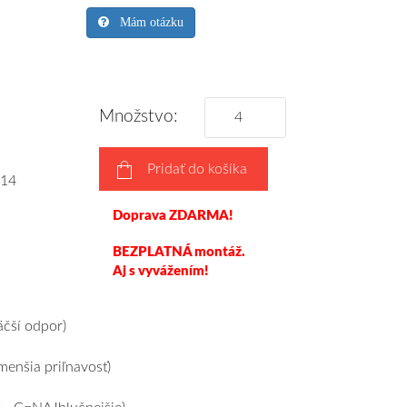
Mám otázku
Množstvo:
Pridať do košíka
14
Doprava ZDARMA!
BEZPLATNÁ montáž.
Aj s vyvážením!
čší odpor)
enšia priľnavosť)