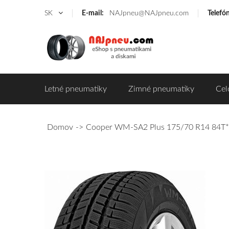
SK
E-mail:
NAJpneu@NAJpneu.com
Telefó
Letné pneumatiky
Zimné pneumatiky
Cel
Domov
Cooper WM-SA2 Plus 175/70 R14 84T* 