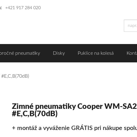
n:
+421 917 284 020
oročné pneumatiky
Disky
Puklice na kolesá
Kont
#E,C,B(70dB)
Zimné pneumatiky Cooper WM-SA2 
#E,C,B(70dB)
+ montáž a vyváženie GRÁTIS pri nákupe spolu