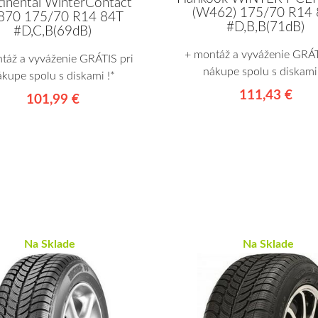
inental WinterContact
(W462) 175/70 R14 
870 175/70 R14 84T
#D,B,B(71dB)
#D,C,B(69dB)
+ montáž a vyváženie GRÁT
táž a vyváženie GRÁTIS pri
nákupe spolu s diskami 
ákupe spolu s diskami !*
111,43 €
101,99 €
Na Sklade
Na Sklade