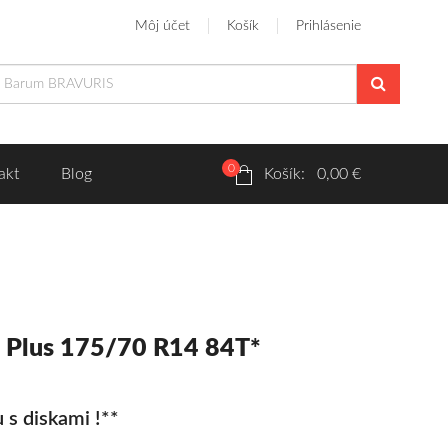
Môj účet
Košík
Prihlásenie
0
akt
Blog
Košík: 0,00 €
Plus 175/70 R14 84T*
 s diskami !**