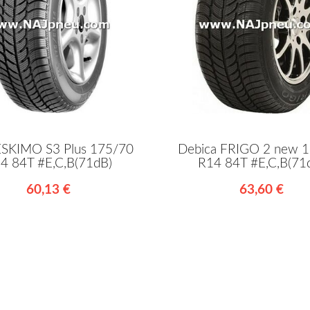
ESKIMO S3 Plus 175/70
Debica FRIGO 2 new 
4 84T #E,C,B(71dB)
R14 84T #E,C,B(71
60,13 €
63,60 €