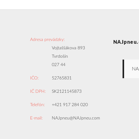
Adresa prevádzky:
NAJpneu.
Vojtaššákova 893
Tvrdošín
027 44
NA
IČO:
52765831
IČ DPH:
SK2121145873
Telefón:
+421 917 284 020
E-mail:
NAJpneu@NAJpneu.com