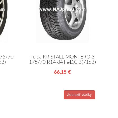
175/70
Fulda KRISTALL MONTERO 3
dB)
175/70 R14 84T #D,C,B(71dB)
66,15 €
Zobraziť všetky