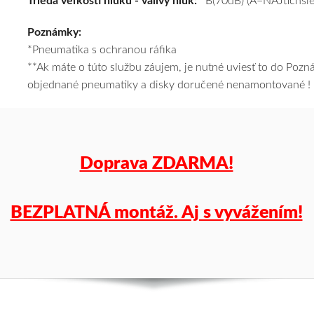
Trieda veľkosti hluku - valivý hluk:
B(70dB) (A=NAJtichšie
a
Poznámky:
k
*Pneumatika s ochranou ráfika
tomu
**Ak máte o túto službu záujem, je nutné uviesť to do Poz
vám
objednané pneumatiky a disky doručené nenamontované !
pneumatiky
obujeme
na
disky
podľa
Doprava ZDARMA!
vášho
výberu
a
BEZPLATNÁ montáž. Aj s vyvážením!
pošleme
zadarmo.