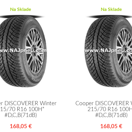
Na Sklade
Na Sklade
r DISCOVERER Winter
Cooper DISCOVERER 
15/70 R16 100H*
215/70 R16 100
#D,C,B(71dB)
#D,C,B(71dB)
168,05 €
168,05 €