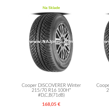
Na Sklade
Cooper DISCOVERER Winter
Coope
215/70 R16 100H*
2
#D,C,B(71dB)
168,05 €