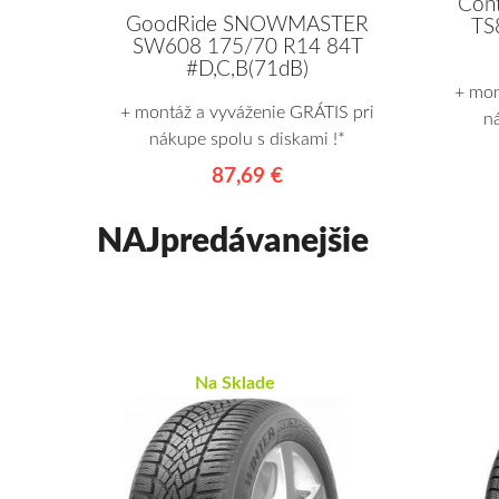
Cont
GoodRide SNOWMASTER
TS
SW608 175/70 R14 84T
#D,C,B(71dB)
+ mon
+ montáž a vyváženie GRÁTIS pri
n
nákupe spolu s diskami !*
87,69 €
NAJpredávanejšie
Na Sklade