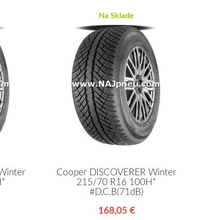
Na Sklade
Winter
Cooper DISCOVERER Winter
H*
215/70 R16 100H*
#D,C,B(71dB)
168,05 €