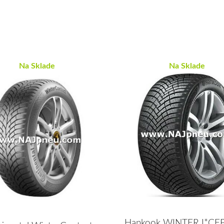
Na Sklade
Na Sklade
Hankook WINTER I*CE