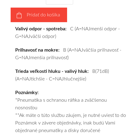
vášho
výberu
Pridať do košíka
a
pošleme
Valivý odpor - spotreba:
C (A=NAJmenší odpor -
zadarmo.
G=NAJväčší odpor)
Priľnavosť na mokre:
B (A=NAJväčšia priľnavosť -
G=NAJmenšia priľnavosť)
Trieda veľkosti hluku - valivý hluk:
B(71dB)
(A=NAJtichšie - C=NAJhlučnejšie)
Poznámky:
*Pneumatika s ochranou ráfika a zväčšenou
nosnosťou
**Ak máte o túto službu záujem, je nutné uviesť to do
Poznámok v závere objednávky, inak budú Vami
objednané pneumatiky a disky doručené