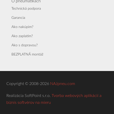
O pneumatikách
Technická podpora
Garancia
Ako nakúpim?
Ako zaplatím?
Ako s dopravou?
BEZPLATNÁ montáž
Copyright © 2008-2026
NAJpneu.com
Realizácia SoftPoint s.r.o.
Tvorba webových aplikácií a
biznis softvérov na mieru