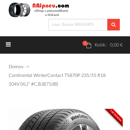
0
Letné pneumatiky
Košík: 0,00 €
Osobné/crossover + malé úžitkové
Domov
SUV/crossover + OFFRoad-ové
Continental WinterContact TS870P 235/55 R18
Dodávkové + malé úžitkové
104V (XL)* #C,B,B(71dB)
Zimné pneumatiky
TOP PONUKA
Osobné/crossover + malé úžitkové
SUV/crossover + OFFRoad-ové