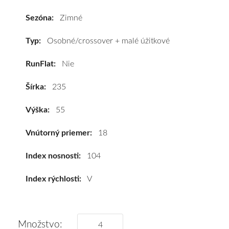
235/55
R18
Sezóna:
Zimné
104V
(XL)*
Typ:
Osobné/crossover + malé úžitkové
#C,B,B(71dB)
RunFlat:
Nie
kúpite
za
Šírka:
235
výhodnú
cenu
Výška:
55
a
k
Vnútorný priemer:
18
tomu
vám
Index nosnosti:
104
pneumatiky
Index rýchlosti:
V
obujeme
na
disky
podľa
Množstvo: