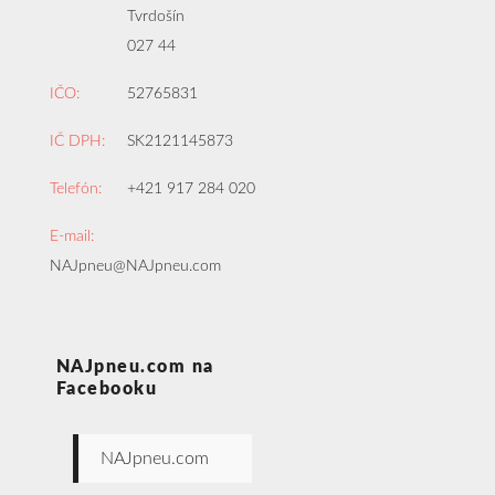
Tvrdošín
027 44
IČO:
52765831
IČ DPH:
SK2121145873
Telefón:
+421 917 284 020
E-mail:
NAJpneu@NAJpneu.com
NAJpneu.com na
Facebooku
NAJpneu.com