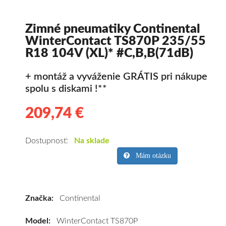
Zimné pneumatiky Continental
WinterContact TS870P 235/55
R18 104V (XL)* #C,B,B(71dB)
+ montáž a vyváženie GRÁTIS pri nákupe
spolu s diskami !**
209,74 €
209.74
Kvalitné
zimné
pneumatiky
Dostupnosť:
Na sklade
pre
Mám otázku
osobné
vozidlo
Continental
Značka:
Continental
WinterContact
TS870P
Model:
WinterContact TS870P