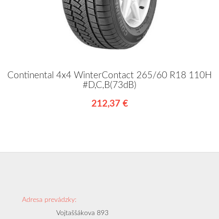
Continental 4x4 WinterContact 265/60 R18 110H
#D,C,B(73dB)
212,37 €
Adresa prevádzky:
Vojtaššákova 893