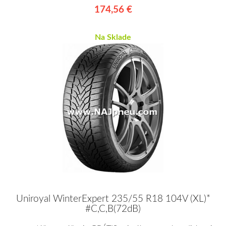
174,56 €
Na Sklade
Uniroyal WinterExpert 235/55 R18 104V (XL)*
#C,C,B(72dB)