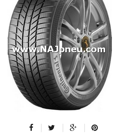
Dodávkové + malé úžitkové
Celoročné pneumatiky
Osobné/crossover + malé úžitkové
SUV/crossover + OFFRoad-ové
Dodávkové + malé úžitkové
Disky
Hliníkové / ALU disky / Elektróny
Plechové
Puklice na kolesá
Kontakt
Blog