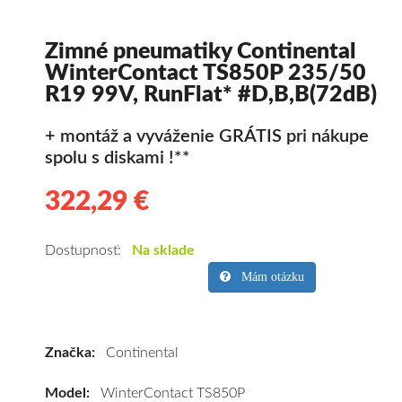
Zimné pneumatiky Continental
WinterContact TS850P 235/50
R19 99V, RunFlat* #D,B,B(72dB)
+ montáž a vyváženie GRÁTIS pri nákupe
spolu s diskami !**
322,29 €
322.29
Kvalitné
zimné
pneumatiky
Dostupnosť:
Na sklade
pre
Mám otázku
osobné
vozidlo
Continental
Značka:
Continental
WinterContact
TS850P
Model:
WinterContact TS850P