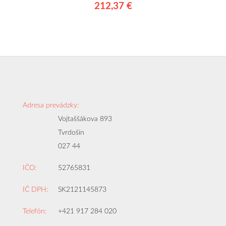
212,37 €
Adresa prevádzky:
Vojtaššákova 893
Tvrdošín
027 44
IČO:
52765831
IČ DPH:
SK2121145873
Telefón:
+421 917 284 020