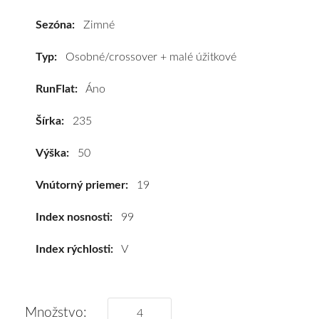
235/50
R19
Sezóna:
Zimné
99V,
RunFlat*
Typ:
Osobné/crossover + malé úžitkové
#D,B,B(72dB)
RunFlat:
Áno
kúpite
za
Šírka:
235
výhodnú
cenu
Výška:
50
a
k
Vnútorný priemer:
19
tomu
vám
Index nosnosti:
99
pneumatiky
Index rýchlosti:
V
obujeme
na
disky
podľa
Množstvo: