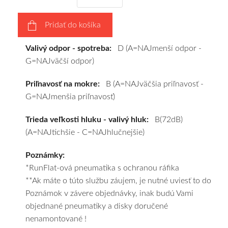
vášho
výberu
Pridať do košíka
a
pošleme
Valivý odpor - spotreba:
D (A=NAJmenší odpor -
zadarmo.
G=NAJväčší odpor)
Priľnavosť na mokre:
B (A=NAJväčšia priľnavosť -
G=NAJmenšia priľnavosť)
Trieda veľkosti hluku - valivý hluk:
B(72dB)
(A=NAJtichšie - C=NAJhlučnejšie)
Poznámky:
*RunFlat-ová pneumatika s ochranou ráfika
**Ak máte o túto službu záujem, je nutné uviesť to do
Poznámok v závere objednávky, inak budú Vami
objednané pneumatiky a disky doručené
nenamontované !