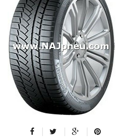
Dodávkové + malé úžitkové
Celoročné pneumatiky
Osobné/crossover + malé úžitkové
SUV/crossover + OFFRoad-ové
Dodávkové + malé úžitkové
Disky
Hliníkové / ALU disky / Elektróny
Plechové
Puklice na kolesá
Kontakt
Blog