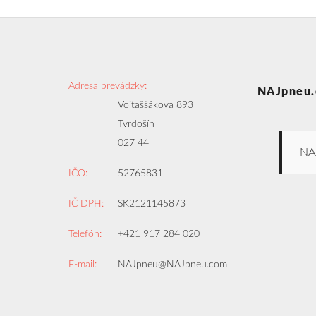
Adresa prevádzky:
NAJpneu.
Vojtaššákova 893
Tvrdošín
027 44
NA
IČO:
52765831
IČ DPH:
SK2121145873
Telefón:
+421 917 284 020
E-mail:
NAJpneu@NAJpneu.com