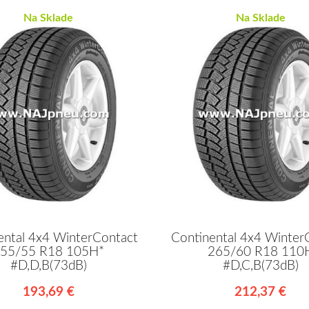
Na Sklade
Na Sklade
ental 4x4 WinterContact
Continental 4x4 Winter
55/55 R18 105H*
265/60 R18 110
#D,D,B(73dB)
#D,C,B(73dB)
193,69 €
212,37 €