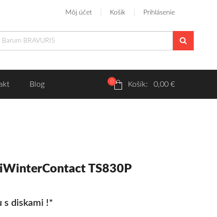
Môj účet
Košík
Prihlásenie
0
akt
Blog
Košík: 0,00 €
tiWinterContact TS830P
 s diskami !*