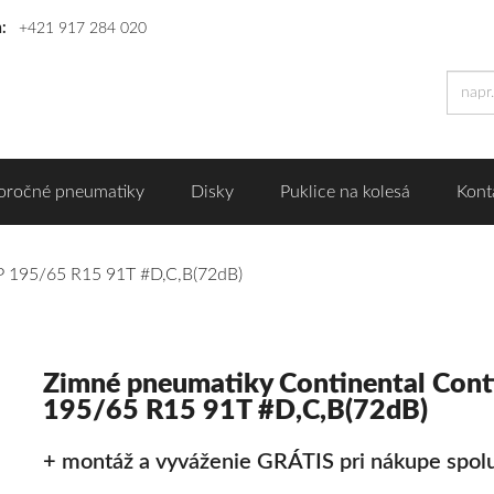
n:
+421 917 284 020
oročné pneumatiky
Disky
Puklice na kolesá
Kont
P 195/65 R15 91T #D,C,B(72dB)
Zimné pneumatiky Continental Con
195/65 R15 91T #D,C,B(72dB)
+ montáž a vyváženie GRÁTIS pri nákupe spolu