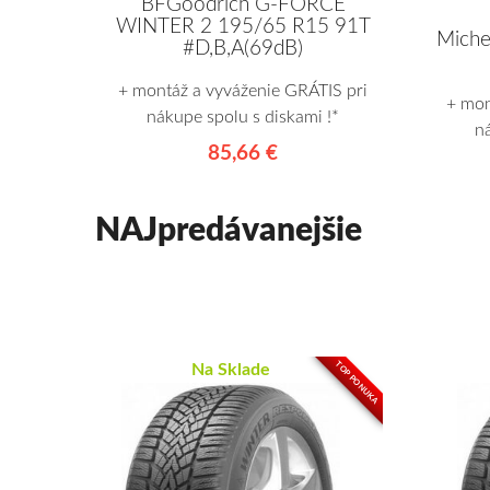
BFGoodrich G-FORCE
WINTER 2 195/65 R15 91T
Miche
#D,B,A(69dB)
+ montáž a vyváženie GRÁTIS pri
+ mon
nákupe spolu s diskami !*
n
85,66 €
NAJpredávanejšie
TOP PONUKA
Na Sklade