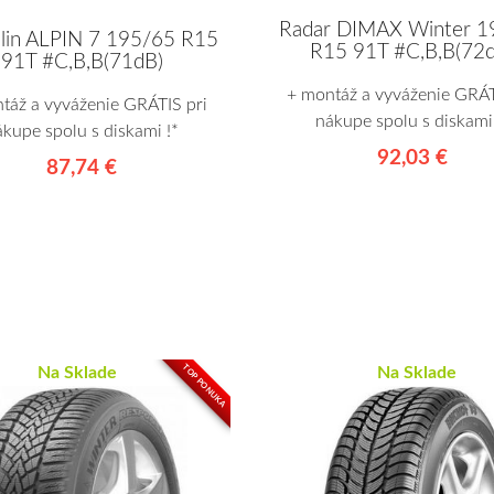
Radar DIMAX Winter 1
lin ALPIN 7 195/65 R15
R15 91T #C,B,B(72
91T #C,B,B(71dB)
+ montáž a vyváženie GRÁT
táž a vyváženie GRÁTIS pri
nákupe spolu s diskami 
ákupe spolu s diskami !*
92,03 €
87,74 €
TOP PONUKA
Na Sklade
Na Sklade