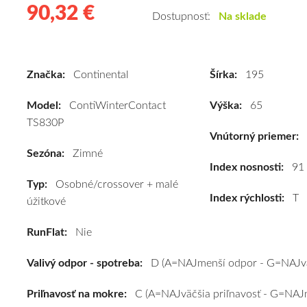
90,32 €
90.32
Kvalitné
Dostupnosť:
Na sklade
zimné
pneumatiky
pre
Značka:
Continental
Šírka:
195
osobné
vozidlo
Model:
ContiWinterContact
Výška:
65
Continental
TS830P
ContiWinterContact
Vnútorný priemer:
TS830P
Sezóna:
Zimné
195/65
Index nosnosti:
91
Typ:
Osobné/crossover + malé
R15
Index rýchlosti:
T
úžitkové
91T
#D,C,B(72dB)
RunFlat:
Nie
kúpite
za
Valivý odpor - spotreba:
D (A=NAJmenší odpor - G=NAJvä
výhodnú
cenu
Priľnavosť na mokre:
C (A=NAJväčšia priľnavosť - G=NAJm
a