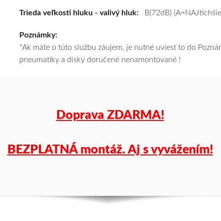
k
Trieda veľkosti hluku - valivý hluk:
B(72dB) (A=NAJtichšie
tomu
Poznámky:
vám
*Ak máte o túto službu záujem, je nutné uviesť to do Poz
pneumatiky
pneumatiky a disky doručené nenamontované !
obujeme
na
disky
podľa
vášho
Doprava ZDARMA!
výberu
a
pošleme
BEZPLATNÁ montáž. Aj s vyvážením!
zadarmo.