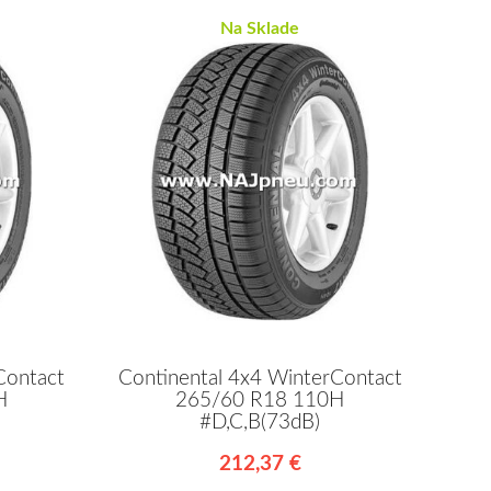
Na Sklade
Contact
Continental 4x4 WinterContact
H
265/60 R18 110H
#D,C,B(73dB)
212,37 €