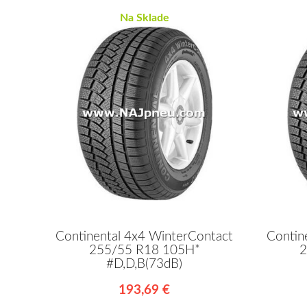
Na Sklade
Continental 4x4 WinterContact
Contin
255/55 R18 105H*
2
#D,D,B(73dB)
193,69 €