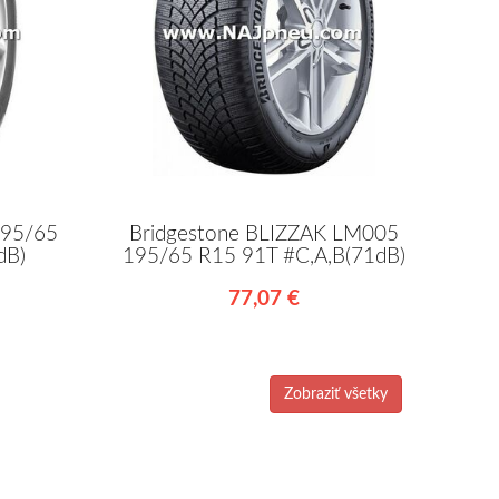
195/65
Bridgestone BLIZZAK LM005
dB)
195/65 R15 91T #C,A,B(71dB)
77,07 €
Zobraziť všetky