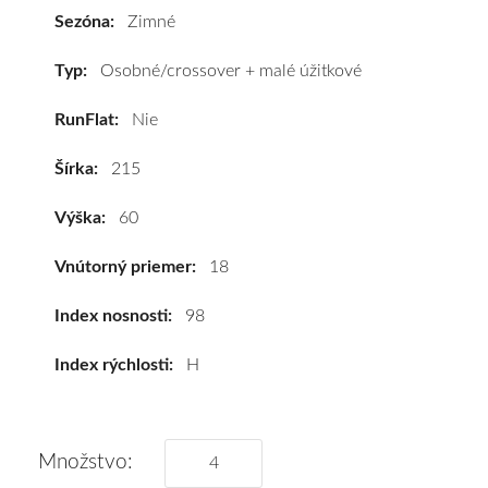
R18
Sezóna:
Zimné
98H
kúpite
Typ:
Osobné/crossover + malé úžitkové
za
RunFlat:
Nie
výhodnú
cenu
Šírka:
215
a
k
Výška:
60
tomu
vám
Vnútorný priemer:
18
pneumatiky
obujeme
Index nosnosti:
98
na
Index rýchlosti:
H
disky
podľa
vášho
výberu
Množstvo:
a