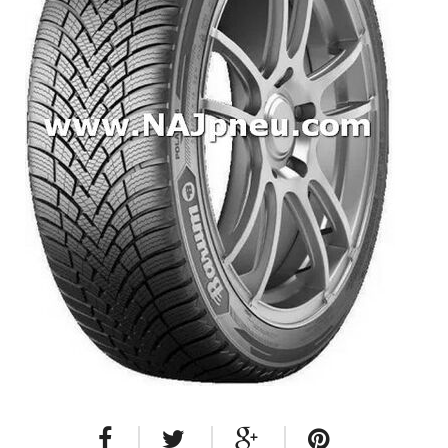
Dodávkové + malé úžitkové
Celoročné pneumatiky
Osobné/crossover + malé úžitkové
SUV/crossover + OFFRoad-ové
Dodávkové + malé úžitkové
Disky
Hliníkové / ALU disky / Elektróny
Plechové
Puklice na kolesá
Kontakt
Blog