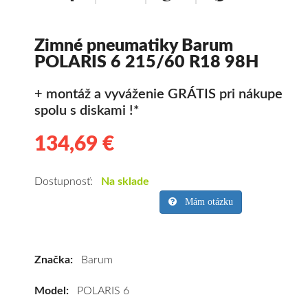
Zimné pneumatiky Barum
POLARIS 6 215/60 R18 98H
+ montáž a vyváženie GRÁTIS pri nákupe
spolu s diskami !*
134,69 €
134.69
Kvalitné
zimné
pneumatiky
Dostupnosť:
Na sklade
pre
Mám otázku
osobné
vozidlo
Barum
Značka:
Barum
POLARIS
6
Model:
POLARIS 6
215/60