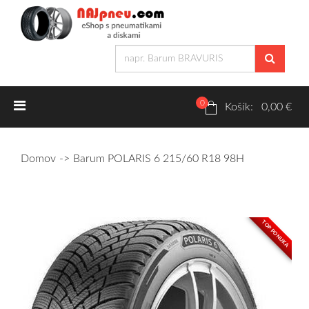
0
Letné pneumatiky
Košík: 0,00 €
Osobné/crossover + malé úžitkové
Domov
Barum POLARIS 6 215/60 R18 98H
SUV/crossover + OFFRoad-ové
Dodávkové + malé úžitkové
TOP PONUKA
Zimné pneumatiky
Osobné/crossover + malé úžitkové
SUV/crossover + OFFRoad-ové