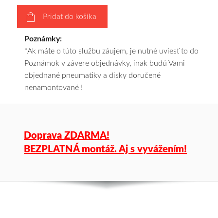
pošleme
Pridať do košíka
zadarmo.
Poznámky:
*Ak máte o túto službu záujem, je nutné uviesť to do
Poznámok v závere objednávky, inak budú Vami
objednané pneumatiky a disky doručené
nenamontované !
Doprava ZDARMA!
BEZPLATNÁ montáž. Aj s vyvážením!