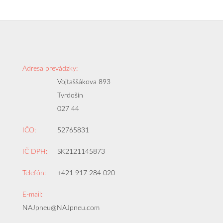
Adresa prevádzky:
Vojtaššákova 893
Tvrdošín
027 44
IČO:
52765831
IČ DPH:
SK2121145873
Telefón:
+421 917 284 020
E-mail:
NAJpneu@NAJpneu.com