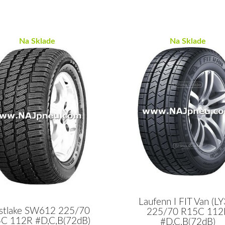
Na Sklade
Na Sklade
Laufenn I FIT Van (LY
tlake SW612 225/70
225/70 R15C 112
C 112R #D,C,B(72dB)
#D,C,B(72dB)