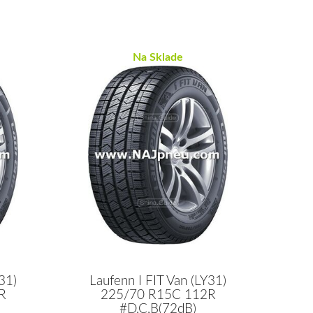
Na Sklade
31)
Laufenn I FIT Van (LY31)
R
225/70 R15C 112R
#D,C,B(72dB)