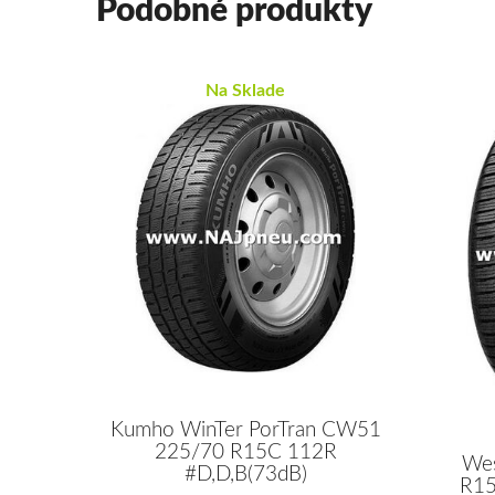
Podobné produkty
Na Sklade
Kumho WinTer PorTran CW51
225/70 R15C 112R
Wes
#D,D,B(73dB)
R15