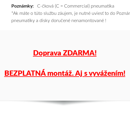
Poznámky:
C-čková (C = Commercial) pneumatika
tomu
*Ak máte o túto službu záujem, je nutné uviesť to do Poz
vám
pneumatiky a disky doručené nenamontované !
pneumatiky
obujeme
na
disky
podľa
Doprava ZDARMA!
vášho
výberu
a
BEZPLATNÁ montáž. Aj s vyvážením!
pošleme
zadarmo.