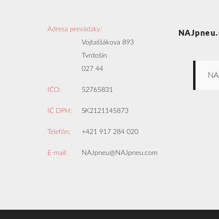
Adresa prevádzky:
NAJpneu.
Vojtaššákova 893
Tvrdošín
027 44
NA
IČO:
52765831
IČ DPH:
SK2121145873
Telefón:
+421 917 284 020
E-mail:
NAJpneu@NAJpneu.com