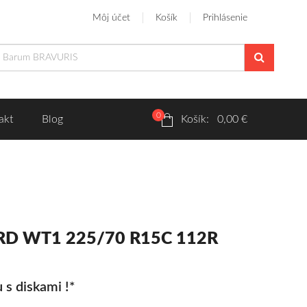
Môj účet
Košík
Prihlásenie
0
akt
Blog
Košík: 0,00 €
RD WT1 225/70 R15C 112R
 s diskami !*