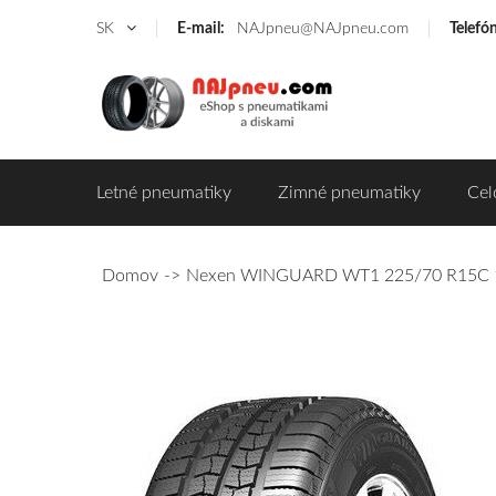
SK
E-mail:
NAJpneu@NAJpneu.com
Telefó
Letné pneumatiky
Zimné pneumatiky
Cel
Domov
Nexen WINGUARD WT1 225/70 R15C 1