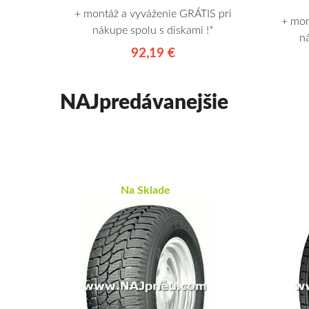
+ montáž a vyváženie GRÁTIS pri
+ mon
nákupe spolu s diskami !*
n
92,19 €
NAJpredávanejšie
Na Sklade