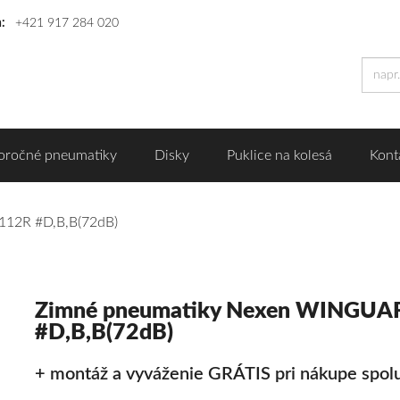
n:
+421 917 284 020
oročné pneumatiky
Disky
Puklice na kolesá
Kont
12R #D,B,B(72dB)
Zimné pneumatiky Nexen WINGUA
#D,B,B(72dB)
+ montáž a vyváženie GRÁTIS pri nákupe spolu