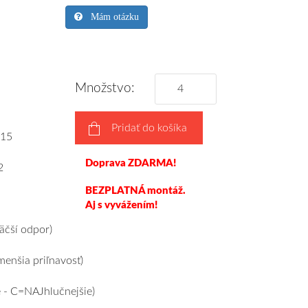
Mám otázku
Množstvo:
Pridať do košíka
15
Doprava ZDARMA!
2
BEZPLATNÁ montáž.
Aj s vyvážením!
čší odpor)
enšia priľnavosť)
 - C=NAJhlučnejšie)