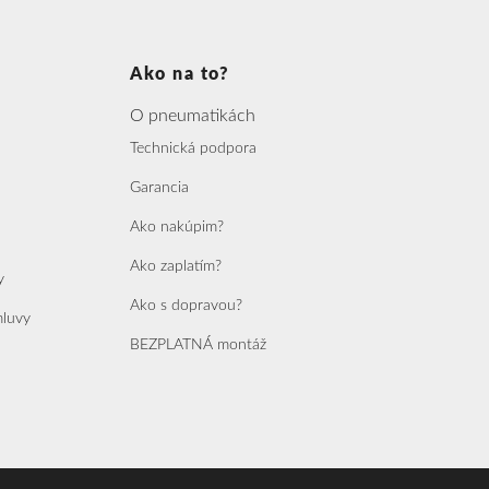
Ako na to?
O pneumatikách
Technická podpora
Garancia
Ako nakúpim?
Ako zaplatím?
y
Ako s dopravou?
mluvy
BEZPLATNÁ montáž