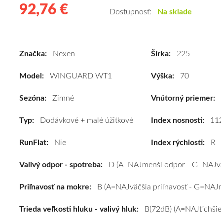
92,76 €
92.76
Kvalitné
Dostupnosť:
Na sklade
zimné
pneumatiky
pre
Značka:
Nexen
Šírka:
225
dodávku
Nexen
Model:
WINGUARD WT1
Výška:
70
WINGUARD
WT1
Sezóna:
Zimné
Vnútorný priemer:
225/70
Typ:
Dodávkové + malé úžitkové
R15C
Index nosnosti:
11
112R
RunFlat:
Nie
Index rýchlosti:
R
#D,B,B(72dB)
kúpite
Valivý odpor - spotreba:
D (A=NAJmenší odpor - G=NAJvä
za
výhodnú
Priľnavosť na mokre:
B (A=NAJväčšia priľnavosť - G=NAJm
cenu
a
Trieda veľkosti hluku - valivý hluk:
B(72dB) (A=NAJtichšie
k