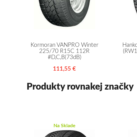
Kormoran VANPRO Winter
Hank
225/70 R15C 112R
(RW1
#D,C,B(73dB)
111,55 €
Produkty rovnakej značky
Na Sklade