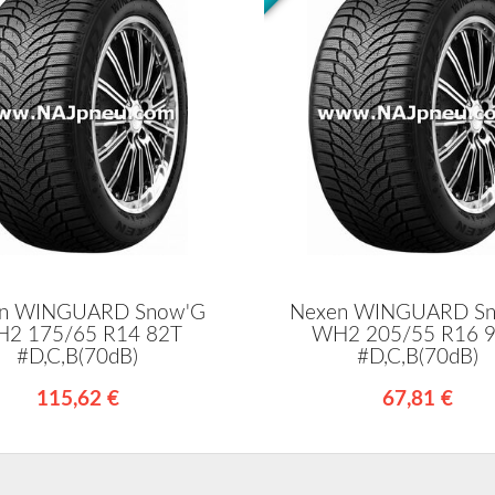
n WINGUARD Snow'G
Nexen WINGUARD S
2 175/65 R14 82T
WH2 205/55 R16 
#D,C,B(70dB)
#D,C,B(70dB)
115,62 €
67,81 €