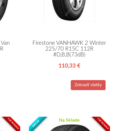
 Van
Firestone VANHAWK 2 Winter
2R
225/70 R15C 112R
#D,B,B(73dB)
110,33 €
Zobraziť všetky
TOP PONUKA
TOP PONUKA
Na Sklade
AKCIA