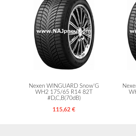
Nexen WINGUARD Snow'G
Nexe
WH2 175/65 R14 82T
WH
#D,C,B(70dB)
115,62 €