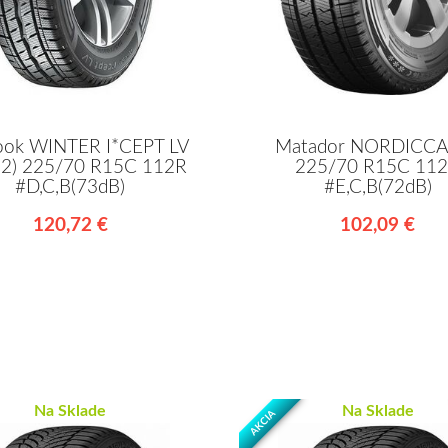
ook WINTER I*CEPT LV
Matador NORDICCA
2) 225/70 R15C 112R
225/70 R15C 11
#D,C,B(73dB)
#E,C,B(72dB)
120,72 €
102,09 €
Na Sklade
Na Sklade
AKCIA