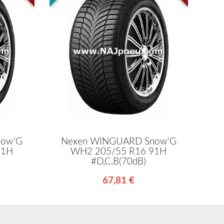
now'G
Nexen WINGUARD Snow'G
91H
WH2 205/55 R16 91H
#D,C,B(70dB)
67,81 €