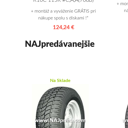
R16C 115R #C,A,A(70dB)
+ mon
n
+ montáž a vyváženie GRÁTIS pri
nákupe spolu s diskami !*
124,24 €
NAJpredávanejšie
Na Sklade