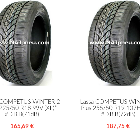
a COMPETUS WINTER 2
Lassa COMPETUS WIN
 225/50 R18 99V (XL)*
Plus 255/50 R19 107H
#D,B,B(71dB)
#D,B,B(72dB)
165,69 €
187,75 €