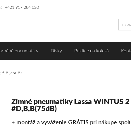
n:
+421 917 284 020
oročné pneumatiky
Disky
Puklice na kolesá
Kont
,B,B(75dB)
Zimné pneumatiky Lassa WINTUS 2
#D,B,B(75dB)
+ montáž a vyváženie GRÁTIS pri nákupe spolu