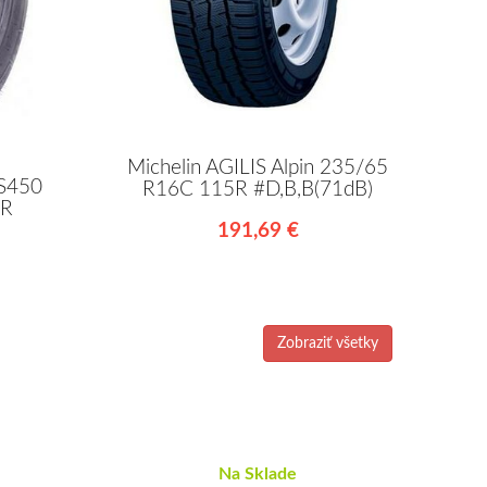
Michelin AGILIS Alpin 235/65
VS450
R16C 115R #D,B,B(71dB)
5R
191,69 €
Zobraziť všetky
Na Sklade