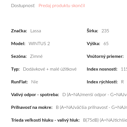
Kvalitné
Dostupnosť:
Predaj produktu skončil
zimné
pneumatiky
pre
Značka:
Lassa
Šírka:
235
dodávku
Lassa
Model:
WINTUS 2
Výška:
65
WINTUS
2
Sezóna:
Zimné
Vnútorný priemer:
235/65
R16C
Typ:
Dodávkové + malé úžitkové
Index nosnosti:
11
115R
RunFlat:
Nie
Index rýchlosti:
R
#D,B,B(75dB)
kúpite
Valivý odpor - spotreba:
D (A=NAJmenší odpor - G=NAJvä
za
výhodnú
Priľnavosť na mokre:
B (A=NAJväčšia priľnavosť - G=NAJm
cenu
a
Trieda veľkosti hluku - valivý hluk:
B(75dB) (A=NAJtichšie
k