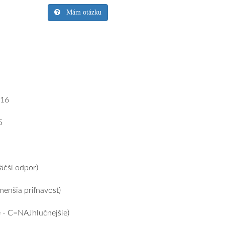
Mám otázku
16
5
čší odpor)
enšia priľnavosť)
 - C=NAJhlučnejšie)