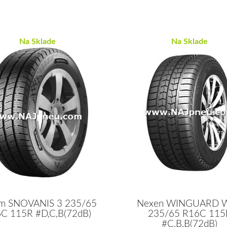
Na Sklade
Na Sklade
m SNOVANIS 3 235/65
Nexen WINGUARD 
C 115R #D,C,B(72dB)
235/65 R16C 115
#C,B,B(72dB)