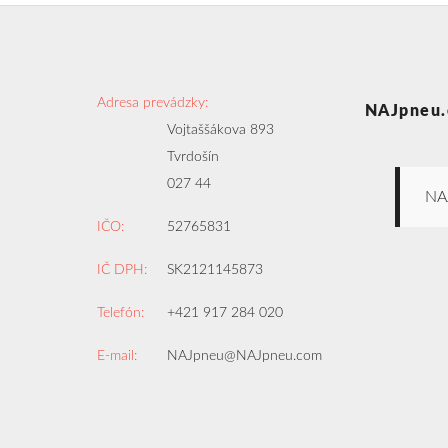
Adresa prevádzky:
NAJpneu.
Vojtaššákova 893
Tvrdošín
027 44
NA
IČO:
52765831
IČ DPH:
SK2121145873
Telefón:
+421 917 284 020
E-mail:
NAJpneu@NAJpneu.com