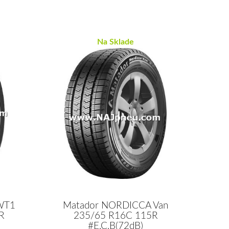
Na Sklade
WT1
Matador NORDICCA Van
R
235/65 R16C 115R
#E,C,B(72dB)