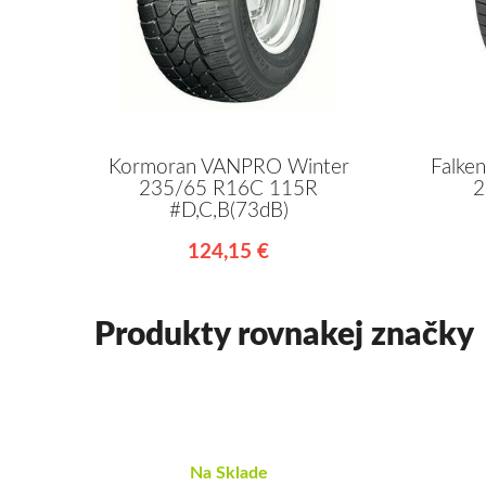
Kormoran VANPRO Winter
Falk
235/65 R16C 115R
2
#D,C,B(73dB)
124,15 €
Produkty rovnakej značky
Na Sklade