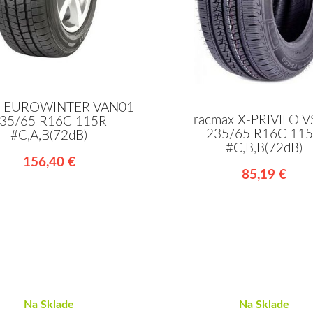
en EUROWINTER VAN01
Tracmax X-PRIVILO 
35/65 R16C 115R
235/65 R16C 11
#C,A,B(72dB)
#C,B,B(72dB)
156,40 €
85,19 €
Na Sklade
Na Sklade