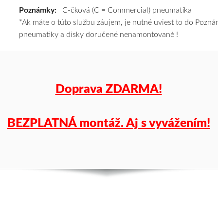
tomu
Poznámky:
C-čková (C = Commercial) pneumatika
vám
*Ak máte o túto službu záujem, je nutné uviesť to do Poz
pneumatiky
pneumatiky a disky doručené nenamontované !
obujeme
na
disky
podľa
Doprava ZDARMA!
vášho
výberu
a
BEZPLATNÁ montáž. Aj s vyvážením!
pošleme
zadarmo.