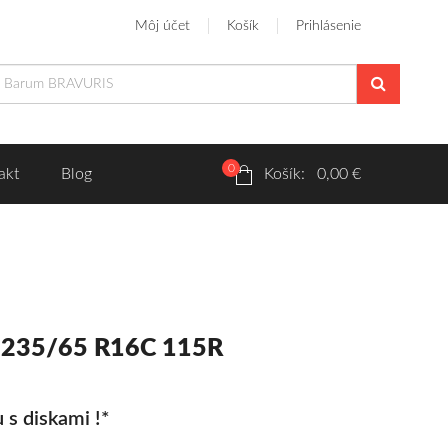
Môj účet
Košík
Prihlásenie
0
akt
Blog
Košík: 0,00 €
 235/65 R16C 115R
 s diskami !*