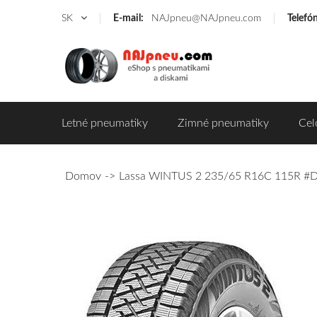
SK
E-mail:
NAJpneu@NAJpneu.com
Telefó
Letné pneumatiky
Zimné pneumatiky
Cel
Domov
Lassa WINTUS 2 235/65 R16C 115R #D