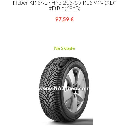
Kleber KRISALP HP3 205/55 R16 94V (XL)*
#D,B,A(68dB)
97,59 €
Na Sklade