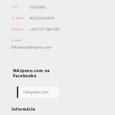
IČO:
52765831
IČ DPH:
SK2121145873
Telefón:
+421 917 284 020
E-mail:
NAJpneu@NAJpneu.com
NAJpneu.com na
Facebooku
NAJpneu.com
Informácie