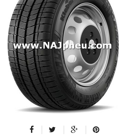
Dodávkové + malé úžitkové
Celoročné pneumatiky
Osobné/crossover + malé úžitkové
SUV/crossover + OFFRoad-ové
Dodávkové + malé úžitkové
Disky
Hliníkové / ALU disky / Elektróny
Plechové
Puklice na kolesá
Kontakt
Blog