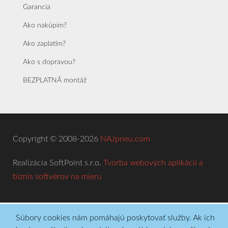
Garancia
Ako nakúpim?
Ako zaplatím?
Ako s dopravou?
BEZPLATNÁ montáž
Copyright © 2008-2026
NAJpneu.com
Realizácia SoftPoint s.r.o.
Tvorba webových aplikácií a
biznis softvérov na mieru
Súbory cookies nám pomáhajú poskytovať služby. Ak ich