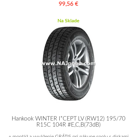
99,56 €
Na Sklade
Hankook WINTER I*CEPT LV (RW12) 195/70
R15C 104R #E,C,B(73dB)
+ montáž a vyváženie GRÁTIS pri nákupe spolu s diskami