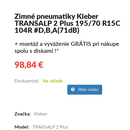
Zimné pneumatiky Kleber
TRANSALP 2 Plus 195/70 R15C
104R #D,B,A(71dB)
+ montáž a vyváženie GRÁTIS pri nákupe
spolu s diskami !*
98,84 €
98.84
Kvalitné
zimné
pneumatiky
Dostupnosť:
Na sklade
pre
Mám otázku
dodávku
Kleber
TRANSALP
Značka:
Kleber
2
Plus
Model:
TRANSALP 2 Plus