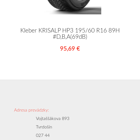
Kleber KRISALP HP3 195/60 R16 89H
#D,B,A(69dB)
95,69 €
Adresa prevádzky:
Vojtaššákova 893
Tvrdošín
027 44