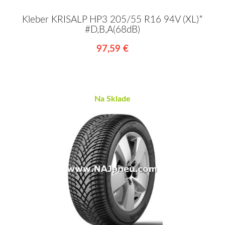
Kleber KRISALP HP3 205/55 R16 94V (XL)*
#D,B,A(68dB)
97,59 €
Na Sklade