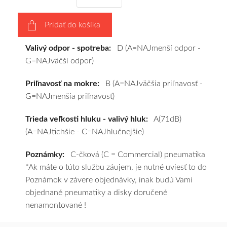
výberu
a
Pridať do košíka
pošleme
zadarmo.
Valivý odpor - spotreba:
D (A=NAJmenší odpor -
G=NAJväčší odpor)
Priľnavosť na mokre:
B (A=NAJväčšia priľnavosť -
G=NAJmenšia priľnavosť)
Trieda veľkosti hluku - valivý hluk:
A(71dB)
(A=NAJtichšie - C=NAJhlučnejšie)
Poznámky:
C-čková (C = Commercial) pneumatika
*Ak máte o túto službu záujem, je nutné uviesť to do
Poznámok v závere objednávky, inak budú Vami
objednané pneumatiky a disky doručené
nenamontované !