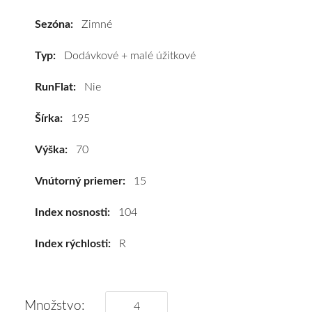
195/70
R15C
Sezóna:
Zimné
104R
#D,B,A(71dB)
Typ:
Dodávkové + malé úžitkové
kúpite
RunFlat:
Nie
za
výhodnú
Šírka:
195
cenu
a
Výška:
70
k
tomu
Vnútorný priemer:
15
vám
pneumatiky
Index nosnosti:
104
obujeme
Index rýchlosti:
R
na
disky
podľa
vášho
Množstvo: