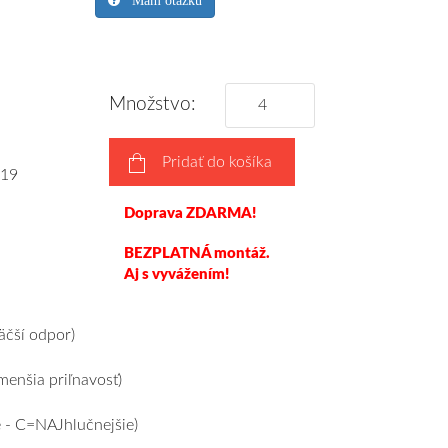
Mám otázku
Množstvo:
Pridať do košíka
19
Doprava ZDARMA!
BEZPLATNÁ montáž.
Aj s vyvážením!
čší odpor)
enšia priľnavosť)
 - C=NAJhlučnejšie)