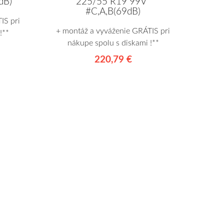
225/55 R19 99V*
dB)
#C,A,B(69dB)
IS pri
+ montáž a vyváženie GRÁTIS pri
!**
nákupe spolu s diskami !**
220,79 €