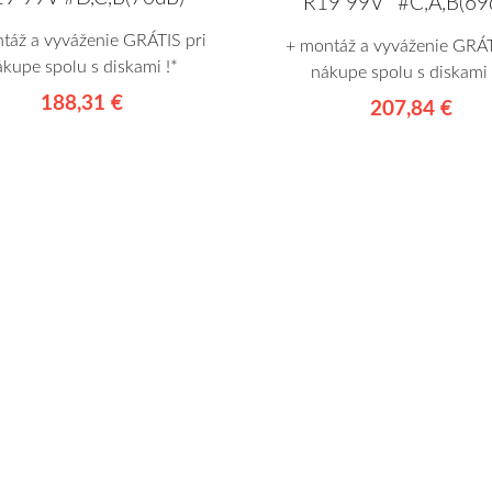
R19 99V* #C,A,B(69
táž a vyváženie GRÁTIS pri
+ montáž a vyváženie GRÁT
ákupe spolu s diskami !*
nákupe spolu s diskami 
188,31 €
207,84 €