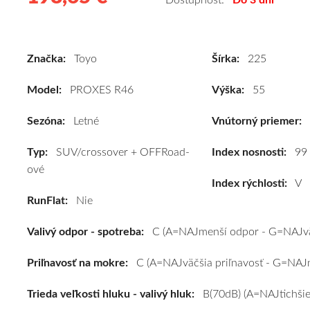
Dostupnosť:
Do 3 dní
letné
pneumatiky
pre
Značka:
Toyo
Šírka:
225
SUV/crossover
+
Model:
PROXES R46
Výška:
55
OFFRoad-
ové
Sezóna:
Letné
Vnútorný priemer:
vozidlo
Typ:
SUV/crossover + OFFRoad-
Toyo
Index nosnosti:
99
ové
PROXES
Index rýchlosti:
V
R46
RunFlat:
Nie
225/55
R19
Valivý odpor - spotreba:
C (A=NAJmenší odpor - G=NAJvä
99V
#C,C,B(70dB)
Priľnavosť na mokre:
C (A=NAJväčšia priľnavosť - G=NAJm
kúpite
za
Trieda veľkosti hluku - valivý hluk:
B(70dB) (A=NAJtichšie
výhodnú