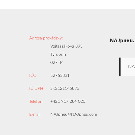
Adresa prevádzky:
NAJpneu.
Vojtaššákova 893
Tvrdošín
027 44
NA
IČO:
52765831
IČ DPH:
SK2121145873
Telefón:
+421 917 284 020
E-mail:
NAJpneu@NAJpneu.com