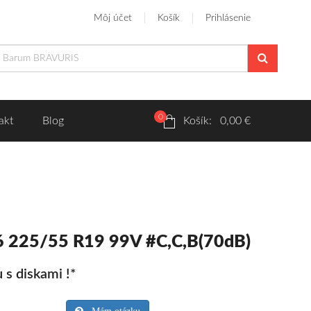
Môj účet
Košík
Prihlásenie
0
akt
Blog
Košík: 0,00 €
6 225/55 R19 99V #C,C,B(70dB)
 s diskami !*