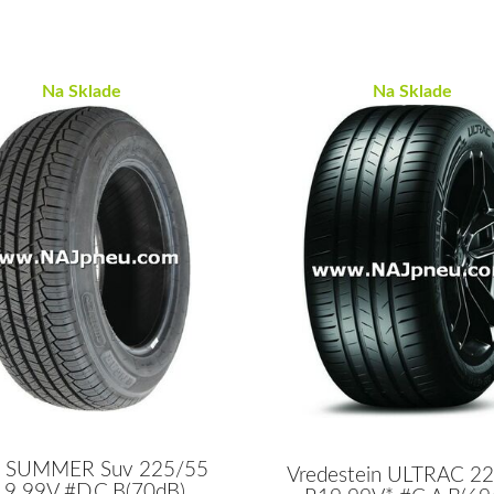
Na Sklade
Na Sklade
r SUMMER Suv 225/55
Vredestein ULTRAC 2
9 99V #D,C,B(70dB)