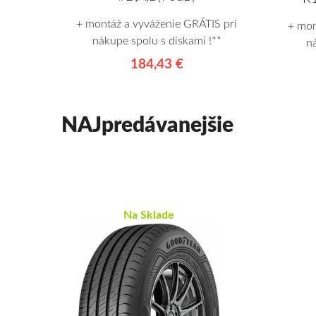
+ montáž a vyváženie GRÁTIS pri
+ mon
nákupe spolu s diskami !**
n
184,43 €
NAJpredávanejšie
Na Sklade