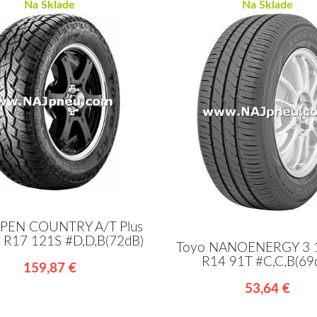
Na Sklade
Na Sklade
PEN COUNTRY A/T Plus
 R17 121S #D,D,B(72dB)
Toyo NANOENERGY 3 
R14 91T #C,C,B(69
159,87 €
53,64 €