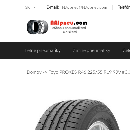
SK
E-mail:
NAJpneu@NAJpneu.com
Telefó
Letné pneumatiky
Zimné pneumatiky
Cel
Domov
Toyo PROXES R46 225/55 R19 99V #C,