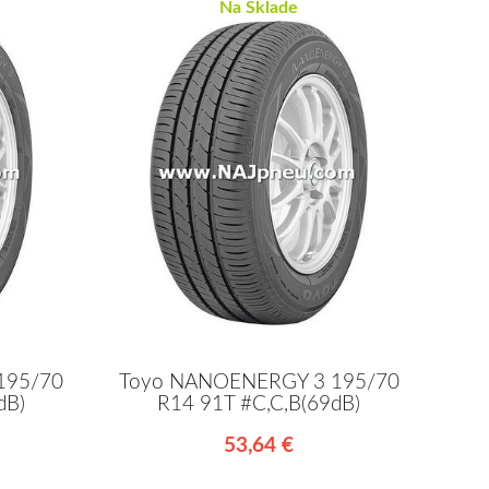
Na Sklade
195/70
Toyo NANOENERGY 3 195/70
dB)
R14 91T #C,C,B(69dB)
53,64 €