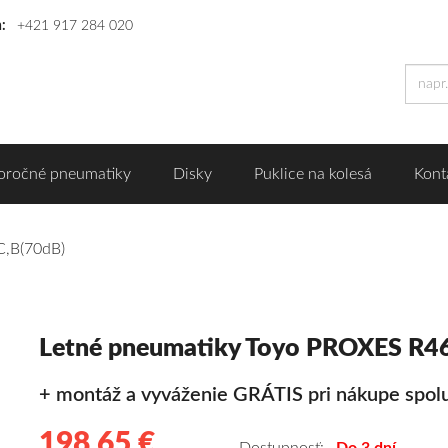
n:
+421 917 284 020
oročné pneumatiky
Disky
Puklice na kolesá
Kont
C,B(70dB)
Letné pneumatiky Toyo PROXES R4
+ montáž a vyváženie GRÁTIS pri nákupe spolu
198,65 €
198.65
Kvalitné