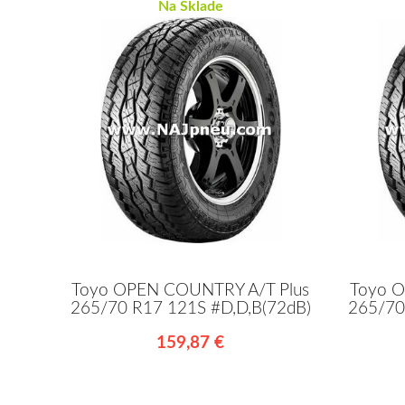
Na Sklade
Toyo OPEN COUNTRY A/T Plus
Toyo O
265/70 R17 121S #D,D,B(72dB)
265/70
159,87 €