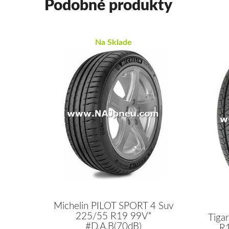
Podobné produkty
Na Sklade
Michelin PILOT SPORT 4 Suv
225/55 R19 99V*
Tiga
#D,A,B(70dB)
R1