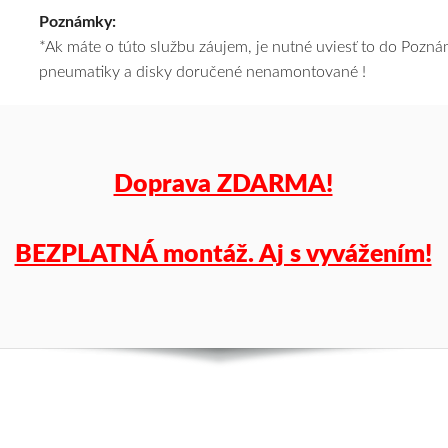
Poznámky:
cenu
*Ak máte o túto službu záujem, je nutné uviesť to do Poz
a
pneumatiky a disky doručené nenamontované !
k
tomu
vám
pneumatiky
obujeme
Doprava ZDARMA!
na
disky
podľa
BEZPLATNÁ montáž. Aj s vyvážením!
vášho
výberu
a
pošleme
zadarmo.