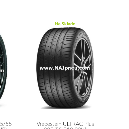
Na Sklade
Vredestein ULTRAC Plus
25/55