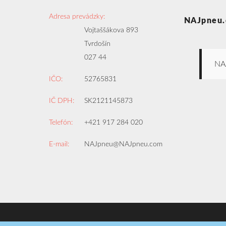
Adresa prevádzky:
NAJpneu.
Vojtaššákova 893
Tvrdošín
027 44
NA
IČO:
52765831
IČ DPH:
SK2121145873
Telefón:
+421 917 284 020
E-mail:
NAJpneu@NAJpneu.com