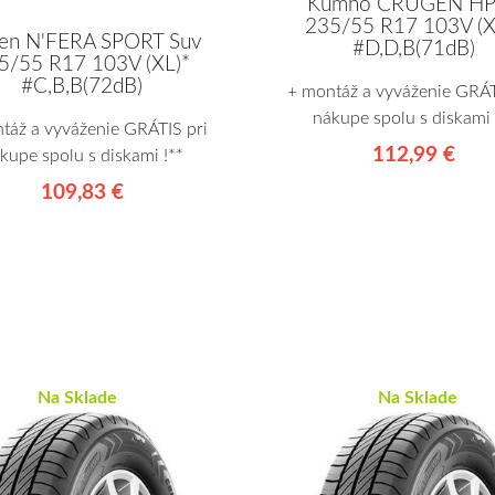
Kumho CRUGEN HP
235/55 R17 103V (X
en N'FERA SPORT Suv
#D,D,B(71dB)
5/55 R17 103V (XL)*
#C,B,B(72dB)
+ montáž a vyváženie GRÁT
nákupe spolu s diskami 
táž a vyváženie GRÁTIS pri
112,99 €
kupe spolu s diskami !**
109,83 €
Na Sklade
Na Sklade