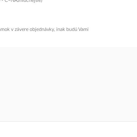
 - C=NAJhlučnejšie)
námok v závere objednávky, inak budú Vami