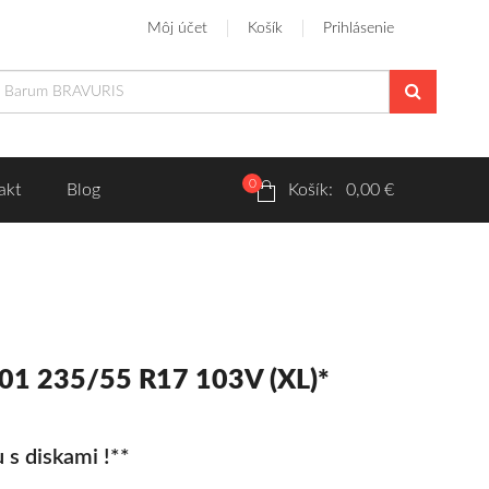
Môj účet
Košík
Prihlásenie
0
akt
Blog
Košík: 0,00 €
701 235/55 R17 103V (XL)*
 s diskami !**