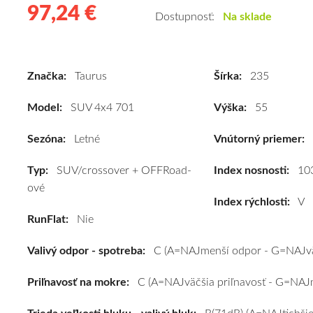
97,24 €
97.24
Kvalitné
Dostupnosť:
Na sklade
letné
pneumatiky
pre
Značka:
Taurus
Šírka:
235
SUV/crossover
+
Model:
SUV 4x4 701
Výška:
55
OFFRoad-
ové
Sezóna:
Letné
Vnútorný priemer:
vozidlo
Typ:
SUV/crossover + OFFRoad-
Taurus
Index nosnosti:
10
ové
SUV
Index rýchlosti:
V
4x4
RunFlat:
Nie
701
235/55
Valivý odpor - spotreba:
C (A=NAJmenší odpor - G=NAJvä
R17
103V
Priľnavosť na mokre:
C (A=NAJväčšia priľnavosť - G=NAJm
(XL)*
#C,C,B(71dB)