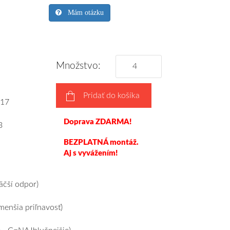
Mám otázku
Množstvo:
Pridať do košíka
17
Doprava ZDARMA!
3
BEZPLATNÁ montáž.
Aj s vyvážením!
čší odpor)
enšia priľnavosť)