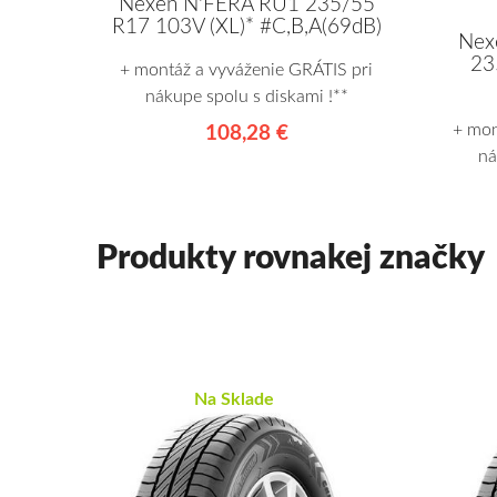
Nexen N'FERA RU1 235/55
R17 103V (XL)* #C,B,A(69dB)
Nex
23
+ montáž a vyváženie GRÁTIS pri
nákupe spolu s diskami !**
+ mon
108,28 €
ná
Produkty rovnakej značky
Na Sklade