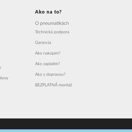
Ako na to?
O pneumatikách
Technická podpora
Garancia
Ako nakúpim?
Ako zaplatím?
y
Ako s dopravou?
mluvy
BEZPLATNÁ montáž