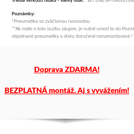
Trieda veľkosti hluku - valivý hluk:
B(71dB) (A=NAJtichšie
kúpite
Poznámky:
za
*Pneumatika so zväčšenou nosnosťou
výhodnú
**Ak máte o túto službu záujem, je nutné uviesť to do Poz
cenu
objednané pneumatiky a disky doručené nenamontované !
a
k
tomu
vám
pneumatiky
Doprava ZDARMA!
obujeme
na
disky
BEZPLATNÁ montáž. Aj s vyvážením!
podľa
vášho
výberu
a
pošleme
zadarmo.