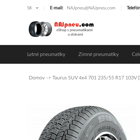
SK
E-mail:
NAJpneu@NAJpneu.com
Telefó
Letné pneumatiky
Zimné pneumatiky
Cel
Domov
Taurus SUV 4x4 701 235/55 R17 103V (