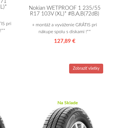
71
L)*
Nokian WETPROOF 1 235/55
R17 103V (XL)* #B,A,B(72dB)
IS pri
+ montáž a vyváženie GRÁTIS pri
!**
nákupe spolu s diskami !**
127,89 €
Zobraziť všetky
Na Sklade