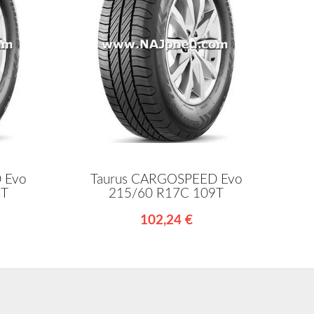
 Evo
Taurus CARGOSPEED Evo
9T
215/60 R17C 109T
102,24 €