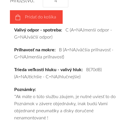
Množstvo:
disky
podľa
Pridať do košíka
vášho
výberu
Valivý odpor - spotreba:
C (A=NAJmenší odpor -
a
G=NAJväčší odpor)
pošleme
zadarmo.
Priľnavosť na mokre:
B (A=NAJväčšia priľnavosť -
G=NAJmenšia priľnavosť)
Trieda veľkosti hluku - valivý hluk:
B(70dB)
(A=NAJtichšie - C=NAJhlučnejšie)
Poznámky:
*Ak máte o túto službu záujem, je nutné uviesť to do
Poznámok v závere objednávky, inak budú Vami
objednané pneumatiky a disky doručené
nenamontované !