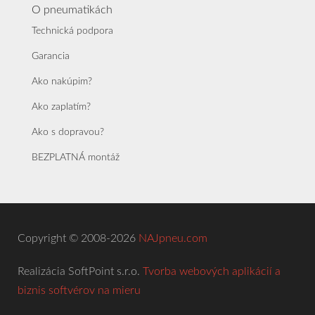
O pneumatikách
Technická podpora
Garancia
Ako nakúpim?
Ako zaplatím?
Ako s dopravou?
BEZPLATNÁ montáž
Copyright © 2008-2026
NAJpneu.com
Realizácia SoftPoint s.r.o.
Tvorba webových aplikácií a
biznis softvérov na mieru