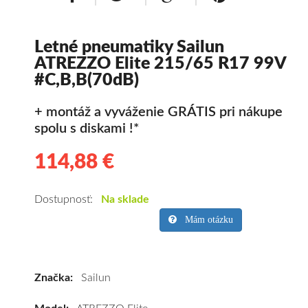
Letné pneumatiky Sailun
ATREZZO Elite 215/65 R17 99V
#C,B,B(70dB)
+ montáž a vyváženie GRÁTIS pri nákupe
spolu s diskami !*
114,88 €
114.88
Kvalitné
letné
pneumatiky
Dostupnosť:
Na sklade
pre
Mám otázku
SUV/crossover
+
OFFRoad-
Značka:
Sailun
ové
vozidlo