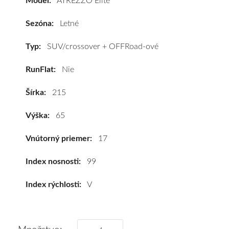
Model:
ATREZZO Elite
Sailun
ATREZZO
Sezóna:
Letné
Elite
215/65
Typ:
SUV/crossover + OFFRoad-ové
R17
RunFlat:
Nie
99V
#C,B,B(70dB)
Šírka:
215
kúpite
za
Výška:
65
výhodnú
cenu
Vnútorný priemer:
17
a
k
Index nosnosti:
99
tomu
Index rýchlosti:
V
vám
pneumatiky
obujeme
na