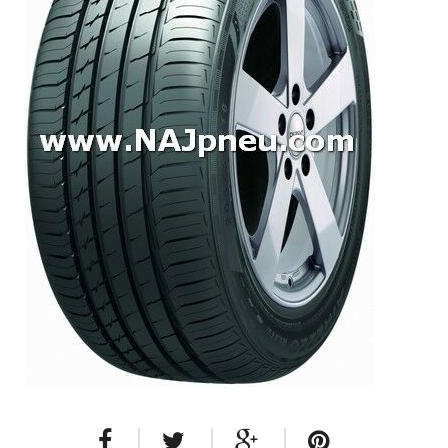
Dodávkové + malé úžitkové
Celoročné pneumatiky
Osobné/crossover + malé úžitkové
SUV/crossover + OFFRoad-ové
Dodávkové + malé úžitkové
Disky
Hliníkové / ALU disky / Elektróny
Plechové
Puklice na kolesá
Kontakt
Blog