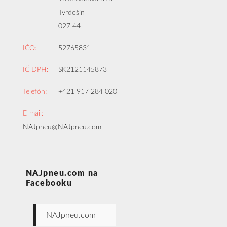
Tvrdošín
027 44
IČO:
52765831
IČ DPH:
SK2121145873
Telefón:
+421 917 284 020
E-mail:
NAJpneu@NAJpneu.com
NAJpneu.com na
Facebooku
NAJpneu.com