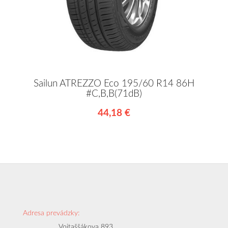
Sailun ATREZZO Eco 195/60 R14 86H
#C,B,B(71dB)
44,18 €
Adresa prevádzky:
Vojtaššákova 893