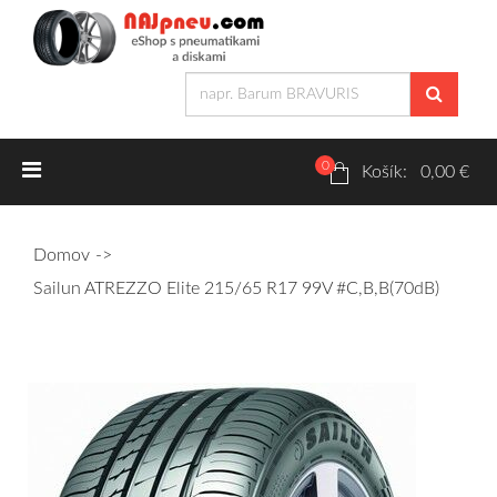
0
Letné pneumatiky
Košík: 0,00 €
Osobné/crossover + malé úžitkové
Domov
SUV/crossover + OFFRoad-ové
Sailun ATREZZO Elite 215/65 R17 99V #C,B,B(70dB)
Dodávkové + malé úžitkové
Zimné pneumatiky
Osobné/crossover + malé úžitkové
SUV/crossover + OFFRoad-ové