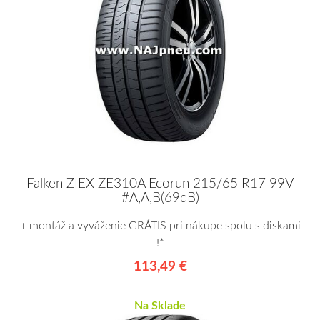
Falken ZIEX ZE310A Ecorun 215/65 R17 99V
#A,A,B(69dB)
+ montáž a vyváženie GRÁTIS pri nákupe spolu s diskami
!*
113,49 €
Na Sklade