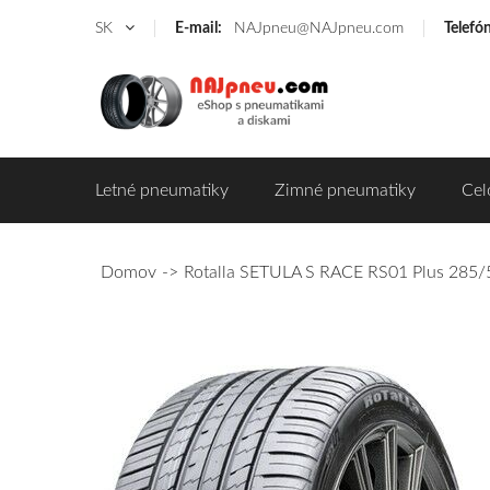
SK
E-mail:
NAJpneu@NAJpneu.com
Telefó
Letné pneumatiky
Zimné pneumatiky
Cel
Domov
Rotalla SETULA S RACE RS01 Plus 285/