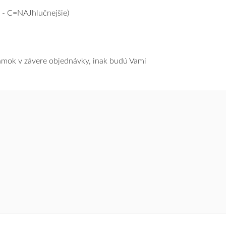
 - C=NAJhlučnejšie)
námok v závere objednávky, inak budú Vami