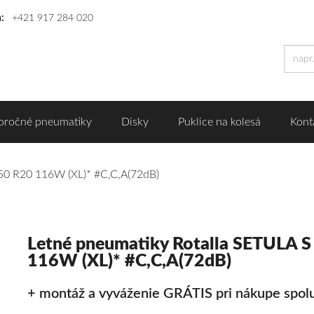
n:
+421 917 284 020
oročné pneumatiky
Disky
Puklice na kolesá
Kont
50 R20 116W (XL)* #C,C,A(72dB)
Letné pneumatiky Rotalla SETULA 
116W (XL)* #C,C,A(72dB)
+ montáž a vyváženie GRÁTIS pri nákupe spolu