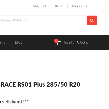
Môj účet
Košík
Prihlásenie
0
akt
Blog
Košík: 0,00 €
S RACE RS01 Plus 285/50 R20
 s diskami !**