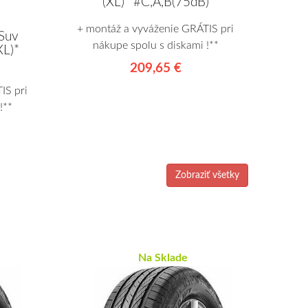
(XL)* #C,A,B(75dB)
+ montáž a vyváženie GRÁTIS pri
Suv
nákupe spolu s diskami !**
L)*
209,65 €
IS pri
!**
Zobraziť všetky
Na Sklade