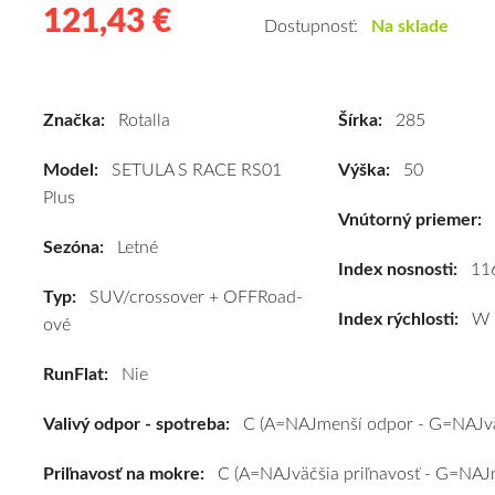
121,43 €
121.43
Kvalitné
Dostupnosť:
Na sklade
letné
pneumatiky
pre
Značka:
Rotalla
Šírka:
285
SUV/crossover
+
Model:
SETULA S RACE RS01
Výška:
50
OFFRoad-
Plus
ové
Vnútorný priemer:
vozidlo
Sezóna:
Letné
Rotalla
Index nosnosti:
11
Typ:
SUV/crossover + OFFRoad-
SETULA
Index rýchlosti:
W
ové
S
RACE
RunFlat:
Nie
RS01
Plus
Valivý odpor - spotreba:
C (A=NAJmenší odpor - G=NAJvä
285/50
R20
Priľnavosť na mokre:
C (A=NAJväčšia priľnavosť - G=NAJm
116W