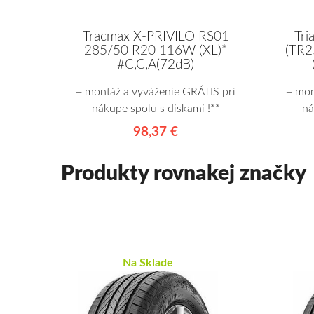
Tracmax X-PRIVILO RS01
Tri
285/50 R20 116W (XL)*
(TR2
#C,C,A(72dB)
+ montáž a vyváženie GRÁTIS pri
+ mon
nákupe spolu s diskami !**
ná
98,37 €
Produkty rovnakej značky
Na Sklade