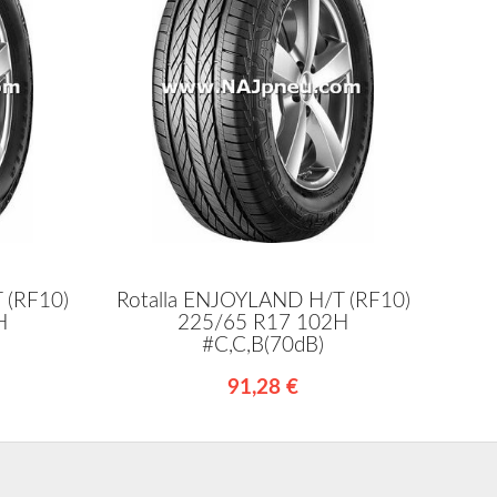
 (RF10)
Rotalla ENJOYLAND H/T (RF10)
H
225/65 R17 102H
#C,C,B(70dB)
91,28 €