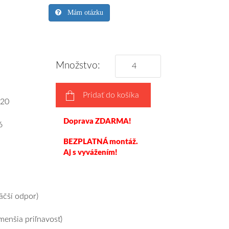
Mám otázku
Množstvo:
Pridať do košíka
20
Doprava ZDARMA!
6
BEZPLATNÁ montáž.
Aj s vyvážením!
čší odpor)
enšia priľnavosť)