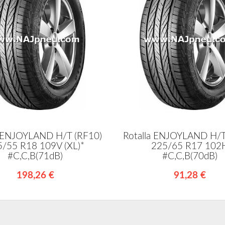
a ENJOYLAND H/T (RF10)
Rotalla ENJOYLAND H/T
5/55 R18 109V (XL)*
225/65 R17 102
#C,C,B(71dB)
#C,C,B(70dB)
198,26 €
91,28 €