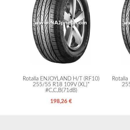
Rotalla ENJOYLAND H/T (RF10)
Rotall
255/55 R18 109V (XL)*
25
#C,C,B(71dB)
198,26 €