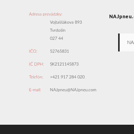
Adresa prevádzky:
NAJpneu.
Vojtaššákova 893
Tvrdošín
027 44
NA
IČO:
52765831
IČ DPH:
SK2121145873
Telefón:
+421 917 284 020
E-mail:
NAJpneu@NAJpneu.com