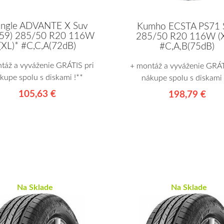
angle ADVANTE X Suv
Kumho ECSTA PS71 
59) 285/50 R20 116W
285/50 R20 116W (X
(XL)* #C,C,A(72dB)
#C,A,B(75dB)
táž a vyváženie GRÁTIS pri
+ montáž a vyváženie GRÁT
kupe spolu s diskami !**
nákupe spolu s diskami 
105,63 €
198,79 €
Na Sklade
Na Sklade