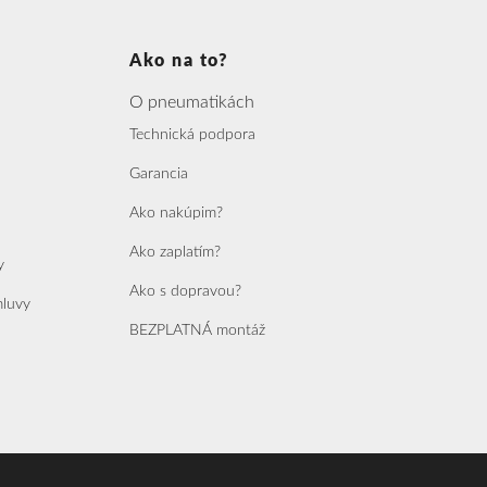
Ako na to?
O pneumatikách
Technická podpora
Garancia
Ako nakúpim?
Ako zaplatím?
y
Ako s dopravou?
mluvy
BEZPLATNÁ montáž