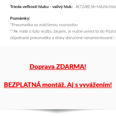
(XL)*
Trieda veľkosti hluku - valivý hluk:
A(72dB) (A=NAJtichšie
#C,C,A(72dB)
Poznámky:
kúpite
*Pneumatika so zväčšenou nosnosťou
za
**Ak máte o túto službu záujem, je nutné uviesť to do Poz
výhodnú
objednané pneumatiky a disky doručené nenamontované !
cenu
a
k
tomu
vám
Doprava ZDARMA!
pneumatiky
obujeme
na
BEZPLATNÁ montáž. Aj s vyvážením!
disky
podľa
vášho
výberu
a