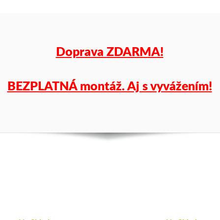
cenu
a
k
tomu
Doprava ZDARMA!
vám
pneumatiky
BEZPLATNÁ montáž. Aj s vyvážením!
obujeme
na
disky
podľa
vášho
výberu
a
pošleme
zadarmo.