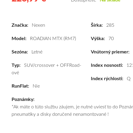
Dostupnosť:
Na sklade
letné
pneumatiky
pre
Značka:
Nexen
Šírka:
285
SUV/crossover
+
Model:
ROADIAN MTX (RM7)
Výška:
70
OFFRoad-
ové
Sezóna:
Letné
Vnútorný priemer:
vozidlo
Typ:
SUV/crossover + OFFRoad-
Nexen
Index nosnosti:
12
ové
ROADIAN
Index rýchlosti:
Q
MTX
RunFlat:
Nie
(RM7)
285/70
Poznámky:
R17
*Ak máte o túto službu záujem, je nutné uviesť to do Poz
121Q
pneumatiky a disky doručené nenamontované !
kúpite
za
výhodnú