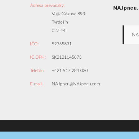
Adresa prevádzky:
NAJpneu.
Vojtaššákova 893
Tvrdošín
027 44
NA
IČO:
52765831
IČ DPH:
SK2121145873
Telefón:
+421 917 284 020
E-mail:
NAJpneu@NAJpneu.com
Copyright © 2008-2026
NAJpneu.com