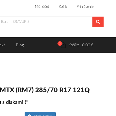
Môj účet
Košík
Prihlásenie
0
akt
Blog
Košík: 0,00 €
 MTX (RM7) 285/70 R17 121Q
 s diskami !*