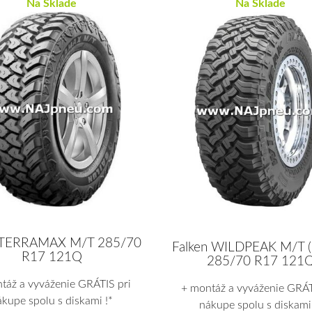
Na Sklade
Na Sklade
n TERRAMAX M/T 285/70
Falken WILDPEAK M/T 
R17 121Q
285/70 R17 121
táž a vyváženie GRÁTIS pri
+ montáž a vyváženie GRÁT
ákupe spolu s diskami !*
nákupe spolu s diskami 