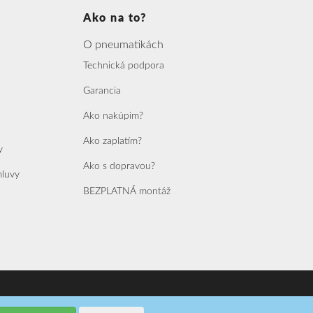
Ako na to?
O pneumatikách
Technická podpora
Garancia
Ako nakúpim?
Ako zaplatím?
y
Ako s dopravou?
mluvy
BEZPLATNÁ montáž
vorba webových aplikácií a biznis softvérov na mieru