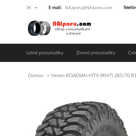
SK
E-mail:
NAJpneu@NAJpneu.com
Telefó
Letné pneumatiky
Zimné pneumatiky
Cel
Domov
Nexen ROADIAN MTX (RM7) 285/70 R