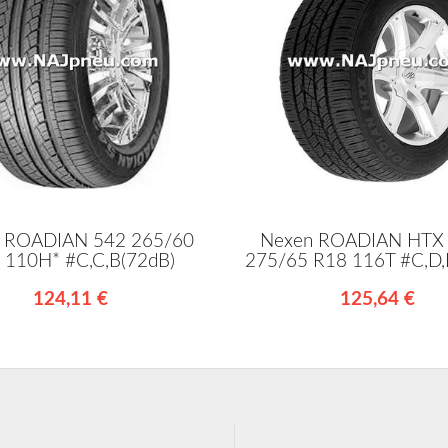
 ROADIAN 542 265/60
Nexen ROADIAN HTX 
 110H* #C,C,B(72dB)
275/65 R18 116T #C,D,
124,11 €
125,64 €