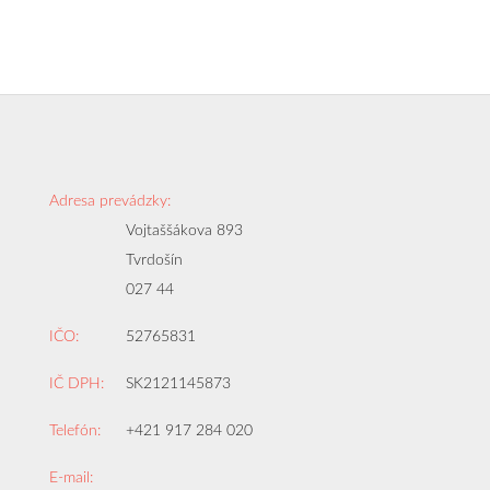
Adresa prevádzky:
Vojtaššákova 893
Tvrdošín
027 44
IČO:
52765831
IČ DPH:
SK2121145873
Telefón:
+421 917 284 020
E-mail: