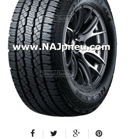
Dodávkové + malé úžitkové
Celoročné pneumatiky
Osobné/crossover + malé úžitkové
SUV/crossover + OFFRoad-ové
Dodávkové + malé úžitkové
Disky
Hliníkové / ALU disky / Elektróny
Plechové
Puklice na kolesá
Kontakt
Blog