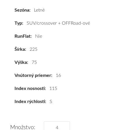
Nexen
ROADIAN
Sezóna:
Letné
AT
4x4
Typ:
SUV/crossover + OFFRoad-ové
225/75
RunFlat:
Nie
R16
115S
Šírka:
225
#D,D,B(72dB)
kúpite
Výška:
75
za
výhodnú
Vnútorný priemer:
16
cenu
a
Index nosnosti:
115
k
Index rýchlosti:
S
tomu
vám
pneumatiky
obujeme
Množstvo: