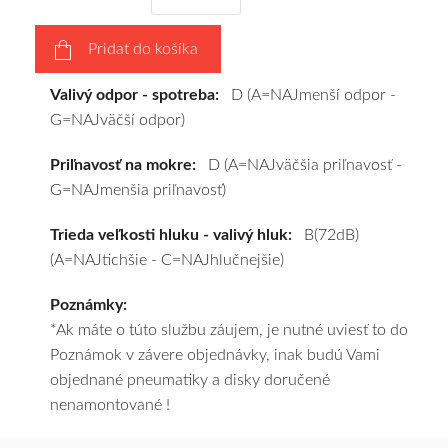
na
disky
Pridať do košíka
podľa
vášho
Valivý odpor - spotreba:
D (A=NAJmenší odpor -
výberu
G=NAJväčší odpor)
a
pošleme
Priľnavosť na mokre:
D (A=NAJväčšia priľnavosť -
zadarmo.
G=NAJmenšia priľnavosť)
Trieda veľkosti hluku - valivý hluk:
B(72dB)
(A=NAJtichšie - C=NAJhlučnejšie)
Poznámky:
*Ak máte o túto službu záujem, je nutné uviesť to do
Poznámok v závere objednávky, inak budú Vami
objednané pneumatiky a disky doručené
nenamontované !