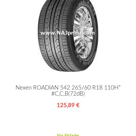
Nexen ROADIAN 542 265/60 R18 110H*
#C,C,B(72dB)
125,89 €
Na Sklade