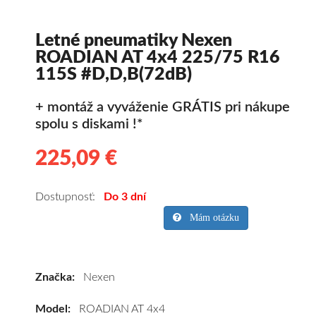
Letné pneumatiky Nexen
ROADIAN AT 4x4 225/75 R16
115S #D,D,B(72dB)
+ montáž a vyváženie GRÁTIS pri nákupe
spolu s diskami !*
225,09 €
225.09
Kvalitné
letné
pneumatiky
Dostupnosť:
Do 3 dní
pre
Mám otázku
SUV/crossover
+
OFFRoad-
Značka:
Nexen
ové
vozidlo
Model:
ROADIAN AT 4x4