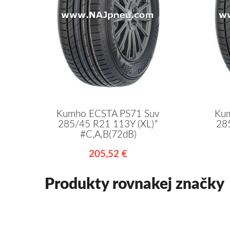
Kumho ECSTA PS71 Suv
Kum
285/45 R21 113Y (XL)*
28
#C,A,B(72dB)
205,52 €
Produkty rovnakej značky