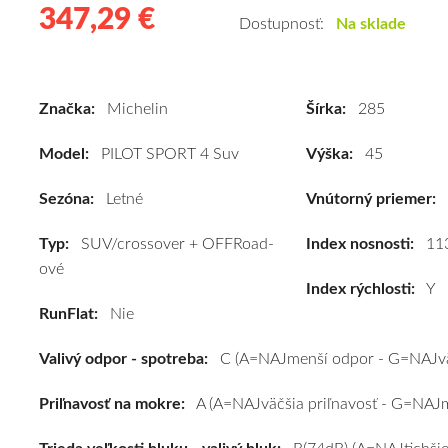
347,29 €
347.29
Kvalitné
Dostupnosť:
Na sklade
letné
pneumatiky
pre
Značka:
Michelin
Šírka:
285
SUV/crossover
+
Model:
PILOT SPORT 4 Suv
Výška:
45
OFFRoad-
ové
Sezóna:
Letné
Vnútorný priemer:
vozidlo
Typ:
SUV/crossover + OFFRoad-
Michelin
Index nosnosti:
11
ové
PILOT
Index rýchlosti:
Y
SPORT
RunFlat:
Nie
4
Suv
Valivý odpor - spotreba:
C (A=NAJmenší odpor - G=NAJvä
285/45
R21
Priľnavosť na mokre:
A (A=NAJväčšia priľnavosť - G=NAJme
113Y
(XL)*