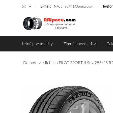
SK
E-mail:
NAJpneu@NAJpneu.com
Telefó
Letné pneumatiky
Zimné pneumatiky
Cel
Domov
Michelin PILOT SPORT 4 Suv 285/45 R2