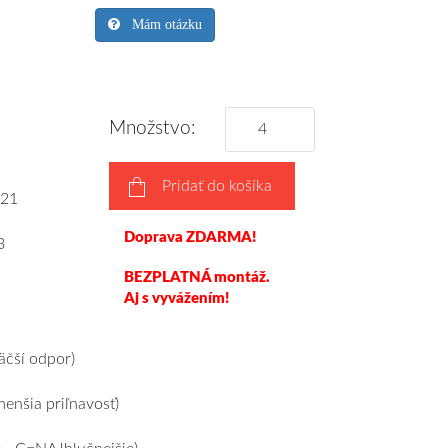
Mám otázku
Množstvo:
Pridať do košíka
21
Doprava ZDARMA!
3
BEZPLATNÁ montáž.
Aj s vyvážením!
čší odpor)
nšia priľnavosť)