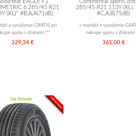
oodYear EAGLE F1
Continental SportCont
METRIC 6 285/45 R21
285/45 R21 113Y (XL), S
Y (XL)* #B,A,A(71dB)
#C,A,B(75dB)
táž a vyváženie GRÁTIS pri
+ montáž a vyváženie GRÁT
kupe spolu s diskami !**
nákupe spolu s diskami 
329,34 €
361,00 €
TOP PONUKA
Na Sklade