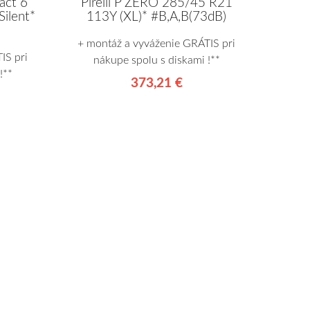
act 6
Pirelli P ZERO 285/45 R21
ilent*
113Y (XL)* #B,A,B(73dB)
+ montáž a vyváženie GRÁTIS pri
IS pri
nákupe spolu s diskami !**
!**
373,21 €