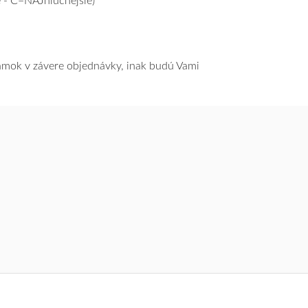
 - C=NAJhlučnejšie)
námok v závere objednávky, inak budú Vami