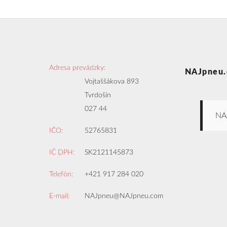
Adresa prevádzky:
NAJpneu.
Vojtaššákova 893
Tvrdošín
027 44
NA
IČO:
52765831
IČ DPH:
SK2121145873
Telefón:
+421 917 284 020
E-mail:
NAJpneu@NAJpneu.com