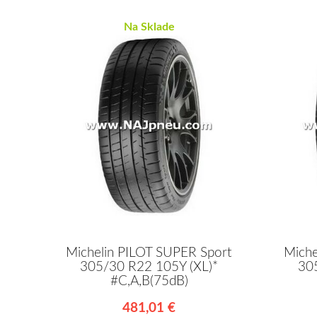
Na Sklade
Michelin PILOT SUPER Sport
Miche
305/30 R22 105Y (XL)*
30
#C,A,B(75dB)
481,01 €