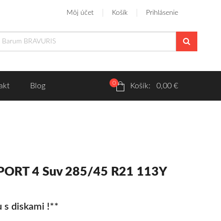
Môj účet
Košík
Prihlásenie
0
akt
Blog
Košík: 0,00 €
SPORT 4 Suv 285/45 R21 113Y
 s diskami !**