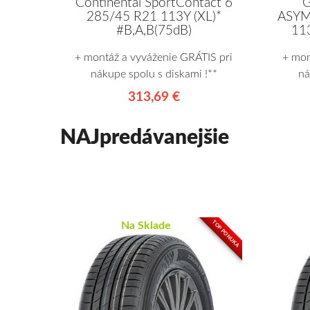
Continental SportContact 6
G
285/45 R21 113Y (XL)*
ASYM
#B,A,B(75dB)
113
+ montáž a vyváženie GRÁTIS pri
+ mon
nákupe spolu s diskami !**
ná
313,69 €
NAJpredávanejšie
TOP PONUKA
Na Sklade