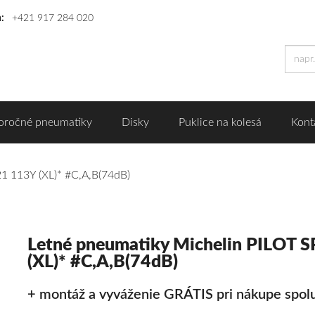
n:
+421 917 284 020
oročné pneumatiky
Disky
Puklice na kolesá
Kont
1 113Y (XL)* #C,A,B(74dB)
Letné pneumatiky Michelin PILOT 
(XL)* #C,A,B(74dB)
+ montáž a vyváženie GRÁTIS pri nákupe spolu