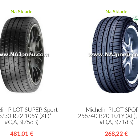
Na Sklade
Na Sklade
lin PILOT SUPER Sport
Michelin PILOT SPO
5/30 R22 105Y (XL)*
255/40 R20 101Y (XL), 
#C,A,B(75dB)
#D,A,B(71dB)
481,01 €
268,22 €