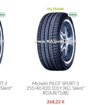
Na Sklade
RT 3
Michelin PILOT SPORT 3
Silent*
255/40 R20 101Y (XL), Silent*
#D,A,B(71dB)
268,22 €