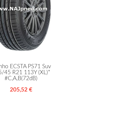
ho ECSTA PS71 Suv
5/45 R21 113Y (XL)*
#C,A,B(72dB)
205,52 €