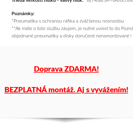
Trieda veľkosti hluku - valivý hluk:
B(74dB) (A=NAJtichšie
#C,A,B(74dB)
Poznámky:
kúpite
*Pneumatika s ochranou ráfika a zväčšenou nosnosťou
za
**Ak máte o túto službu záujem, je nutné uviesť to do Poz
výhodnú
objednané pneumatiky a disky doručené nenamontované !
cenu
a
k
tomu
vám
Doprava ZDARMA!
pneumatiky
obujeme
na
BEZPLATNÁ montáž. Aj s vyvážením!
disky
podľa
vášho
výberu
a
pošleme