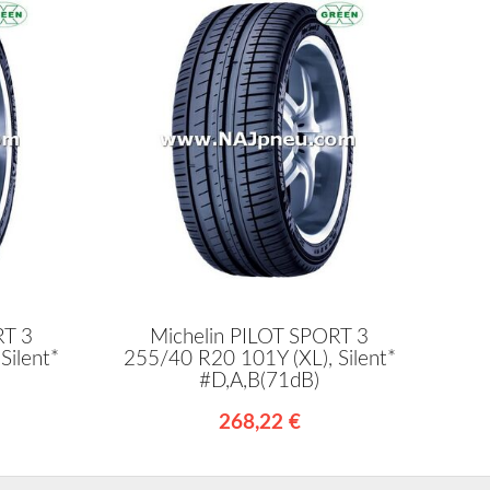
RT 3
Michelin PILOT SPORT 3
Silent*
255/40 R20 101Y (XL), Silent*
#D,A,B(71dB)
268,22 €