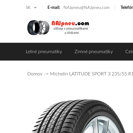
SK
E-mail:
NAJpneu@NAJpneu.com
Telefó
Letné pneumatiky
Zimné pneumatiky
Cel
Domov
Michelin LATITUDE SPORT 3 235/55 R1