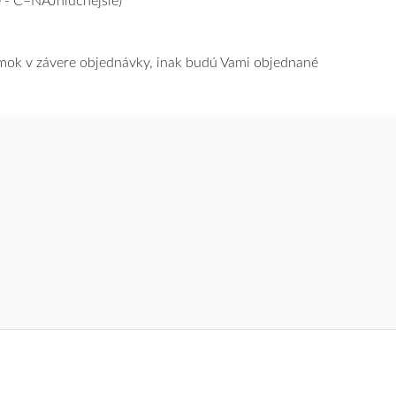
 - C=NAJhlučnejšie)
námok v závere objednávky, inak budú Vami objednané