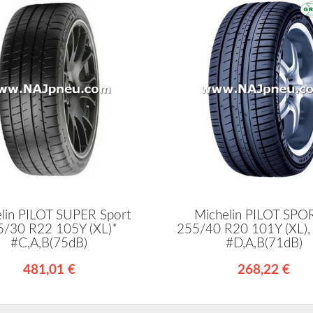
lin PILOT SUPER Sport
Michelin PILOT SPO
5/30 R22 105Y (XL)*
255/40 R20 101Y (XL), 
#C,A,B(75dB)
#D,A,B(71dB)
481,01 €
268,22 €