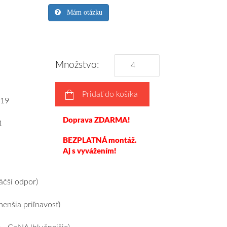
Mám otázku
Množstvo:
Pridať do košíka
19
Doprava ZDARMA!
1
BEZPLATNÁ montáž.
Aj s vyvážením!
čší odpor)
nšia priľnavosť)