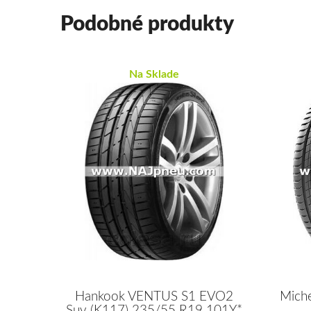
Podobné produkty
Na Sklade
Hankook VENTUS S1 EVO2
Mich
Suv (K117) 235/55 R19 101Y*