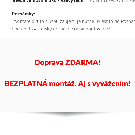
Trieda veľkosti hluku - valivý hluk:
B(71dB) (A=NAJtichšie
za
Poznámky:
výhodnú
*Ak máte o túto službu záujem, je nutné uviesť to do Poz
cenu
pneumatiky a disky doručené nenamontované !
a
k
tomu
vám
pneumatiky
Doprava ZDARMA!
obujeme
na
disky
BEZPLATNÁ montáž. Aj s vyvážením!
podľa
vášho
výberu
a
pošleme
zadarmo.