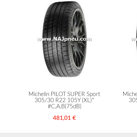
Michelin PILOT SUPER Sport
Miche
305/30 R22 105Y (XL)*
30
#C,A,B(75dB)
481,01 €