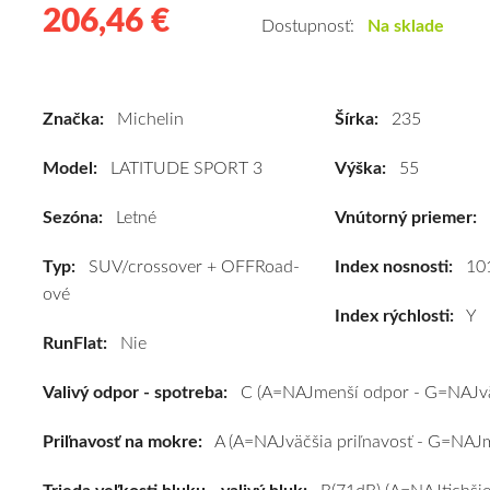
206,46 €
206.46
Kvalitné
Dostupnosť:
Na sklade
letné
pneumatiky
pre
Značka:
Michelin
Šírka:
235
SUV/crossover
+
Model:
LATITUDE SPORT 3
Výška:
55
OFFRoad-
ové
Sezóna:
Letné
Vnútorný priemer:
vozidlo
Typ:
SUV/crossover + OFFRoad-
Michelin
Index nosnosti:
10
ové
LATITUDE
Index rýchlosti:
Y
SPORT
RunFlat:
Nie
3
235/55
Valivý odpor - spotreba:
C (A=NAJmenší odpor - G=NAJvä
R19
101Y
Priľnavosť na mokre:
A (A=NAJväčšia priľnavosť - G=NAJme
#C,A,B(71dB)
kúpite