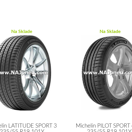
Na Sklade
Na Sklade
elin LATITUDE SPORT 3
Michelin PILOT SPORT 
235/55 R19 101Y
235/55 R19 101Y