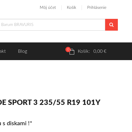
Môj účet
Košík
Prihlásenie
0
akt
Blog
Košík: 0,00 €
UDE SPORT 3 235/55 R19 101Y
 s diskami !*