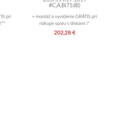
#C,A,B(71dB)
IS pri
+ montáž a vyváženie GRÁTIS pri
!**
nákupe spolu s diskami !*
202,28 €