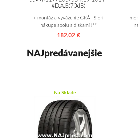
#D,A,B(70dB)
+ montáž a vyváženie GRÁTIS pri
+ mon
nákupe spolu s diskami !**
n
182,02 €
NAJpredávanejšie
Na Sklade