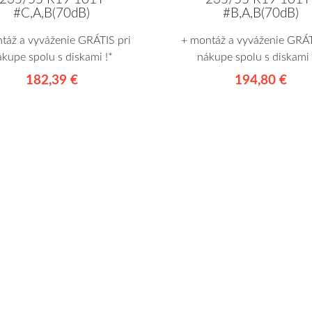
#C,A,B(70dB)
#B,A,B(70dB)
táž a vyváženie GRÁTIS pri
+ montáž a vyváženie GRÁT
ákupe spolu s diskami !*
nákupe spolu s diskami 
182,39 €
194,80 €