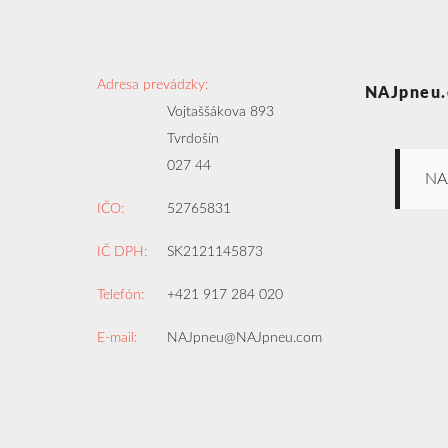
Adresa prevádzky:
NAJpneu.
Vojtaššákova 893
Tvrdošín
027 44
NA
IČO:
52765831
IČ DPH:
SK2121145873
Telefón:
+421 917 284 020
E-mail:
NAJpneu@NAJpneu.com