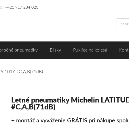
n:
+421 917 284 020
oročné pneumatiky
Disky
Puklice na kolesá
Kont
9 101Y #C,A,B(71dB)
Letné pneumatiky Michelin LATIT
#C,A,B(71dB)
+ montáž a vyváženie GRÁTIS pri nákupe spolu