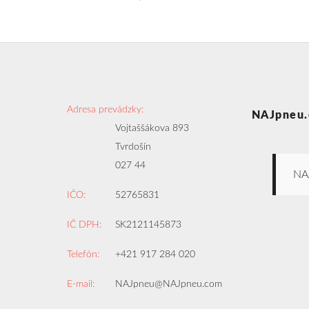
Adresa prevádzky:
NAJpneu.
Vojtaššákova 893
Tvrdošín
027 44
NA
IČO:
52765831
IČ DPH:
SK2121145873
Telefón:
+421 917 284 020
E-mail:
NAJpneu@NAJpneu.com