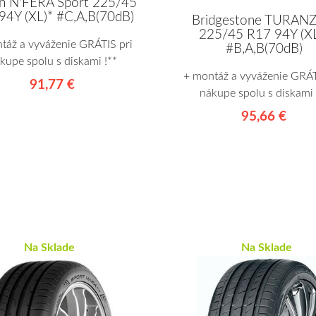
n N'FERA Sport 225/45
94Y (XL)* #C,A,B(70dB)
Bridgestone TURANZ
225/45 R17 94Y (XL
táž a vyváženie GRÁTIS pri
#B,A,B(70dB)
kupe spolu s diskami !**
+ montáž a vyváženie GRÁT
91,77 €
nákupe spolu s diskami 
95,66 €
Na Sklade
Na Sklade