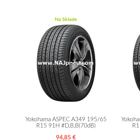
Na Sklade
Yokohama ASPEC A349 195/65
Yokoh
R15 91H #D,B,B(70dB)
R1
94,85 €