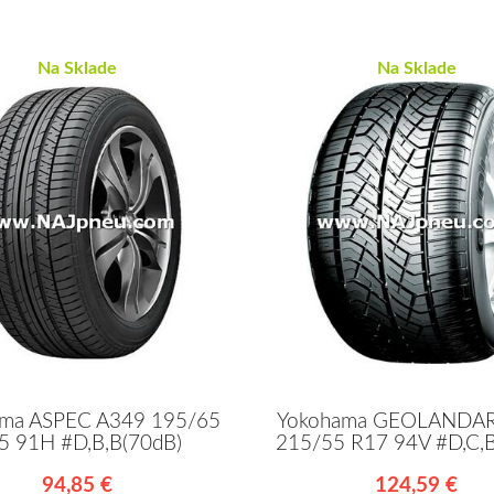
Na Sklade
Na Sklade
ama ASPEC A349 195/65
Yokohama GEOLANDA
5 91H #D,B,B(70dB)
215/55 R17 94V #D,C,
94,85 €
124,59 €