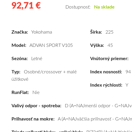
92,71 €
92.71
Kvalitné
Dostupnosť:
Na sklade
letné
pneumatiky
pre
Značka:
Yokohama
Šírka:
225
osobné
vozidlo
Model:
ADVAN SPORT V105
Výška:
45
Yokohama
ADVAN
Sezóna:
Letné
Vnútorný priemer:
SPORT
Typ:
Osobné/crossover + malé
V105
Index nosnosti:
94
úžitkové
225/45
Index rýchlosti:
Y
R17
RunFlat:
Nie
94Y
(XL)*
Valivý odpor - spotreba:
D (A=NAJmenší odpor - G=NAJvä
#D,A,B(72dB)
kúpite
Priľnavosť na mokre:
A (A=NAJväčšia priľnavosť - G=NAJme
za
výhodnú