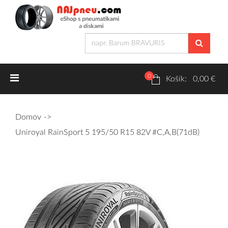
0
Letné pneumatiky
Košík: 0,00 €
Osobné/crossover + malé úžitkové
Domov
SUV/crossover + OFFRoad-ové
Uniroyal RainSport 5 195/50 R15 82V #C,A,B(71dB)
Dodávkové + malé úžitkové
Zimné pneumatiky
Osobné/crossover + malé úžitkové
SUV/crossover + OFFRoad-ové