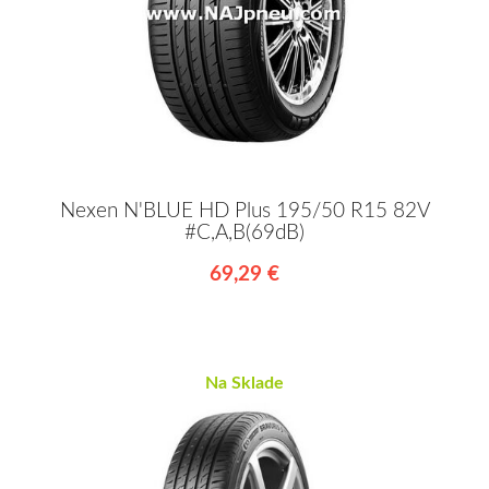
Nexen N'BLUE HD Plus 195/50 R15 82V
#C,A,B(69dB)
69,29 €
Na Sklade