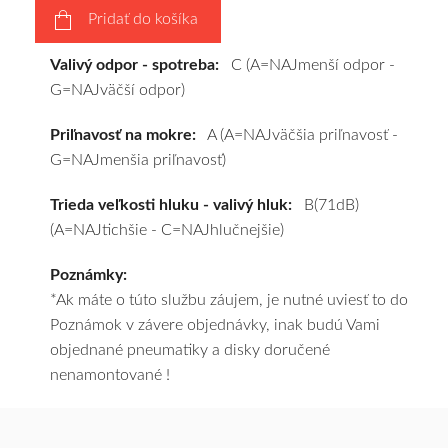
Pridať do košíka
pošleme
zadarmo.
Valivý odpor - spotreba:
C (A=NAJmenší odpor -
G=NAJväčší odpor)
Priľnavosť na mokre:
A (A=NAJväčšia priľnavosť -
G=NAJmenšia priľnavosť)
Trieda veľkosti hluku - valivý hluk:
B(71dB)
(A=NAJtichšie - C=NAJhlučnejšie)
Poznámky:
*Ak máte o túto službu záujem, je nutné uviesť to do
Poznámok v závere objednávky, inak budú Vami
objednané pneumatiky a disky doručené
nenamontované !