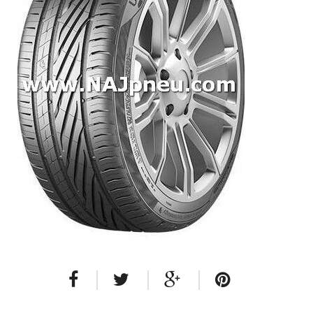
Dodávkové + malé úžitkové
Celoročné pneumatiky
Osobné/crossover + malé úžitkové
SUV/crossover + OFFRoad-ové
Dodávkové + malé úžitkové
Disky
Hliníkové / ALU disky / Elektróny
Plechové
Puklice na kolesá
Kontakt
Blog