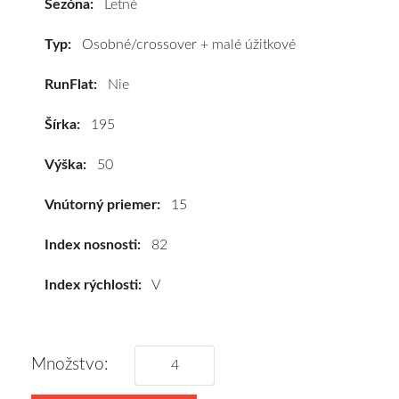
Sezóna:
Letné
82V
#C,A,B(71dB)
Typ:
Osobné/crossover + malé úžitkové
kúpite
RunFlat:
Nie
za
výhodnú
Šírka:
195
cenu
a
Výška:
50
k
tomu
Vnútorný priemer:
15
vám
pneumatiky
Index nosnosti:
82
obujeme
Index rýchlosti:
V
na
disky
podľa
vášho
Množstvo:
výberu
a