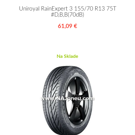
Uniroyal RainExpert 3 155/70 R13 75T
#D,B,B(70dB)
61,09 €
Na Sklade