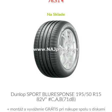
76,51 €
Na Sklade
Dunlop SPORT BLURESPONSE 195/50 R15
82V* #C,A,B(71dB)
+ montáž a vyváženie GRÁTIS pri nákupe spolu s diskami