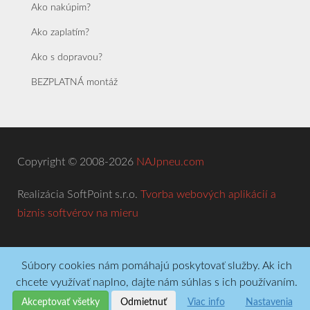
Ako nakúpim?
Ako zaplatím?
Ako s dopravou?
BEZPLATNÁ montáž
Copyright © 2008-2026
NAJpneu.com
Realizácia SoftPoint s.r.o.
Tvorba webových aplikácií a
biznis softvérov na mieru
Súbory cookies nám pomáhajú poskytovať služby. Ak ich
chcete využívať naplno, dajte nám súhlas s ich používaním.
Akceptovať všetky
Odmietnuť
Viac info
Nastavenia