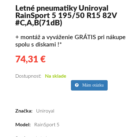
Letné pneumatiky Uniroyal
RainSport 5 195/50 R15 82V
#C,A,B(71dB)
+ montáž a vyváženie GRÁTIS pri nákupe
spolu s diskami !*
74,31 €
74.31
Kvalitné
letné
pneumatiky
Dostupnosť:
Na sklade
pre
Mám otázku
osobné
vozidlo
Uniroyal
Značka:
Uniroyal
RainSport
5
Model:
RainSport 5
195/50
R15