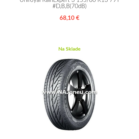
Uniroyal RainExpert 3 155/80 R13 79T
#D,B,B(70dB)
68,10 €
Na Sklade