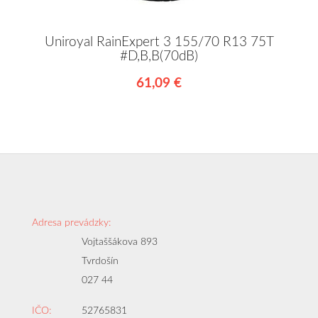
Uniroyal RainExpert 3 155/70 R13 75T
#D,B,B(70dB)
61,09 €
Adresa prevádzky:
Vojtaššákova 893
Tvrdošín
027 44
IČO:
52765831