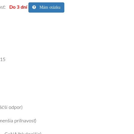
osť:
Do 3 dní
Mám otázku
15
čší odpor)
enšia priľnavosť)