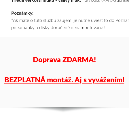
Trieda veľkosti hluku - valivý hluk:
B(70dB) (A=NAJtichšie
k
Poznámky:
tomu
*Ak máte o túto službu záujem, je nutné uviesť to do Poz
vám
pneumatiky a disky doručené nenamontované !
pneumatiky
obujeme
na
disky
podľa
Doprava ZDARMA!
vášho
výberu
a
BEZPLATNÁ montáž. Aj s vyvážením!
pošleme
zadarmo.