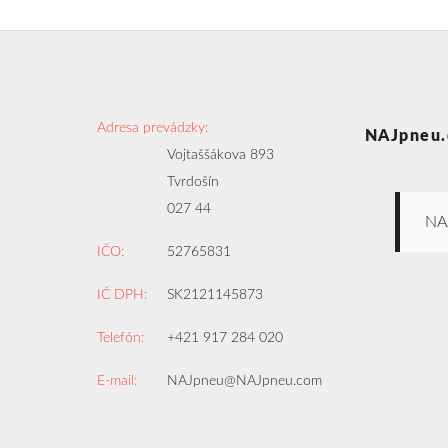
Adresa prevádzky:
NAJpneu.
Vojtaššákova 893
Tvrdošín
027 44
NA
IČO:
52765831
IČ DPH:
SK2121145873
Telefón:
+421 917 284 020
E-mail:
NAJpneu@NAJpneu.com