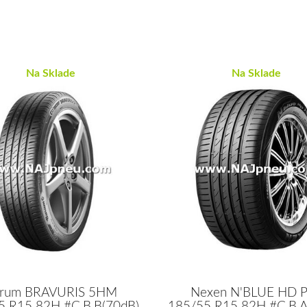
Na Sklade
Na Sklade
rum BRAVURIS 5HM
Nexen N'BLUE HD P
5 R15 82H #C,B,B(70dB)
185/55 R15 82H #C,B,A