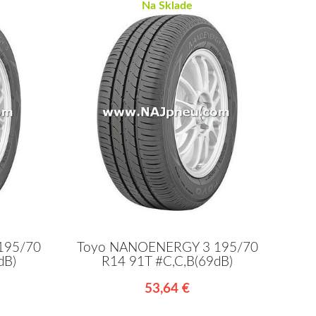
Na Sklade
195/70
Toyo NANOENERGY 3 195/70
dB)
R14 91T #C,C,B(69dB)
53,64 €