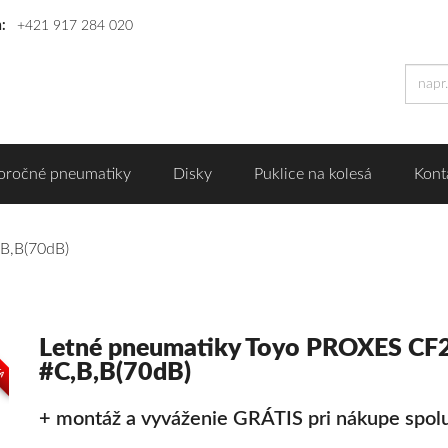
n:
+421 917 284 020
oročné pneumatiky
Disky
Puklice na kolesá
Kont
B,B(70dB)
Letné pneumatiky Toyo PROXES CF
KA
#C,B,B(70dB)
+ montáž a vyváženie GRÁTIS pri nákupe spolu