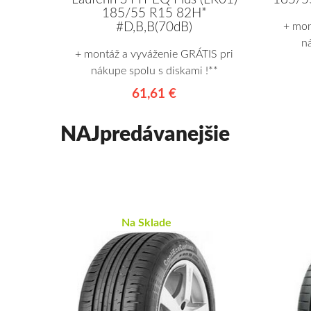
185/55 R15 82H*
#D,B,B(70dB)
+ mon
n
+ montáž a vyváženie GRÁTIS pri
nákupe spolu s diskami !**
61,61 €
NAJpredávanejšie
Na Sklade