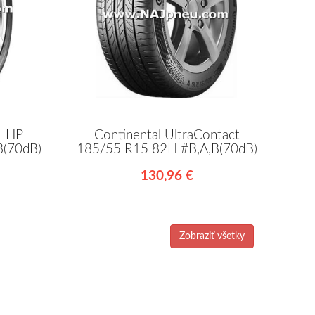
L HP
Continental UltraContact
B(70dB)
185/55 R15 82H #B,A,B(70dB)
130,96 €
Zobraziť všetky