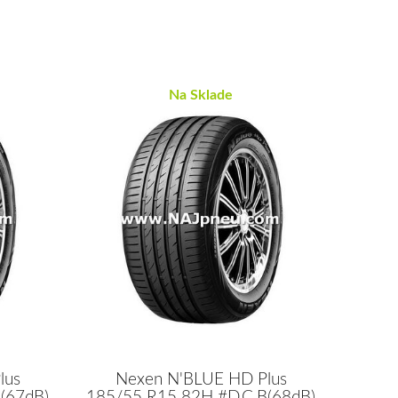
Na Sklade
lus
Nexen N'BLUE HD Plus
(67dB)
185/55 R15 82H #D,C,B(68dB)