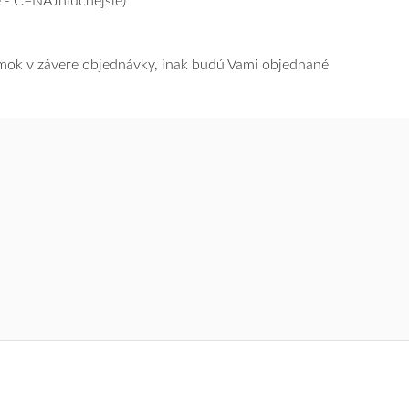
 - C=NAJhlučnejšie)
námok v závere objednávky, inak budú Vami objednané