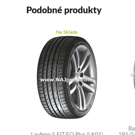
Podobné produkty
Na Sklade
Ba
Laufenn S FIT EQ Plus (LK01)
185/5