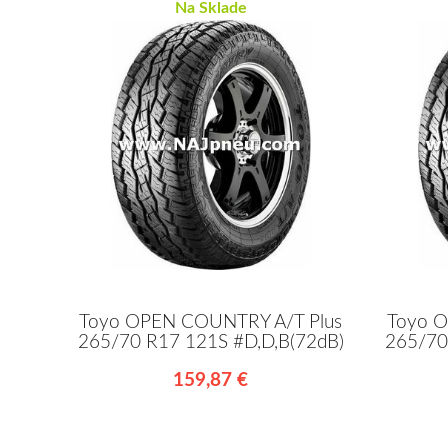
Na Sklade
Toyo OPEN COUNTRY A/T Plus
Toyo O
265/70 R17 121S #D,D,B(72dB)
265/70
159,87 €