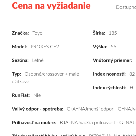
Cena na vyžiadanie
Kvalitné
Dostupn
letné
pneumatiky
pre
Značka:
Toyo
Šírka:
185
osobné
vozidlo
Model:
PROXES CF2
Výška:
55
Toyo
PROXES
Sezóna:
Letné
Vnútorný priemer:
CF2
Typ:
Osobné/crossover + malé
185/55
Index nosnosti:
82
úžitkové
R15
Index rýchlosti:
H
82H
RunFlat:
Nie
#C,B,B(70dB)
kúpite
Valivý odpor - spotreba:
C (A=NAJmenší odpor - G=NAJvä
za
výhodnú
Priľnavosť na mokre:
B (A=NAJväčšia priľnavosť - G=NAJm
cenu
a