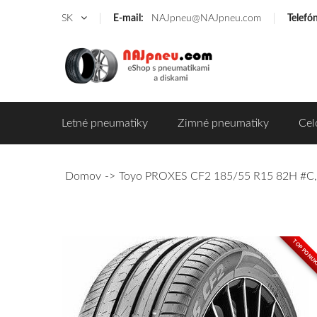
SK
E-mail:
NAJpneu@NAJpneu.com
Telefó
Letné pneumatiky
Zimné pneumatiky
Cel
Domov
Toyo PROXES CF2 185/55 R15 82H #C,
TOP PONU