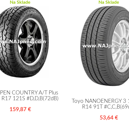
Na Sklade
Na Sklade
PEN COUNTRY A/T Plus
 R17 121S #D,D,B(72dB)
Toyo NANOENERGY 3 
R14 91T #C,C,B(69
159,87 €
53,64 €