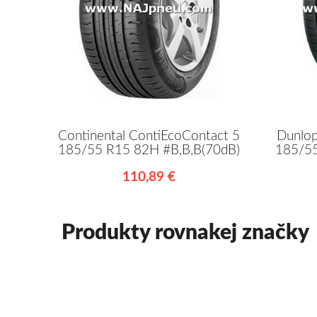
Continental ContiEcoContact 5
Dunlo
185/55 R15 82H #B,B,B(70dB)
185/55
110,89 €
Produkty rovnakej značky