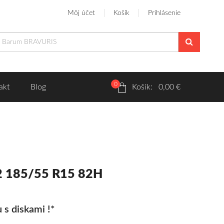
Môj účet
Košík
Prihlásenie
0
akt
Blog
Košík: 0,00 €
2 185/55 R15 82H
 s diskami !*