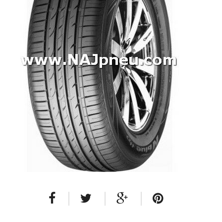
Dodávkové + malé úžitkové
Celoročné pneumatiky
Osobné/crossover + malé úžitkové
SUV/crossover + OFFRoad-ové
Dodávkové + malé úžitkové
Disky
Hliníkové / ALU disky / Elektróny
Plechové
Puklice na kolesá
Kontakt
Blog