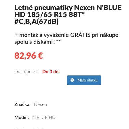
Letné pneumatiky Nexen N'BLUE
HD 185/65 R15 88T*
#C,B,A(67dB)
+ montáž a vyváženie GRÁTIS pri nákupe
spolu s diskami !**
82,96 €
82.96
Kvalitné
letné
pneumatiky
Dostupnosť:
Do 3 dní
pre
Mám otázku
osobné
vozidlo
Nexen
Značka:
Nexen
N'BLUE
HD
Model:
N'BLUE HD
185/65
R15