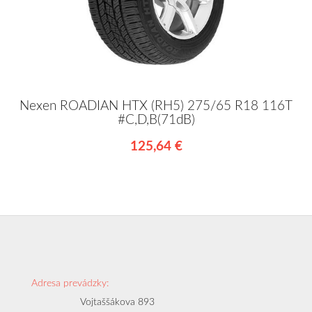
Nexen ROADIAN HTX (RH5) 275/65 R18 116T
#C,D,B(71dB)
125,64 €
Adresa prevádzky:
Vojtaššákova 893