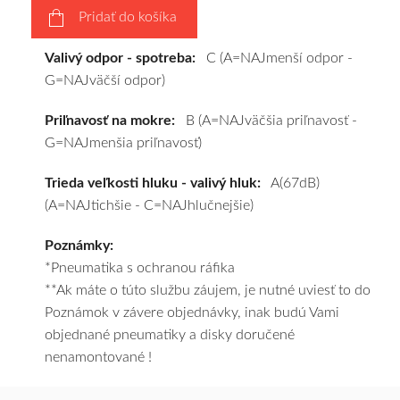
Pridať do košíka
pošleme
zadarmo.
Valivý odpor - spotreba:
C (A=NAJmenší odpor -
G=NAJväčší odpor)
Priľnavosť na mokre:
B (A=NAJväčšia priľnavosť -
G=NAJmenšia priľnavosť)
Trieda veľkosti hluku - valivý hluk:
A(67dB)
(A=NAJtichšie - C=NAJhlučnejšie)
Poznámky:
*Pneumatika s ochranou ráfika
**Ak máte o túto službu záujem, je nutné uviesť to do
Poznámok v závere objednávky, inak budú Vami
objednané pneumatiky a disky doručené
nenamontované !