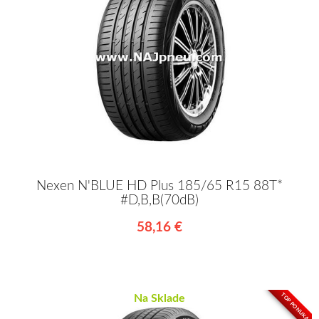
Nexen N'BLUE HD Plus 185/65 R15 88T*
#D,B,B(70dB)
58,16 €
TOP PONUKA
Na Sklade