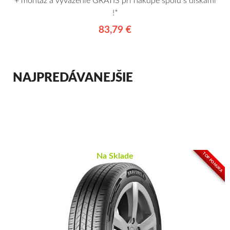
+ montáž a vyváženie GRÁTIS pri nákupe spolu s diskami
!*
83,79 €
NAJPREDÁVANEJŠIE
TOP PONUKA
Na Sklade