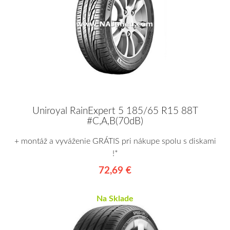
Uniroyal RainExpert 5 185/65 R15 88T
#C,A,B(70dB)
+ montáž a vyváženie GRÁTIS pri nákupe spolu s diskami
!*
72,69 €
Na Sklade