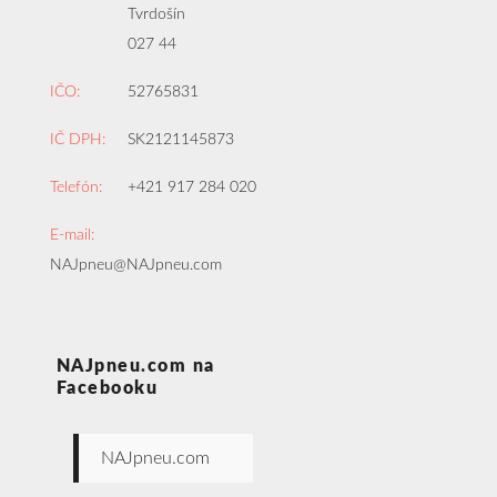
Tvrdošín
027 44
IČO:
52765831
IČ DPH:
SK2121145873
Telefón:
+421 917 284 020
E-mail:
NAJpneu@NAJpneu.com
NAJpneu.com na
Facebooku
NAJpneu.com