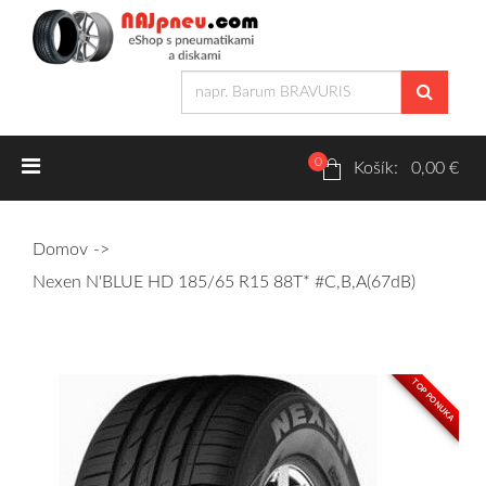
0
Letné pneumatiky
Košík: 0,00 €
Osobné/crossover + malé úžitkové
Domov
SUV/crossover + OFFRoad-ové
Nexen N'BLUE HD 185/65 R15 88T* #C,B,A(67dB)
Dodávkové + malé úžitkové
Zimné pneumatiky
TOP PONUKA
Osobné/crossover + malé úžitkové
SUV/crossover + OFFRoad-ové