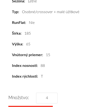
Sezóna:
Letné
88T*
#C,B,A(67dB)
Typ:
Osobné/crossover + malé úžitkové
kúpite
RunFlat:
Nie
za
výhodnú
Šírka:
185
cenu
a
Výška:
65
k
tomu
Vnútorný priemer:
15
vám
pneumatiky
Index nosnosti:
88
obujeme
Index rýchlosti:
T
na
disky
podľa
vášho
Množstvo:
výberu
a