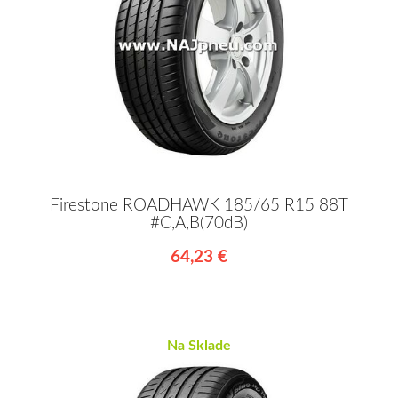
Firestone ROADHAWK 185/65 R15 88T
#C,A,B(70dB)
64,23 €
Na Sklade