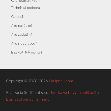
O pneumatikách
Technická podpora
Garancia
Ako nakúpim?
Ako zaplatím?
Ako s dopravou?
BEZPLATNÁ montáž
Copyright © 2008-2026
NAJpneu.com
Realizácia SoftPoint s.r.o.
Tvorba webových aplikácií a
biznis softvérov na mieru