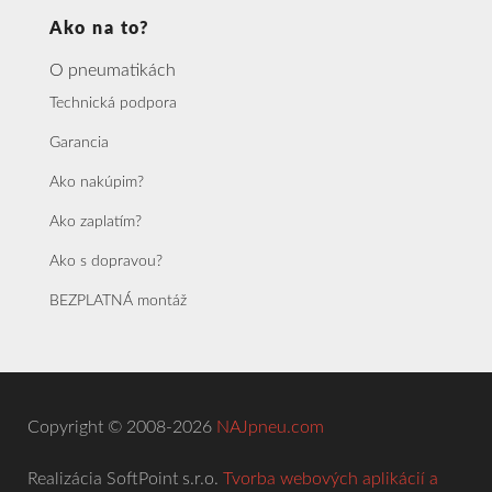
Ako na to?
O pneumatikách
Technická podpora
Garancia
Ako nakúpim?
Ako zaplatím?
Ako s dopravou?
BEZPLATNÁ montáž
Copyright © 2008-2026
NAJpneu.com
Realizácia SoftPoint s.r.o.
Tvorba webových aplikácií a