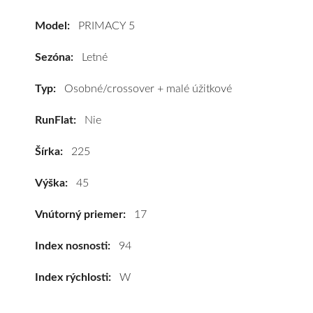
5
Model:
PRIMACY 5
225/45
R17
Sezóna:
Letné
94W
(XL)*
Typ:
Osobné/crossover + malé úžitkové
#B,A,B(70dB)
RunFlat:
Nie
kúpite
za
Šírka:
225
výhodnú
cenu
Výška:
45
a
k
Vnútorný priemer:
17
tomu
vám
Index nosnosti:
94
pneumatiky
Index rýchlosti:
W
obujeme
na