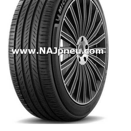
Dodávkové + malé úžitkové
Celoročné pneumatiky
Osobné/crossover + malé úžitkové
SUV/crossover + OFFRoad-ové
Dodávkové + malé úžitkové
Disky
Hliníkové / ALU disky / Elektróny
Plechové
Puklice na kolesá
Kontakt
Blog