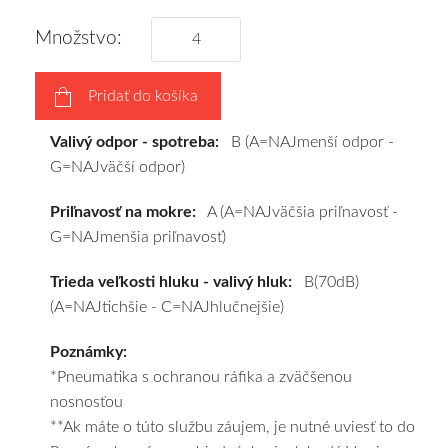
disky
podľa
Množstvo:
vášho
výberu
Pridať do košíka
a
pošleme
Valivý odpor - spotreba:
B (A=NAJmenší odpor -
zadarmo.
G=NAJväčší odpor)
Priľnavosť na mokre:
A (A=NAJväčšia priľnavosť -
G=NAJmenšia priľnavosť)
Trieda veľkosti hluku - valivý hluk:
B(70dB)
(A=NAJtichšie - C=NAJhlučnejšie)
Poznámky:
*Pneumatika s ochranou ráfika a zväčšenou
nosnosťou
**Ak máte o túto službu záujem, je nutné uviesť to do