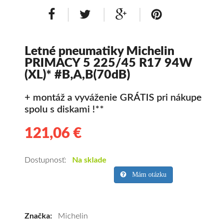
Letné pneumatiky Michelin
PRIMACY 5 225/45 R17 94W
(XL)* #B,A,B(70dB)
+ montáž a vyváženie GRÁTIS pri nákupe
spolu s diskami !**
121,06 €
121.06
Kvalitné
letné
pneumatiky
Dostupnosť:
Na sklade
pre
Mám otázku
osobné
vozidlo
Michelin
Značka:
Michelin
PRIMACY