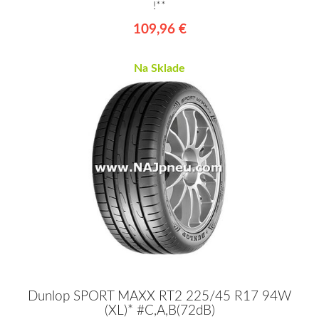
!**
109,96 €
Na Sklade
Dunlop SPORT MAXX RT2 225/45 R17 94W
(XL)* #C,A,B(72dB)