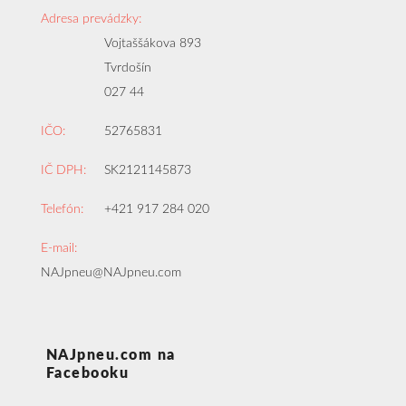
Adresa prevádzky:
Vojtaššákova 893
Tvrdošín
027 44
IČO:
52765831
IČ DPH:
SK2121145873
Telefón:
+421 917 284 020
E-mail:
NAJpneu@NAJpneu.com
NAJpneu.com na
Facebooku