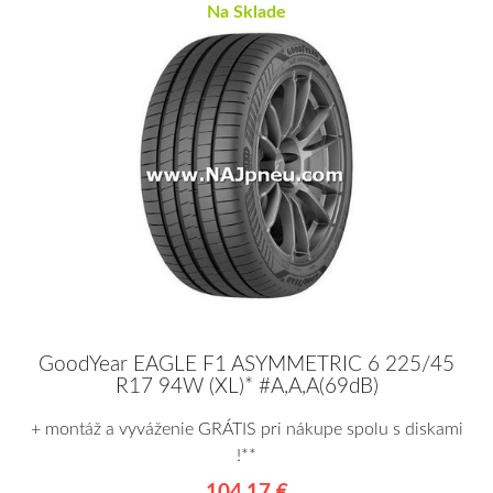
Na Sklade
GoodYear EAGLE F1 ASYMMETRIC 6 225/45
R17 94W (XL)* #A,A,A(69dB)
+ montáž a vyváženie GRÁTIS pri nákupe spolu s diskami
!**
104,17 €