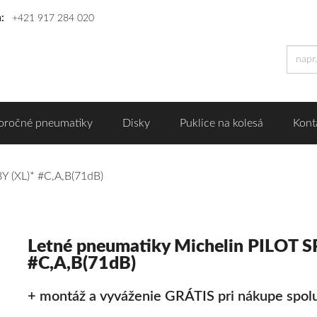
n:
+421 917 284 020
oročné pneumatiky
Disky
Puklice na kolesá
Kont
Y (XL)* #C,A,B(71dB)
Letné pneumatiky Michelin PILOT 
#C,A,B(71dB)
+ montáž a vyváženie GRÁTIS pri nákupe spolu