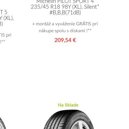
Michelin PILOT SPORT 4
235/45 R18 98Y (XL), Silent*
T 5
#B,B,B(71dB)
 (XL),
B)
+ montáž a vyváženie GRÁTIS pri
nákupe spolu s diskami !**
IS pri
209,54 €
!**
Na Sklade