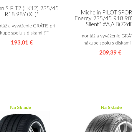
nn S FIT2 (LK12) 235/45
Michelin PILOT SPOR
R18 98Y (XL)*
Energy 235/45 R18 98Y
Silent* #A,A,B(72d
táž a vyváženie GRÁTIS pri
kupe spolu s diskami !**
+ montáž a vyváženie GRÁT
193,01 €
nákupe spolu s diskami 
209,39 €
Na Sklade
Na Sklade