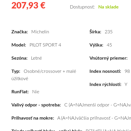
207,93 €
207.93
Kvalitné
Dostupnosť:
Na sklade
letné
pneumatiky
pre
Značka:
Michelin
Šírka:
235
osobné
vozidlo
Model:
PILOT SPORT 4
Výška:
45
Michelin
PILOT
Sezóna:
Letné
Vnútorný priemer:
SPORT
Typ:
Osobné/crossover + malé
4
Index nosnosti:
98
úžitkové
235/45
Index rýchlosti:
Y
R18
RunFlat:
Nie
98Y
(XL)*
Valivý odpor - spotreba:
C (A=NAJmenší odpor - G=NAJvä
#C,A,B(71dB)
kúpite
Priľnavosť na mokre:
A (A=NAJväčšia priľnavosť - G=NAJme
za
výhodnú