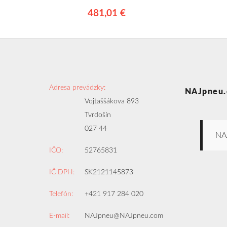
481,01 €
Adresa prevádzky:
NAJpneu.
Vojtaššákova 893
Tvrdošín
027 44
NA
IČO:
52765831
IČ DPH:
SK2121145873
Telefón:
+421 917 284 020
E-mail:
NAJpneu@NAJpneu.com