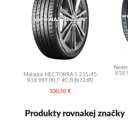
Nexen
R18 9
Matador HECTORRA 5 235/45
R18 98Y (XL)* #C,B,B(72dB)
100,50 €
Produkty rovnakej značky