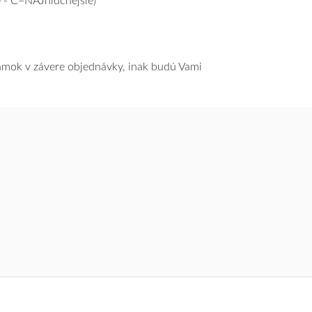
 - C=NAJhlučnejšie)
námok v závere objednávky, inak budú Vami