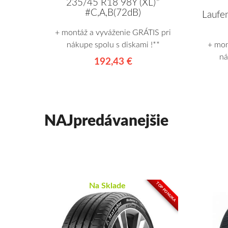
235/45 R18 98Y (XL)*
#C,A,B(72dB)
Laufe
+ montáž a vyváženie GRÁTIS pri
+ mon
nákupe spolu s diskami !**
ná
192,43 €
NAJpredávanejšie
TOP PONUKA
Na Sklade