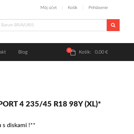
Môj účet
Košík
Prihlásenie
0
akt
Blog
Košík: 0,00 €
SPORT 4 235/45 R18 98Y (XL)*
 s diskami !**