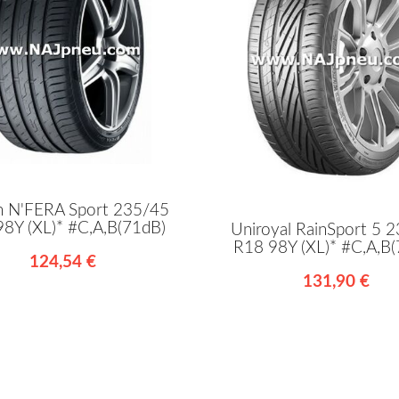
 N'FERA Sport 235/45
8Y (XL)* #C,A,B(71dB)
Uniroyal RainSport 5 
R18 98Y (XL)* #C,A,B
124,54 €
131,90 €