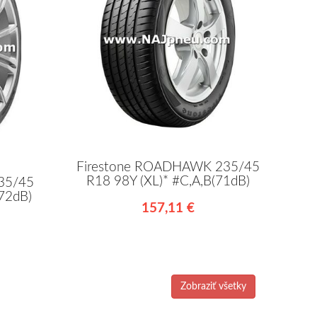
Firestone ROADHAWK 235/45
R18 98Y (XL)* #C,A,B(71dB)
235/45
(72dB)
157,11 €
Zobraziť všetky