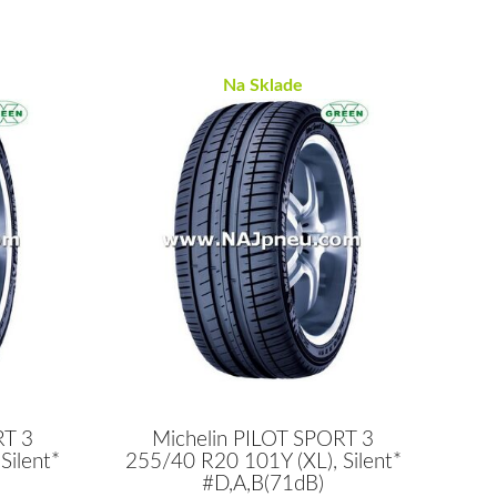
Na Sklade
RT 3
Michelin PILOT SPORT 3
Silent*
255/40 R20 101Y (XL), Silent*
#D,A,B(71dB)