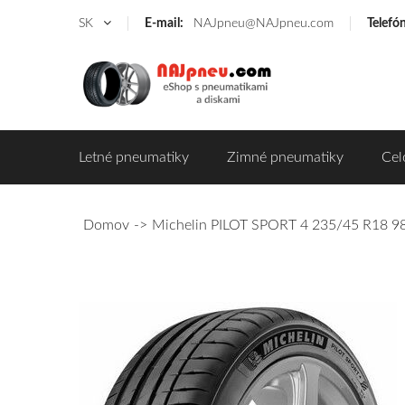
SK
E-mail:
NAJpneu@NAJpneu.com
Telefó
Letné pneumatiky
Zimné pneumatiky
Cel
Domov
Michelin PILOT SPORT 4 235/45 R18 98