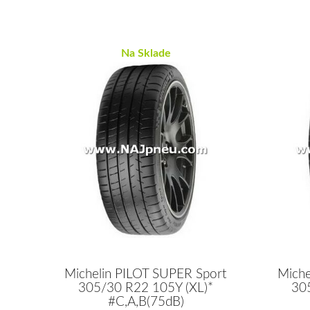
Na Sklade
Michelin PILOT SUPER Sport
Miche
305/30 R22 105Y (XL)*
30
#C,A,B(75dB)