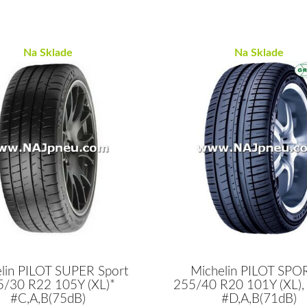
Na Sklade
Na Sklade
lin PILOT SUPER Sport
Michelin PILOT SPO
5/30 R22 105Y (XL)*
255/40 R20 101Y (XL), 
#C,A,B(75dB)
#D,A,B(71dB)