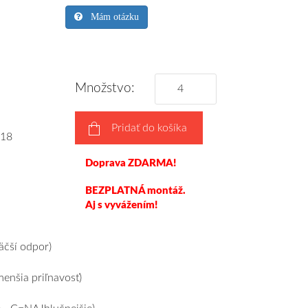
Mám otázku
Množstvo:
Pridať do košíka
18
Doprava ZDARMA!
BEZPLATNÁ montáž.
Aj s vyvážením!
čší odpor)
nšia priľnavosť)