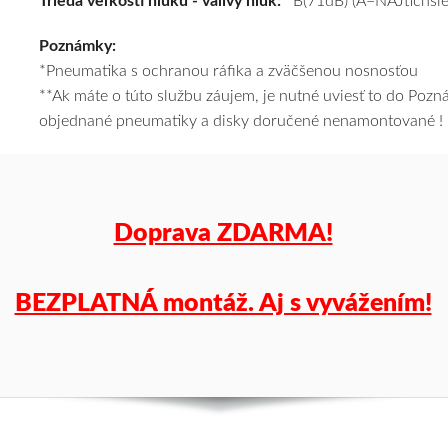
Trieda veľkosti hluku - valivý hluk:
B(71dB) (A=NAJtichšie
cenu
Poznámky:
a
*Pneumatika s ochranou ráfika a zväčšenou nosnosťou
k
**Ak máte o túto službu záujem, je nutné uviesť to do Poz
tomu
objednané pneumatiky a disky doručené nenamontované !
vám
pneumatiky
obujeme
na
disky
Doprava ZDARMA!
podľa
vášho
výberu
BEZPLATNÁ montáž. Aj s vyvážením!
a
pošleme
zadarmo.